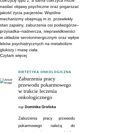
cukrzycę typu 2, a sama cukrzyca może
przewlekły stan zapalny,
nasilać objawy psychiczne oraz pogarszać
zaburzenia osi podwzgórze–
jakość życia pacjentów. Wspólne
przysadka–nadnercza,
mechanizmy obejmują m.in. przewlekły
stan zapalny, zaburzenia osi podwzgórze–
nieprawidłowości w układzie
przysadka–nadnercza, nieprawidłowości
serotoninergicznym oraz wpływ
w układzie serotoninergicznym oraz wpływ
leków psychiatrycznych na
leków psychiatrycznych na metabolizm
metabolizm glukozy i masę
glukozy i masę ciała.
ciała.
Czytam więcej
DIETETYKA ONKOLOGICZNA
Zaburzenia pracy
przewodu pokarmowego
w trakcie leczenia
onkologicznego
Dominika Grońska
mgr
Zaburzenia pracy przewodu
pokarmowego należą do