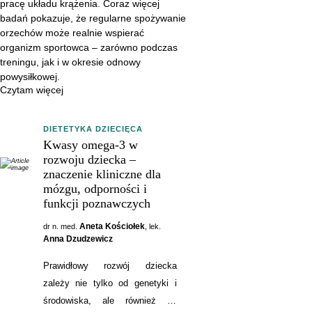
pracę układu krążenia. Coraz więcej
sportowca – zarówno podczas
badań pokazuje, że regularne spożywanie
treningu, jak i w okresie odnowy
orzechów może realnie wspierać
powysiłkowej.
organizm sportowca – zarówno podczas
treningu, jak i w okresie odnowy
powysiłkowej.
Czytam więcej
DIETETYKA DZIECIĘCA
Kwasy omega-3 w
rozwoju dziecka –
znaczenie kliniczne dla
mózgu, odporności i
funkcji poznawczych
Aneta Kościołek
dr n. med.
, lek.
Anna Dzudzewicz
Prawidłowy rozwój dziecka
zależy nie tylko od genetyki i
środowiska, ale również od