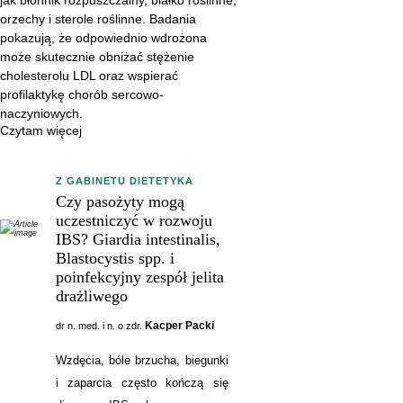
naczyniowych.
orzechy i sterole roślinne. Badania
pokazują, że odpowiednio wdrożona
może skutecznie obniżać stężenie
cholesterolu LDL oraz wspierać
profilaktykę chorób sercowo-
naczyniowych.
Czytam więcej
Z GABINETU DIETETYKA
Czy pasożyty mogą
uczestniczyć w rozwoju
IBS? Giardia intestinalis,
Blastocystis spp. i
poinfekcyjny zespół jelita
drażliwego
Kacper Packi
dr n. med. i n. o zdr.
Wzdęcia, bóle brzucha, biegunki
i zaparcia często kończą się