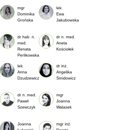
mgr
lek.
Dominika
Ewa
Grońska
Jakubowska
dr hab. n.
dr n. med.
med.
Aneta
Renata
Kościołek
Perlikowska
lek.
dr inż.
Anna
Angelika
Dzudzewicz
Śmidowicz
dr n. med.
mgr
Paweł
Joanna
Szewczyk
Walasek
Joanna
mgr inż.
Łukasiak-
Dorota