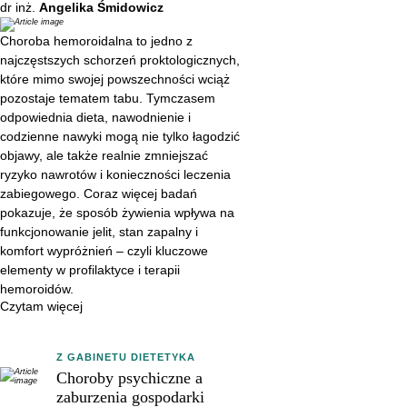
ale także realnie zmniejszać
dr inż.
Angelika Śmidowicz
ryzyko nawrotów i konieczności
Choroba hemoroidalna to jedno z
leczenia zabiegowego. Coraz
najczęstszych schorzeń proktologicznych,
więcej badań pokazuje, że
które mimo swojej powszechności wciąż
sposób żywienia wpływa na
pozostaje tematem tabu. Tymczasem
odpowiednia dieta, nawodnienie i
funkcjonowanie jelit, stan
codzienne nawyki mogą nie tylko łagodzić
zapalny i komfort wypróżnień –
objawy, ale także realnie zmniejszać
czyli kluczowe elementy w
ryzyko nawrotów i konieczności leczenia
profilaktyce i terapii
zabiegowego. Coraz więcej badań
hemoroidów.
pokazuje, że sposób żywienia wpływa na
funkcjonowanie jelit, stan zapalny i
komfort wypróżnień – czyli kluczowe
elementy w profilaktyce i terapii
hemoroidów.
Czytam więcej
Z GABINETU DIETETYKA
Choroby psychiczne a
zaburzenia gospodarki