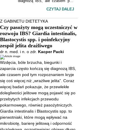
diagnozą IBS, ale czasem pod
tym rozpoznaniem kryje się coś
CZYTAJ DALEJ
więcej niż „wrażliwe jelita”. Coraz
Z GABINETU DIETETYKA
więcej badań pokazuje, że
Czy pasożyty mogą uczestniczyć w
przewlekłe dolegliwości jelitowe
rozwoju IBS? Giardia intestinalis,
mogą pojawić się po przebytych
Blastocystis spp. i poinfekcyjny
infekcjach przewodu
zespół jelita drażliwego
dr n. med. i n. o zdr.
Kacper Packi
pokarmowego, również
pasożytniczych. Giardia
Wzdęcia, bóle brzucha, biegunki i
intestinalis i Blastocystis spp. to
zaparcia często kończą się diagnozą IBS,
pierwotniaki, które mogą
ale czasem pod tym rozpoznaniem kryje
się coś więcej niż „wrażliwe jelita”. Coraz
wpływać na mikrobiotę, barierę
więcej badań pokazuje, że przewlekłe
jelitową i odporność śluzówkową,
dolegliwości jelitowe mogą pojawić się po
pozostawiając objawy długo po
przebytych infekcjach przewodu
ustąpieniu ostrej choroby.
pokarmowego, również pasożytniczych.
Giardia intestinalis i Blastocystis spp. to
pierwotniaki, które mogą wpływać na
mikrobiotę, barierę jelitową i odporność
śluzówkową, pozostawiając objawy długo