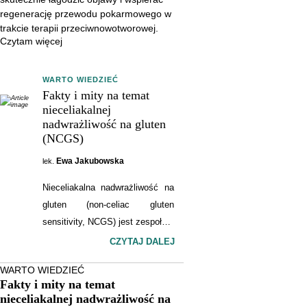
przeciwnowotworowej.
regenerację przewodu pokarmowego w
trakcie terapii przeciwnowotworowej.
Czytam więcej
WARTO WIEDZIEĆ
Fakty i mity na temat
nieceliakalnej
nadwrażliwość na gluten
(NCGS)
Ewa Jakubowska
lek.
Nieceliakalna nadwrażliwość na
gluten (non-celiac gluten
sensitivity, NCGS) jest zespołem
objawów wywoływanych
CZYTAJ DALEJ
spożyciem glutenu u osób, u
WARTO WIEDZIEĆ
których wykluczono celiakię oraz
Fakty i mity na temat
alergię na pszenicę. Pomimo
nieceliakalnej nadwrażliwość na