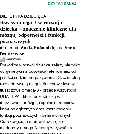
jakości codziennego żywienia.
CZYTAJ DALEJ
Szczególną rolę odgrywają
DIETETYKA DZIECIĘCA
długołańcuchowe kwasy
Kwasy omega-3 w rozwoju
tłuszczowe omega-3 - przede
dziecka – znaczenie kliniczne dla
wszystkim DHA i EPA - które
mózgu, odporności i funkcji
uczestniczą w dojrzewaniu
poznawczych
dr n. med.
Aneta Kościołek
, lek.
Anna
mózgu, regulacji procesów
Dzudzewicz
immunologicznych oraz
kształtowaniu funkcji
Prawidłowy rozwój dziecka zależy nie tylko
poznawczych i behawioralnych.
od genetyki i środowiska, ale również od
jakości codziennego żywienia. Szczególną
Coraz więcej badań wskazuje,
rolę odgrywają długołańcuchowe kwasy
że niedobory omega-3 mogą
tłuszczowe omega-3 - przede wszystkim
wpływać na koncentrację, proces
DHA i EPA - które uczestniczą w
uczenia się, odporność oraz
dojrzewaniu mózgu, regulacji procesów
ryzyko zaburzeń
immunologicznych oraz kształtowaniu
funkcji poznawczych i behawioralnych.
neurorozwojowych. W artykule
Coraz więcej badań wskazuje, że
przedstawiono aktualne dane
niedobory omega-3 mogą wpływać na
dotyczące roli kwasów omega-3
koncentrację, proces uczenia się,