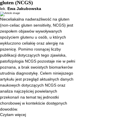
rosnącej liczby publikacji
gluten (NCGS)
dotyczących tego zjawiska,
lek.
Ewa Jakubowska
patofizjologia NCGS pozostaje
Nieceliakalna nadwrażliwość na gluten
nie w pełni poznana, a brak
(non-celiac gluten sensitivity, NCGS) jest
swoistych biomarkerów utrudnia
zespołem objawów wywoływanych
diagnostykę. Celem niniejszego
spożyciem glutenu u osób, u których
wykluczono celiakię oraz alergię na
artykułu jest przegląd aktualnych
pszenicę. Pomimo rosnącej liczby
danych naukowych dotyczących
publikacji dotyczących tego zjawiska,
NCGS oraz analiza najczęściej
patofizjologia NCGS pozostaje nie w pełni
powielanych przekonań na temat
poznana, a brak swoistych biomarkerów
tej jednostki chorobowej w
utrudnia diagnostykę. Celem niniejszego
artykułu jest przegląd aktualnych danych
kontekście dostępnych
naukowych dotyczących NCGS oraz
dowodów.
analiza najczęściej powielanych
przekonań na temat tej jednostki
chorobowej w kontekście dostępnych
dowodów.
Czytam więcej