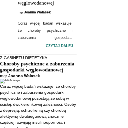
węglowodanowej
Joanna Walasek
mgr
Coraz więcej badań wskazuje,
że choroby psychiczne i
zaburzenia gospodarki
węglowodanowej pozostają ze
CZYTAJ DALEJ
sobą w ścisłej, dwukierunkowej
Z GABINETU DIETETYKA
zależności. Osoby z depresją,
Choroby psychiczne a zaburzenia
schizofrenią czy chorobą
gospodarki węglowodanowej
afektywną dwubiegunową
mgr
Joanna Walasek
znacznie częściej rozwijają
Coraz więcej badań wskazuje, że choroby
insulinooporność i cukrzycę typu
psychiczne i zaburzenia gospodarki
2, a sama cukrzyca może
węglowodanowej pozostają ze sobą w
nasilać objawy psychiczne oraz
ścisłej, dwukierunkowej zależności. Osoby
pogarszać jakość życia
z depresją, schizofrenią czy chorobą
afektywną dwubiegunową znacznie
pacjentów. Wspólne
częściej rozwijają insulinooporność i
mechanizmy obejmują m.in.