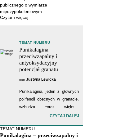
publicznego o wymiarze
międzypokoleniowym.
Czytam więcej
TEMAT NUMERU
Punikalagina –
przeciwzapalny i
antyoksydacyjny
potencjał granatu
Justyna Lewicka
mgr
Punikalagina, jeden z głównych
polifenoli obecnych w granacie,
wzbudza coraz większe
zainteresowanie naukowców ze
CZYTAJ DALEJ
względu na swoje właściwości
TEMAT NUMERU
antyoksydacyjne i
Punikalagina – przeciwzapalny i
przeciwzapalne. Badania