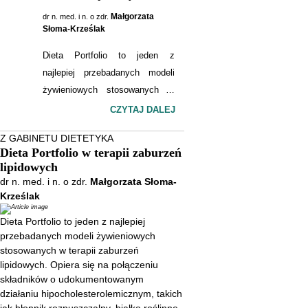
Małgorzata
dr n. med. i n. o zdr.
Słoma-Krześlak
Dieta Portfolio to jeden z
najlepiej przebadanych modeli
żywieniowych stosowanych w
terapii zaburzeń lipidowych.
CZYTAJ DALEJ
Opiera się na połączeniu
Z GABINETU DIETETYKA
składników o udokumentowanym
Dieta Portfolio w terapii zaburzeń
działaniu
lipidowych
hipocholesterolemicznym, takich
dr n. med. i n. o zdr.
Małgorzata Słoma-
jak błonnik rozpuszczalny, białko
Krześlak
roślinne, orzechy i sterole
Dieta Portfolio to jeden z najlepiej
roślinne. Badania pokazują, że
przebadanych modeli żywieniowych
odpowiednio wdrożona może
stosowanych w terapii zaburzeń
skutecznie obniżać stężenie
lipidowych. Opiera się na połączeniu
składników o udokumentowanym
cholesterolu LDL oraz wspierać
działaniu hipocholesterolemicznym, takich
profilaktykę chorób sercowo-
jak błonnik rozpuszczalny, białko roślinne,