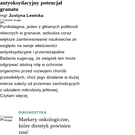
antyoksydacyjny potencjał
sugerują, że związek ten może
granatu
odgrywać istotną rolę w ochronie
mgr
Justyna Lewicka
organizmu przed rozwojem
Punikalagina, jeden z głównych polifenoli
chorób przewlekłych, choć jego
obecnych w granacie, wzbudza coraz
działanie w dużej mierze zależy
większe zainteresowanie naukowców ze
od przemian zachodzących z
względu na swoje właściwości
antyoksydacyjne i przeciwzapalne.
udziałem mikrobioty jelitowej.
Badania sugerują, że związek ten może
odgrywać istotną rolę w ochronie
organizmu przed rozwojem chorób
przewlekłych, choć jego działanie w dużej
mierze zależy od przemian zachodzących
z udziałem mikrobioty jelitowej.
Czytam więcej
DIAGNOSTYKA
Markery onkologiczne,
które dietetyk powinien
znać