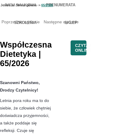
RADA NAUKOWA
PRENUMERATA
Jesteś tu:
Strona główna
->
65/2026
Poprzednie wydanie
Następne wydanie
SZKOLENIA
SKLEP
Współczesna
CZYTAJ
ONLINE
Dietetyka |
65/2026
Szanowni Państwo,
Drodzy Czytelnicy!
Letnia pora roku ma to do
siebie, że człowiek chętniej
doświadcza przyjemności,
a także poddaje się
refleksji. Czuje się