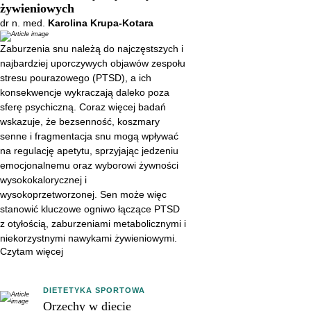
że bezsenność, koszmary senne
żywieniowych
i fragmentacja snu mogą
dr n. med.
Karolina Krupa-Kotara
wpływać na regulację apetytu,
Zaburzenia snu należą do najczęstszych i
sprzyjając jedzeniu
najbardziej uporczywych objawów zespołu
emocjonalnemu oraz wyborowi
stresu pourazowego (PTSD), a ich
żywności wysokokalorycznej i
konsekwencje wykraczają daleko poza
sferę psychiczną. Coraz więcej badań
wysokoprzetworzonej. Sen może
wskazuje, że bezsenność, koszmary
więc stanowić kluczowe ogniwo
senne i fragmentacja snu mogą wpływać
łączące PTSD z otyłością,
na regulację apetytu, sprzyjając jedzeniu
zaburzeniami metabolicznymi i
emocjonalnemu oraz wyborowi żywności
niekorzystnymi nawykami
wysokokalorycznej i
wysokoprzetworzonej. Sen może więc
żywieniowymi.
stanowić kluczowe ogniwo łączące PTSD
z otyłością, zaburzeniami metabolicznymi i
niekorzystnymi nawykami żywieniowymi.
Czytam więcej
DIETETYKA SPORTOWA
Orzechy w diecie