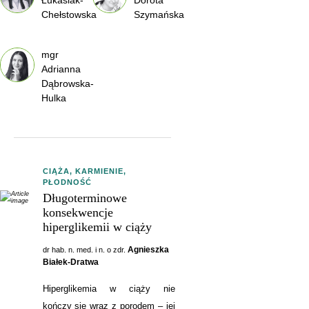
Chełstowska
Szymańska
mgr
Adrianna
Dąbrowska-
Hulka
CIĄŻA, KARMIENIE,
PŁODNOŚĆ
Długoterminowe
konsekwencje
hiperglikemii w ciąży
Agnieszka
dr hab. n. med. i n. o zdr.
Białek-Dratwa
Hiperglikemia w ciąży nie
kończy się wraz z porodem – jej