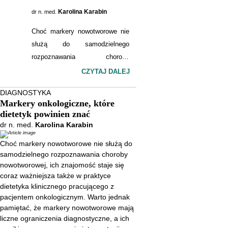
Karolina Karabin
dr n. med.
Choć markery nowotworowe nie
służą do samodzielnego
rozpoznawania choroby
nowotworowej, ich znajomość
CZYTAJ DALEJ
staje się coraz ważniejsza także
DIAGNOSTYKA
w praktyce dietetyka klinicznego
Markery onkologiczne, które
pracującego z pacjentem
dietetyk powinien znać
onkologicznym. Warto jednak
dr n. med.
Karolina Karabin
pamiętać, że markery
Choć markery nowotworowe nie służą do
nowotworowe mają liczne
samodzielnego rozpoznawania choroby
ograniczenia diagnostyczne, a
nowotworowej, ich znajomość staje się
ich wyniki zawsze wymagają
coraz ważniejsza także w praktyce
interpretacji w kontekście całego
dietetyka klinicznego pracującego z
pacjentem onkologicznym. Warto jednak
obrazu klinicznego pacjenta.
pamiętać, że markery nowotworowe mają
liczne ograniczenia diagnostyczne, a ich