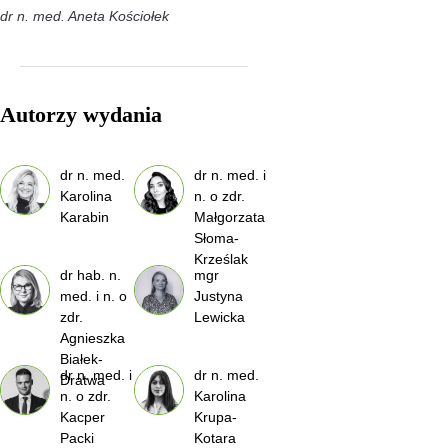
dr n. med. Aneta Kościołek
Autorzy wydania
dr n. med.
dr n. med. i
Karolina
n. o zdr.
Karabin
Małgorzata
Słoma-
Krześlak
dr hab. n.
mgr
med. i n. o
Justyna
zdr.
Lewicka
Agnieszka
Białek-
dr n. med. i
dr n. med.
Dratwa
n. o zdr.
Karolina
Kacper
Krupa-
Packi
Kotara