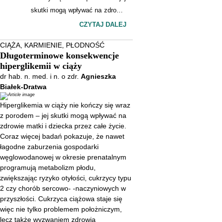
skutki mogą wpływać na zdrowie
matki i dziecka przez całe życie.
CZYTAJ DALEJ
Coraz więcej badań pokazuje, że
CIĄŻA, KARMIENIE, PŁODNOŚĆ
nawet łagodne zaburzenia
Długoterminowe konsekwencje
gospodarki węglowodanowej w
hiperglikemii w ciąży
okresie prenatalnym programują
dr hab. n. med. i n. o zdr.
Agnieszka
metabolizm płodu, zwiększając
Białek-Dratwa
ryzyko otyłości, cukrzycy typu 2
Hiperglikemia w ciąży nie kończy się wraz
czy chorób sercowo- -
z porodem – jej skutki mogą wpływać na
naczyniowych w przyszłości.
zdrowie matki i dziecka przez całe życie.
Cukrzyca ciążowa staje się więc
Coraz więcej badań pokazuje, że nawet
łagodne zaburzenia gospodarki
nie tylko problemem
węglowodanowej w okresie prenatalnym
położniczym, lecz także
programują metabolizm płodu,
wyzwaniem zdrowia publicznego
zwiększając ryzyko otyłości, cukrzycy typu
o wymiarze
2 czy chorób sercowo- -naczyniowych w
międzypokoleniowym.
przyszłości. Cukrzyca ciążowa staje się
więc nie tylko problemem położniczym,
lecz także wyzwaniem zdrowia