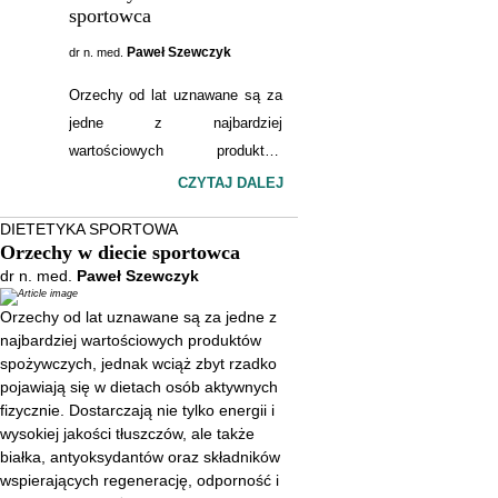
sportowca
Paweł Szewczyk
dr n. med.
Orzechy od lat uznawane są za
jedne z najbardziej
wartościowych produktów
spożywczych, jednak wciąż zbyt
CZYTAJ DALEJ
rzadko pojawiają się w dietach
DIETETYKA SPORTOWA
osób aktywnych fizycznie.
Orzechy w diecie sportowca
Dostarczają nie tylko energii i
dr n. med.
Paweł Szewczyk
wysokiej jakości tłuszczów, ale
Orzechy od lat uznawane są za jedne z
także białka, antyoksydantów
najbardziej wartościowych produktów
oraz składników wspierających
spożywczych, jednak wciąż zbyt rzadko
regenerację, odporność i pracę
pojawiają się w dietach osób aktywnych
układu krążenia. Coraz więcej
fizycznie. Dostarczają nie tylko energii i
badań pokazuje, że regularne
wysokiej jakości tłuszczów, ale także
białka, antyoksydantów oraz składników
spożywanie orzechów może
wspierających regenerację, odporność i
realnie wspierać organizm