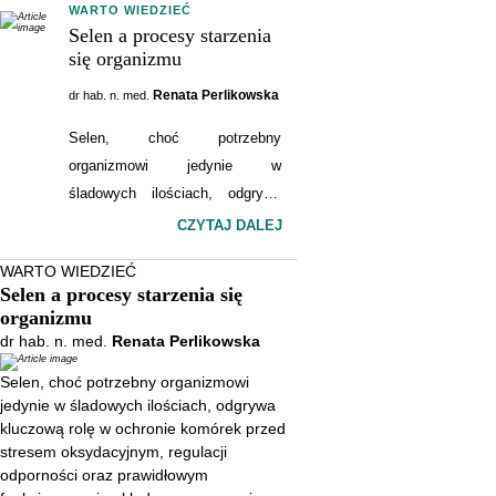
WARTO WIEDZIEĆ
Selen a procesy starzenia
się organizmu
Renata Perlikowska
dr hab. n. med.
Selen, choć potrzebny
organizmowi jedynie w
śladowych ilościach, odgrywa
kluczową rolę w ochronie
CZYTAJ DALEJ
komórek przed stresem
WARTO WIEDZIEĆ
oksydacyjnym, regulacji
Selen a procesy starzenia się
odporności oraz prawidłowym
organizmu
funkcjonowaniu układu
dr hab. n. med.
Renata Perlikowska
nerwowego i sercowo- -
Selen, choć potrzebny organizmowi
naczyniowego. Coraz więcej
jedynie w śladowych ilościach, odgrywa
badań sugeruje, że odpowiedni
kluczową rolę w ochronie komórek przed
status selenu może wspierać
stresem oksydacyjnym, regulacji
zdrowe starzenie się organizmu i
odporności oraz prawidłowym