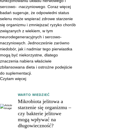
funkcjonowaniu układu nerwowego i
zmniejszać ryzyko chorób
sercowo- -naczyniowego. Coraz więcej
związanych z wiekiem, w tym
badań sugeruje, że odpowiedni status
neurodegeneracyjnych i
selenu może wspierać zdrowe starzenie
sercowo-naczyniowych.
się organizmu i zmniejszać ryzyko chorób
Jednocześnie zarówno niedobór,
związanych z wiekiem, w tym
neurodegeneracyjnych i sercowo-
jak i nadmiar tego pierwiastka
naczyniowych. Jednocześnie zarówno
mogą być niekorzystne, dlatego
niedobór, jak i nadmiar tego pierwiastka
znaczenia nabiera właściwie
mogą być niekorzystne, dlatego
zbilansowana dieta i ostrożne
znaczenia nabiera właściwie
podejście do suplementacji.
zbilansowana dieta i ostrożne podejście
do suplementacji.
Czytam więcej
WARTO WIEDZIEĆ
Mikrobiota jelitowa a
starzenie się organizmu –
czy bakterie jelitowe
mogą wpływać na
długowieczność?