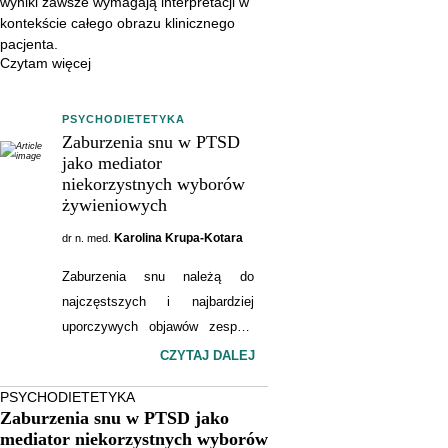
wyniki zawsze wymagają interpretacji w
kontekście całego obrazu klinicznego
pacjenta.
Czytam więcej
PSYCHODIETETYKA
Zaburzenia snu w PTSD
jako mediator
niekorzystnych wyborów
żywieniowych
Karolina Krupa-Kotara
dr n. med.
Zaburzenia snu należą do
najczęstszych i najbardziej
uporczywych objawów zespołu
stresu pourazowego (PTSD), a
CZYTAJ DALEJ
ich konsekwencje wykraczają
PSYCHODIETETYKA
daleko poza sferę psychiczną.
Zaburzenia snu w PTSD jako
Coraz więcej badań wskazuje,
mediator niekorzystnych wyborów