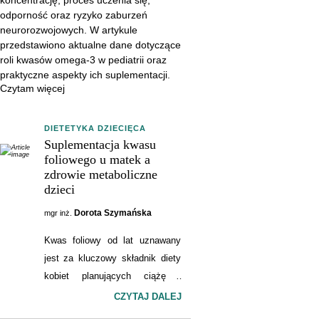
w pediatrii oraz praktyczne
odporność oraz ryzyko zaburzeń
aspekty ich suplementacji.
neurorozwojowych. W artykule
przedstawiono aktualne dane dotyczące
roli kwasów omega-3 w pediatrii oraz
praktyczne aspekty ich suplementacji.
Czytam więcej
DIETETYKA DZIECIĘCA
Suplementacja kwasu
foliowego u matek a
zdrowie metaboliczne
dzieci
Dorota Szymańska
mgr inż.
Kwas foliowy od lat uznawany
jest za kluczowy składnik diety
kobiet planujących ciążę i
przyszłych mam, głównie ze
CZYTAJ DALEJ
względu na jego rolę w