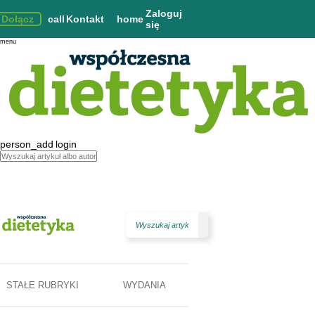
Zaloguj
Dołącz
call
Kontakt
home
się
menu
person_add
login
STAŁE RUBRYKI
WYDANIA