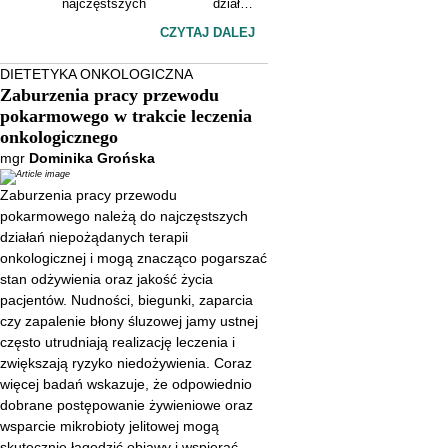
najczęstszych działań
niepożądanych terapii
CZYTAJ DALEJ
onkologicznej i mogą znacząco
DIETETYKA ONKOLOGICZNA
pogarszać stan odżywienia oraz
Zaburzenia pracy przewodu
jakość życia pacjentów.
pokarmowego w trakcie leczenia
Nudności, biegunki, zaparcia czy
onkologicznego
zapalenie błony śluzowej jamy
mgr
Dominika Grońska
ustnej często utrudniają
Zaburzenia pracy przewodu
realizację leczenia i zwiększają
pokarmowego należą do najczęstszych
ryzyko niedożywienia. Coraz
działań niepożądanych terapii
więcej badań wskazuje, że
onkologicznej i mogą znacząco pogarszać
stan odżywienia oraz jakość życia
odpowiednio dobrane
pacjentów. Nudności, biegunki, zaparcia
postępowanie żywieniowe oraz
czy zapalenie błony śluzowej jamy ustnej
wsparcie mikrobioty jelitowej
często utrudniają realizację leczenia i
mogą skutecznie łagodzić
zwiększają ryzyko niedożywienia. Coraz
objawy i wspierać regenerację
więcej badań wskazuje, że odpowiednio
dobrane postępowanie żywieniowe oraz
przewodu pokarmowego w
wsparcie mikrobioty jelitowej mogą
trakcie terapii
skutecznie łagodzić objawy i wspierać