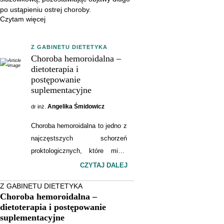
po ustąpieniu ostrej choroby.
Czytam więcej
Z GABINETU DIETETYKA
Choroba hemoroidalna –
dietoterapia i
postępowanie
suplementacyjne
Angelika Śmidowicz
dr inż.
Choroba hemoroidalna to jedno z
najczęstszych schorzeń
proktologicznych, które mimo
swojej powszechności wciąż
CZYTAJ DALEJ
pozostaje tematem tabu.
Z GABINETU DIETETYKA
Tymczasem odpowiednia dieta,
Choroba hemoroidalna –
nawodnienie i codzienne nawyki
dietoterapia i postępowanie
mogą nie tylko łagodzić objawy,
suplementacyjne