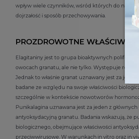
wpływ wiele czynników, wśród których do najważni
dojrzałość i sposób przechowywania.
PROZDROWOTNE WŁAŚCIWOŚCI
Elagitaniny jest to grupa bioaktywnych polifeno
owocach granatu, ale nie tylko. Występuje równi
Jednak to właśnie granat uznawany jest za jedno 
badane ze względu na swoje właściwości biologi
szczególnie w kontekście nowotworów hormonozależ
Punikalagina uznawana jest za jeden z głównyc
antyoksydacyjną granatu. Badania wskazują, że p
biologicznego, obejmujące właściwości antyoksy
przeciwwirusowe. W warunkach in vitro oraz in v