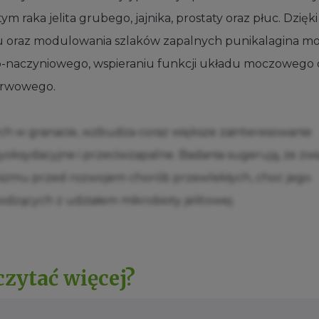
raka jelita grubego, jajnika, prostaty oraz płuc. Dzięki
enu oraz modulowania szlaków zapalnych punikalagina m
o-naczyniowego, wspieraniu funkcji układu moczowego 
erwowego.
ych w granacie, wzbudza coraz większe zainteresowanie
oksydacyjne i przeciwzapalne. Badania sugerują, że zw
nizmu przed rozwojem chorób przewlekłych, choć jego
odzących z udziałem mikrobioty jelitowej.
czytać więcej?