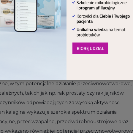
ejszych zalicza się: odmianę, warunki uprawy, klimat,
 PUNIKALAGINY
li występujących w różnych produktach roślinnych, w ty
eż w truskawkach, malinach, orzechach włoskich czy mig
z najbogatszych źródeł tych związków. Elagitaniny są sz
czne, w tym potencjalne działanie przeciwnowotworowe,
nych, takich jak np. rak prostaty czy rak jajników.
h czynników odpowiadających za wysoką aktywność
unikalagina wykazuje szerokie spektrum działania
dacyjne, przeciwzapalne, przeciwdrobnoustrojowe oraz
ivo wykazano również jej potencjał przeciwnowotworowy