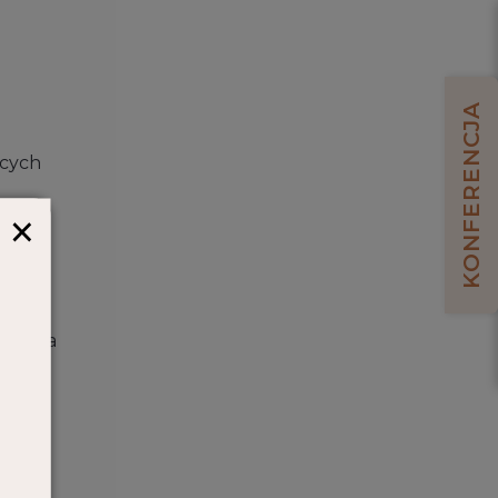
KONFERENCJA
ących
×
być
kiwania
wości
jące
ny ma