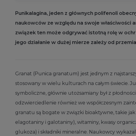
Punikalagina, jeden z głównych polifenoli obe
naukowców ze względu na swoje właściwości ant
związek ten może odgrywać istotną rolę w och
jego działanie w dużej mierze zależy od przemi
Granat (Punica granatum) jest jednym z najstarsz
stosowany w wielu kulturach na całym świecie. J
symboliczne, głównie utożsamiany był z płodnością
odzwierciedlenie również we współczesnym zai
granatu są bogate w związki bioaktywne, takie ja
elagotaniny i galotaniny), witaminy, kwasy organic
glukoza) i składniki mineralne. Naukowcy wykazal