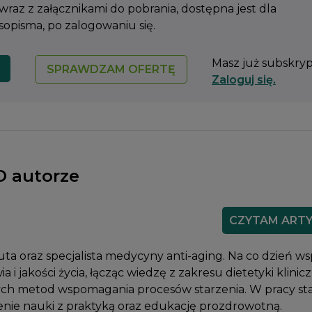
 wraz z załącznikami do pobrania, dostępna jest dla
pisma, po zalogowaniu się.
Masz już subskry
SPRAWDZAM OFERTĘ
Zaloguj się.
O autorze
CZYTAM ART
euta oraz specjalista medycyny anti-aging. Na co dzień ws
i jakości życia, łącząc wiedzę z zakresu dietetyki klinicz
ych metod wspomagania procesów starzenia. W pracy st
enie nauki z praktyką oraz edukację prozdrowotną.