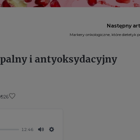
Następny ar
Markery onkologiczne, które dietetyk p
palny i antyoksydacyjny
favorite
2026
12:46
Mute
Settings