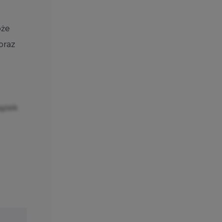
oże
oraz
iązek