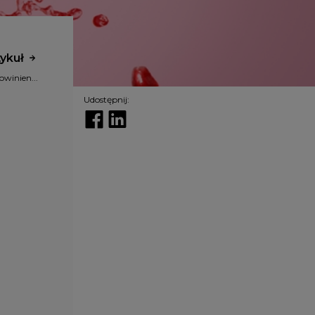
tykuł
owinien...
Udostępnij: