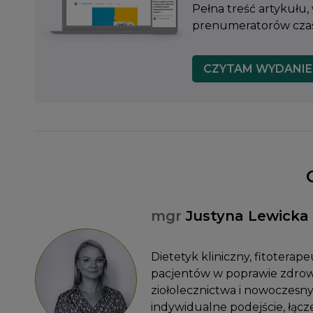
Pełna treść artykułu,
prenumeratorów czaso
CZYTAM WYDANIE
mgr
Justyna Lewicka
Dietetyk kliniczny, fitoterap
pacjentów w poprawie zdrowia 
ziołolecznictwa i nowoczesn
indywidualne podejście, łącz