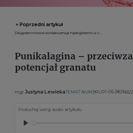
Poprzedni artykuł
Długoterminowe konsekwencje hiperglikemii w c...
Punikalagina – przeciwza
potencjał granatu
Justyna Lewicka
01-06-2026
mgr
TEMAT NUMERU
65/
Posłuchaj wersji audio artykułu
Play