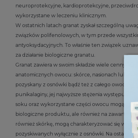
neuroprotekcyjne, kardioprotekcyjne, przeciwd
wykorzystane w leczeniu klinicznym.
W ostatnich latach granat zyskał szczególną u
związków polifenolowych, w tym przede wszystkim 
antyoksydacyjnych. To właśnie ten związek uzna
za działanie biologiczne granatu.
Granat zawiera w swoim składzie wiele cennych zw
anatomicznych owocu: skórce, nasionach lub osnó
pozyskany z osnówki bądź też z całego owocu. Ma
punikalaginy, jej najwyższe stężenia występują 
soku oraz wykorzystane części owocu mogą istotni
biologiczne produktu, ale również na zawartość 
również skórkę, mogą charakteryzować się wyższ
pozyskiwanych wyłącznie z osnówki. Na ostatecz