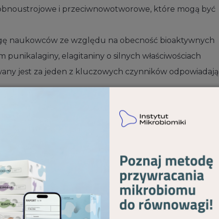
robnoustrojowe i przeciwnowotworowe, które mogą być
wagę naukowców ze względu na obecność bioaktywnych
punikalaginy, elagitaniny o silnych właściwościach
wany jest za jeden z kluczowych czynników odpowiadaj
iązków, które znajdują się w różnych częściach
wce. Istotnym składnikiem owocu jest sok, który może 
 to szczególne znaczenie w kontekście zawartości
w skórce i osnówce owocu. W związku z tym sposób pozys
e wpływać nie tylko na ogólny skład chemiczny i właści
punikalaginy. Soki otrzymywane z całego owocu, obejmu
ą zawartością tego związku w porównaniu do soków
ny skład chemiczny granatu w tym zawartość punikalagi