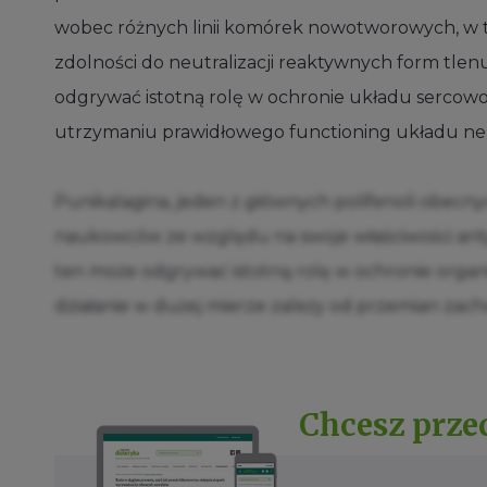
wobec różnych linii komórek nowotworowych, w tym 
zdolności do neutralizacji reaktywnych form tl
odgrywać istotną rolę w ochronie układu sercow
utrzymaniu prawidłowego functioning układu n
Punikalagina, jeden z głównych polifenoli obecn
naukowców ze względu na swoje właściwości anty
ten może odgrywać istotną rolę w ochronie orga
działanie w dużej mierze zależy od przemian zach
Chcesz prze