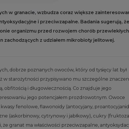
cnych w granacie, wzbudza coraz większe zainteresowa
yoksydacyjne i przeciwzapalne. Badania sugerują, ż
ronie organizmu przed rozwojem chorób przewlekłych
an zachodzących z udziałem mikrobioty jelitowej.
ych, dobrze poznanych owoców, który od tysięcy lat był
uż w starożytności przypisywano mu szczególne znaczen
, obfitością i długowiecznością. Co znajduje jego
nteresowaniu jego potencjałem prozdrowotnym. Owoce
k kwasy fenolowe, flawonoidy (antocyjany, proantocyjanid
zne (askorbinowy, cytrynowy i jabłkowy), cukry (fruktoza
i, że granat ma właściwości przeciwzapalne, antyoksydac