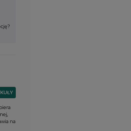
pcję?
YKUŁY
piera
nej,
awia na