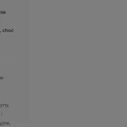
nie
e
, choć
ie
yny,
 i
yjne,