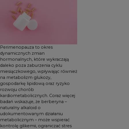
więcej badań wskazuje, że
berberyna – naturalny
alkaloid o
udokumentowanym działaniu
metabolicznym – może
wspierać kontrolę glikemii,
ograniczać stres oksydacyjny
Perimenopauza to okres
i korzystnie oddziaływać na
dynamicznych zmian
procesy związane ze
hormonalnych, które wykraczają
daleko poza zaburzenia cyklu
starzeniem organizmu.
miesiączkowego, wpływając również
na metabolizm glukozy,
gospodarkę lipidową oraz ryzyko
rozwoju chorób
kardiometabolicznych. Coraz więcej
badań wskazuje, że berberyna –
naturalny alkaloid o
udokumentowanym działaniu
metabolicznym – może wspierać
kontrolę glikemii, ograniczać stres