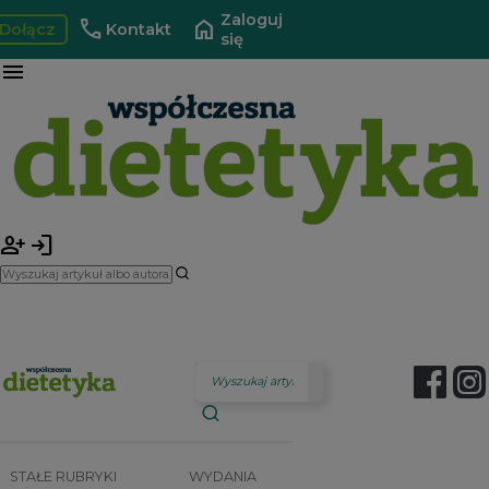
Zaloguj
call
home
Dołącz
Kontakt
się
menu
person_add
login
STAŁE RUBRYKI
WYDANIA