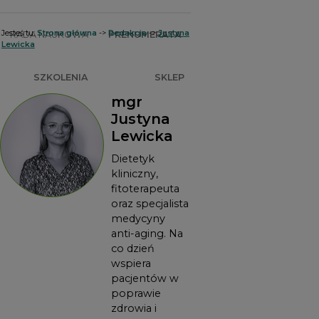
Jesteś tu:
Strona główna
->
Redakcja
->
Justyna
RADA NAUKOWA
PRENUMERATA
Lewicka
SZKOLENIA
SKLEP
mgr
Justyna
Lewicka
Dietetyk
kliniczny,
fitoterapeuta
oraz specjalista
medycyny
anti-aging. Na
co dzień
wspiera
pacjentów w
poprawie
zdrowia i