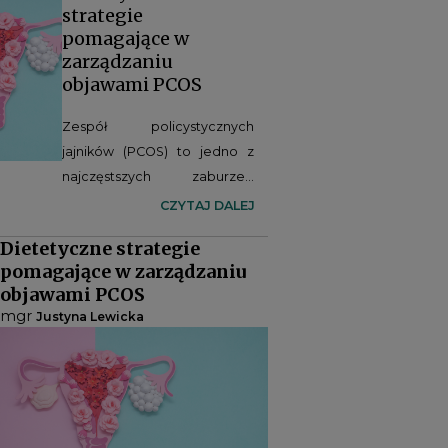
strategie
pomagające w
zarządzaniu
objawami PCOS
Zespół policystycznych
jajników (PCOS) to jedno z
najczęstszych zaburzeń
hormonalnych u kobiet,
CZYTAJ DALEJ
często powiązane z
Dietetyczne strategie
insulinoopornością. Objawy
pomagające w zarządzaniu
takie jak nieregularne cykle,
objawami PCOS
trądzik, hirsutyzm czy
mgr
Justyna Lewicka
trudności z zajściem w ciążę
mogą mieć swoje źródło w
zaburzeniach gospodarki
hormonalnej i metabolicznej.
Kluczową rolę w leczeniu