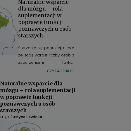
Naturalne wsparcie
dla mózgu – rola
suplementacji w
poprawie funkcji
poznawczych u osób
starszych
Starzenie się populacji niesie
ze sobą wzrost liczby osób z
zaburzeniami funkcji
poznawczych i chorobami
CZYTAJ DALEJ
neurodegeneracyjnymi. W
Naturalne wsparcie dla
poszukiwaniu skutecznych
mózgu – rola suplementacji
metod profilaktyki i wsparcia
w poprawie funkcji
pracy mózgu coraz większe
poznawczych u osób
znaczenie zyskuje
starszych
suplementacja naturalnymi
mgr
Justyna Lewicka
substancjami o działaniu
nootropowym.