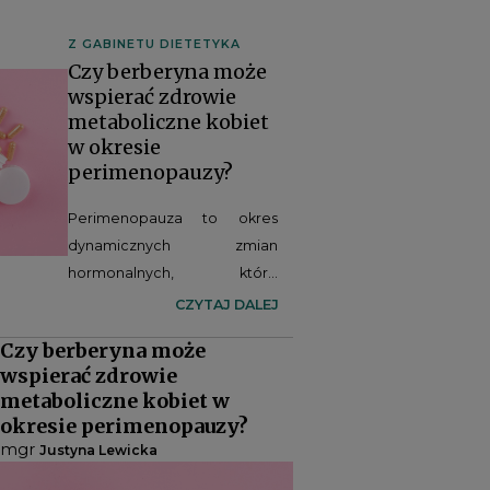
Z GABINETU DIETETYKA
Czy berberyna może
wspierać zdrowie
metaboliczne kobiet
w okresie
perimenopauzy?
Perimenopauza to okres
dynamicznych zmian
hormonalnych, które
wykraczają daleko poza
CZYTAJ DALEJ
zaburzenia cyklu
Czy berberyna może
miesiączkowego, wpływając
wspierać zdrowie
również na metabolizm
metaboliczne kobiet w
glukozy, gospodarkę lipidową
okresie perimenopauzy?
oraz ryzyko rozwoju chorób
mgr
Justyna Lewicka
kardiometabolicznych. Coraz