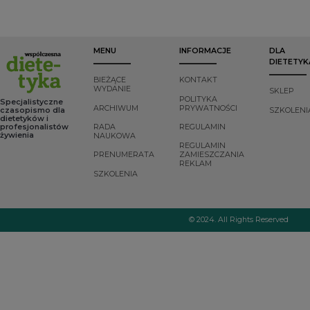
MENU
INFORMACJE
DLA
DIETETYK
BIEŻĄCE
KONTAKT
WYDANIE
SKLEP
POLITYKA
Specjalistyczne
ARCHIWUM
PRYWATNOŚCI
czasopismo dla
SZKOLENI
dietetyków i
profesjonalistów
RADA
REGULAMIN
żywienia
NAUKOWA
REGULAMIN
PRENUMERATA
ZAMIESZCZANIA
REKLAM
SZKOLENIA
© 2024. All Rights Reserved