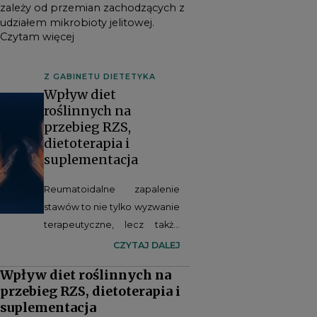
zależy od przemian zachodzących z
udziałem mikrobioty jelitowej.
Czytam więcej
Z GABINETU DIETETYKA
Wpływ diet
roślinnych na
przebieg RZS,
dietoterapia i
suplementacja
Reumatoidalne zapalenie
stawów to nie tylko wyzwanie
terapeutyczne, lecz także
obszar, w którym styl życia –
CZYTAJ DALEJ
zwłaszcza dieta – może
Wpływ diet roślinnych na
realnie wspierać proces
przebieg RZS, dietoterapia i
leczenia. Coraz więcej
suplementacja
dowodów naukowych