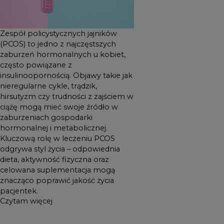
PCOS odgrywa styl życia –
odpowiednia dieta,
aktywność fizyczna oraz
Zespół policystycznych jajników
celowana suplementacja
(PCOS) to jedno z najczęstszych
mogą znacząco poprawić
zaburzeń hormonalnych u kobiet,
często powiązane z
jakość życia pacjentek.
insulinoopornością. Objawy takie jak
nieregularne cykle, trądzik,
hirsutyzm czy trudności z zajściem w
ciążę mogą mieć swoje źródło w
zaburzeniach gospodarki
hormonalnej i metabolicznej.
Kluczową rolę w leczeniu PCOS
odgrywa styl życia – odpowiednia
dieta, aktywność fizyczna oraz
celowana suplementacja mogą
znacząco poprawić jakość życia
pacjentek.
Czytam więcej