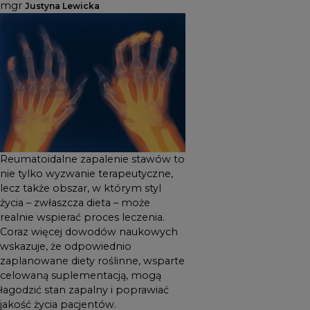
mgr
Justyna Lewicka
wskazuje, że odpowiednio
zaplanowane diety roślinne,
wsparte celowaną
suplementacją, mogą
łagodzić stan zapalny i
poprawiać jakość życia
pacjentów.
Reumatoidalne zapalenie stawów to
nie tylko wyzwanie terapeutyczne,
lecz także obszar, w którym styl
życia – zwłaszcza dieta – może
realnie wspierać proces leczenia.
Coraz więcej dowodów naukowych
wskazuje, że odpowiednio
zaplanowane diety roślinne, wsparte
celowaną suplementacją, mogą
łagodzić stan zapalny i poprawiać
jakość życia pacjentów.