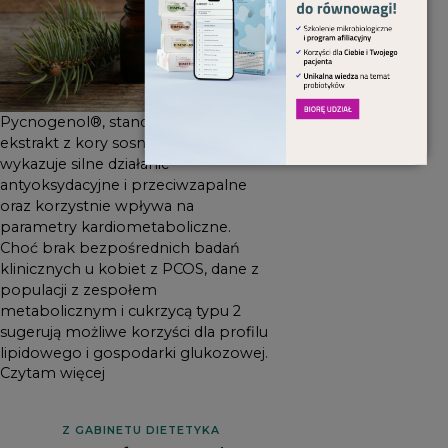
klinicznych u kobiet z PCOS,
dane z populacji z zespołem
metabolicznym i cukrzycą
typu 2 sugerują możliwe
korzyści dla profilu
Pycnogenol®, standaryzowany
lipidowego i gospodarki
ekstrakt z kory sosny nadmorskiej,
glukozowej.
wykazuje silne działanie
antyoksydacyjne i przeciwzapalne
oraz korzystnie wpływa na
parametry kardiometaboliczne.
Choć brak bezpośrednich badań
klinicznych u kobiet z PCOS, dane z
populacji z zespołem
metabolicznym i cukrzycą typu 2
sugerują możliwe korzyści dla profilu
lipidowego i gospodarki glukozowej.
Czytam więcej
Z GABINETU DIETETYKA