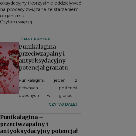
oksydacyjny i korzystnie oddziaływać
na procesy związane ze starzeniem
organizmu.
Czytam więcej
TEMAT NUMERU
Punikalagina –
przeciwzapalny i
antyoksydacyjny
potencjał granatu
Punikalagina, jeden z
głównych polifenoli
obecnych w granacie,
wzbudza coraz większe
CZYTAJ DALEJ
zainteresowanie naukowców
Punikalagina –
ze względu na swoje
przeciwzapalny i
właściwości antyoksydacyjne
antyoksydacyjny potencjał
i przeciwzapalne. Badania