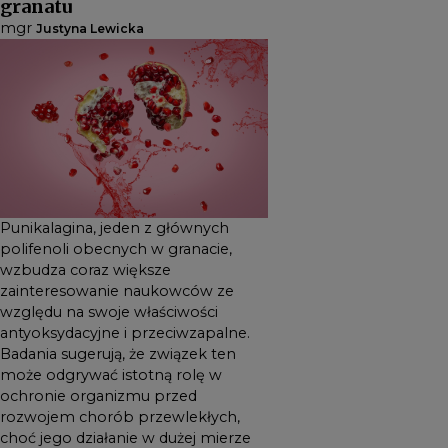
granatu
sugerują, że związek ten
mgr
Justyna Lewicka
może odgrywać istotną rolę
w ochronie organizmu przed
rozwojem chorób
przewlekłych, choć jego
działanie w dużej mierze
zależy od przemian
zachodzących z udziałem
mikrobioty jelitowej.
Punikalagina, jeden z głównych
polifenoli obecnych w granacie,
wzbudza coraz większe
zainteresowanie naukowców ze
względu na swoje właściwości
antyoksydacyjne i przeciwzapalne.
Badania sugerują, że związek ten
może odgrywać istotną rolę w
ochronie organizmu przed
rozwojem chorób przewlekłych,
choć jego działanie w dużej mierze