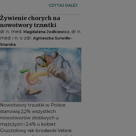
mężczyzn i 2,4% u kobiet.
CZYTAJ DALEJ
Gruczołowy rak brodawki
Żywienie chorych na
Vatera występuje rzadziej i
nowotwory trzustki
stanowi około 0,2%
dr n. med.
, dr n.
Magdalena Jodkiewicz
nowotworów przewodu
med. i n. o zdr.
Agnieszka Surwiłło-
pokarmowego i 7%
Snarska
nowotworów okolicy
okołobrodawkowej. Ryzyko
zachorowania na raka trzustki
jest większe u mężczyzn i
1
rośnie z wiekiem
.
Nowotwory trzustki w Polsce
stanowią 2,2% wszystkich
nowotworów złośliwych u
mężczyzn i 2,4% u kobiet.
Gruczołowy rak brodawki Vatera