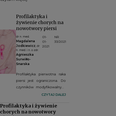
Profilaktyka i
żywienie chorych na
nowotwory piersi
dr n. med.
01-
NR
Magdalena
01-
33/2021
Jodkiewicz
, dr
2021
n. med. i n. o zdr.
Agnieszka
Surwiłło-
Snarska
Profilaktyka pierwotna raka
piersi jest ograniczona. Do
czynników modyfikowalnych
należą: utrzymanie
CZYTAJ DALEJ
prawidłowej masy ciała,
Profilaktyka i żywienie
regularna aktywność
chorych na nowotwory
fizyczna, eliminacja alkoholu