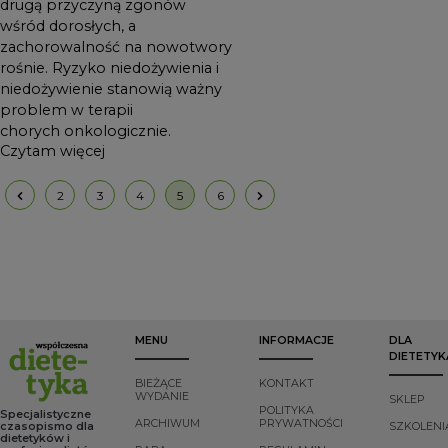
drugą przyczyną zgonów
wśród dorosłych, a
zachorowalność na nowotwory
rośnie. Ryzyko niedożywienia i
niedożywienie stanowią ważny
problem w terapii
chorych onkologicznie.
Czytam więcej
2
3
4
5
6
MENU
INFORMACJE
DLA
DIETETYK
BIEŻĄCE
KONTAKT
WYDANIE
SKLEP
POLITYKA
Specjalistyczne
ARCHIWUM
PRYWATNOŚCI
czasopismo dla
SZKOLENI
dietetyków i