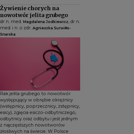
esicy), zgięcia esiczo-
Żywienie chorych na
odbytniczego, odbytnicy
nowotwór jelita grubego
oraz odbytu i jest jednym z
dr n. med.
, dr n.
Magdalena Jodkiewicz
najczęstszych nowotworów
med. i n. o zdr.
Agnieszka Surwiłło-
złośliwych na świecie. W
Snarska
Polsce stanowi 12,6%
wszystkich nowotworów
złośliwych u mężczyzn i 9,5% u
kobiet. Zachorowalność na
ten nowotwór
1
systematycznie wzrasta
Rak jelita grubego to nowotwór
występujący w obrębie okrężnicy
(wstępnicy, poprzecznicy, zstępnicy,
esicy), zgięcia esiczo-odbytniczego,
odbytnicy oraz odbytu i jest jednym
z najczęstszych nowotworów
złośliwych na świecie. W Polsce