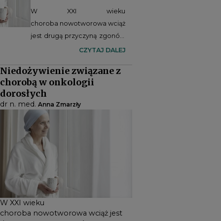
W XXI wieku
choroba nowotworowa wciąż
jest drugą przyczyną zgonów
wśród dorosłych, a
CZYTAJ DALEJ
zachorowalność na
Niedożywienie związane z
nowotwory rośnie.
chorobą w onkologii
Ryzyko niedożywienia i
dorosłych
niedożywienie stanowią
dr n. med.
Anna Zmarzły
ważny problem w terapii
chorych onkologicznie.
W XXI wieku
choroba nowotworowa wciąż jest