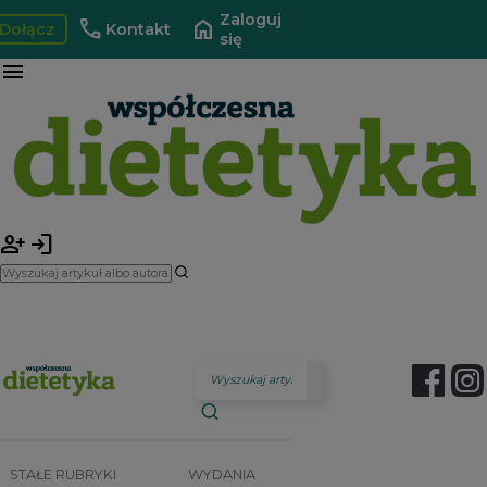
Zaloguj
call
home
Dołącz
Kontakt
się
menu
person_add
login
STAŁE RUBRYKI
WYDANIA