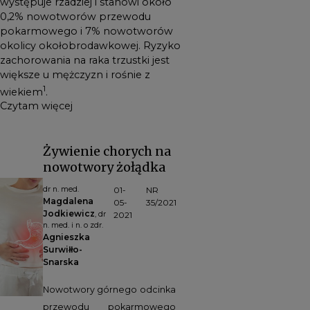
występuje rzadziej i stanowi około
0,2% nowotworów przewodu
pokarmowego i 7% nowotworów
okolicy okołobrodawkowej. Ryzyko
zachorowania na raka trzustki jest
większe u mężczyzn i rośnie z
1
wiekiem
.
Czytam więcej
Żywienie chorych na
nowotwory żołądka
dr n. med.
01-
NR
Magdalena
05-
35/2021
Jodkiewicz
, dr
2021
n. med. i n. o zdr.
Agnieszka
Surwiłło-
Snarska
Nowotwory górnego odcinka
przewodu pokarmowego