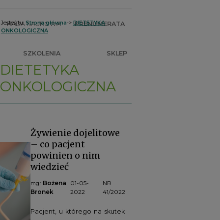
Jesteś tu:
Strona główna
->
DIETETYKA
RADA NAUKOWA
PRENUMERATA
ONKOLOGICZNA
SZKOLENIA
SKLEP
DIETETYKA
ONKOLOGICZNA
Żywienie dojelitowe
– co pacjent
powinien o nim
wiedzieć
Bożena
01-05-
NR
mgr
Bronek
2022
41/2022
Pacjent, u którego na skutek