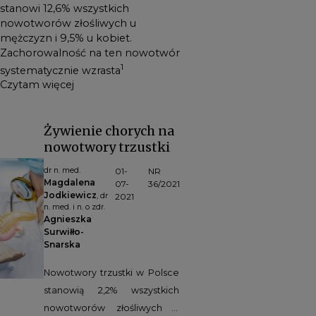
stanowi 12,6% wszystkich
nowotworów złośliwych u
mężczyzn i 9,5% u kobiet.
Zachorowalność na ten nowotwór
1
systematycznie wzrasta
Czytam więcej
Żywienie chorych na
nowotwory trzustki
dr n. med.
01-
NR
Magdalena
07-
36/2021
Jodkiewicz
, dr
2021
n. med. i n. o zdr.
Agnieszka
Surwiłło-
Snarska
Nowotwory trzustki w Polsce
stanowią 2,2% wszystkich
nowotworów złośliwych u