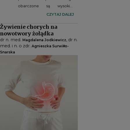
obarczone są wysokim
ryzykiem niedożywienia.
CZYTAJ DALEJ
Zabiegi w obrębie żołądka
Żywienie chorych na
należą do grupy operacji
nowotwory żołądka
skutkujących największymi
dr n. med.
, dr n.
Magdalena Jodkiewicz
zmianami metabolicznymi w
med. i n. o zdr.
Agnieszka Surwiłło-
organizmie człowieka1. Jak
Snarska
powinno przebiegać
żywienie pacjentów?