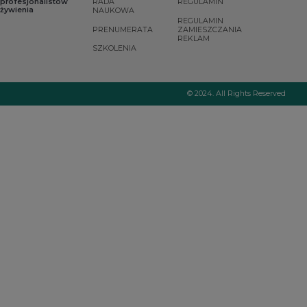
profesjonalistów
RADA
REGULAMIN
żywienia
NAUKOWA
REGULAMIN
PRENUMERATA
ZAMIESZCZANIA
REKLAM
SZKOLENIA
© 2024. All Rights Reserved