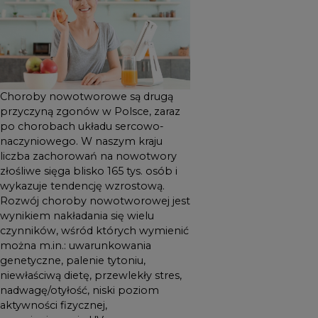
czynników, wśród których
wymienić można m.in.:
uwarunkowania genetyczne,
palenie tytoniu, niewłaściwą
dietę, przewlekły stres,
Choroby nowotworowe są drugą
nadwagę/otyłość, niski
przyczyną zgonów w Polsce, zaraz
poziom aktywności fizycznej,
po chorobach układu sercowo-
naczyniowego. W naszym kraju
promieniowanie UV,
liczba zachorowań na nowotwory
zanieczyszczenia środowiska
złośliwe sięga blisko 165 tys. osób i
czy nadużywanie alkoholu.
wykazuje tendencję wzrostową.
Rozwój choroby nowotworowej jest
wynikiem nakładania się wielu
czynników, wśród których wymienić
można m.in.: uwarunkowania
genetyczne, palenie tytoniu,
niewłaściwą dietę, przewlekły stres,
nadwagę/otyłość, niski poziom
aktywności fizycznej,