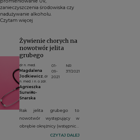
promieniowanie UV,
zanieczyszczenia środowiska czy
nadużywanie alkoholu.
Czytam więcej
Żywienie chorych na
nowotwór jelita
grubego
dr n. med.
01-
NR
Magdalena
09-
37/2021
Jodkiewicz
, dr
2021
n. med. i n. o zdr.
Agnieszka
Surwiłło-
Snarska
Rak jelita grubego to
nowotwór występujący w
obrębie okrężnicy (wstępnicy,
poprzecznicy, zstępnicy,
CZYTAJ DALEJ