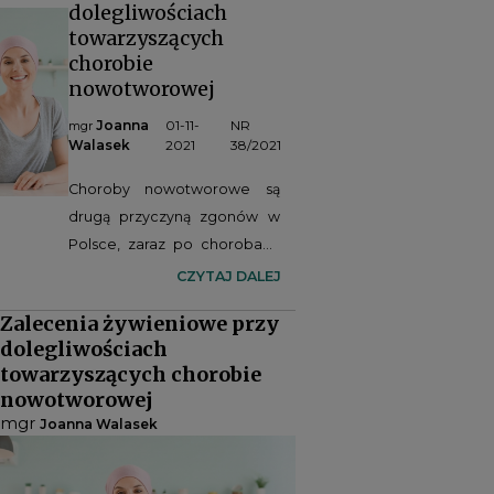
dolegliwościach
towarzyszących
chorobie
nowotworowej
Joanna
01-11-
NR
mgr
Walasek
2021
38/2021
Choroby nowotworowe są
drugą przyczyną zgonów w
Polsce, zaraz po chorobach
układu sercowo-
CZYTAJ DALEJ
naczyniowego. W naszym
Zalecenia żywieniowe przy
kraju liczba zachorowań na
dolegliwościach
nowotwory złośliwe sięga
towarzyszących chorobie
blisko 165 tys. osób i wykazuje
nowotworowej
tendencję wzrostową.
mgr
Joanna Walasek
Rozwój choroby
nowotworowej jest wynikiem
nakładania się wielu