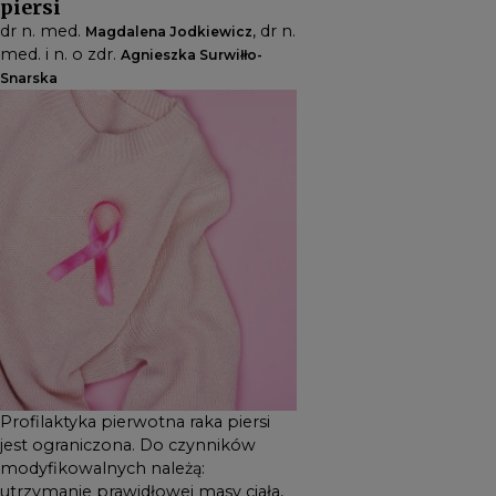
piersi
z diety, unikanie palenia
dr n. med.
, dr n.
Magdalena Jodkiewicz
tytoniu (zarówno czynnego,
med. i n. o zdr.
Agnieszka Surwiłło-
jak i biernego) oraz
Snarska
ograniczanie stosowania
hormonalnej terapii
zastępczej. Najlepszą metodą
wczesnego wykrywania raka
piersi są przesiewowe
badania mammograficzne
(po 50. roku życia). Natomiast
wcześniej zaleca się
rutynowe samobadanie
2
palpacyjne
.
Profilaktyka pierwotna raka piersi
jest ograniczona. Do czynników
modyfikowalnych należą:
utrzymanie prawidłowej masy ciała,