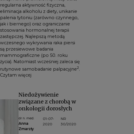
regularna aktywność fizyczna,
eliminacja alkoholu z diety, unikanie
palenia tytoniu (zarówno czynnego,
jak i biernego) oraz ograniczanie
stosowania hormonalnej terapii
zastępczej. Najlepszą metodą
wczesnego wykrywania raka piersi
są przesiewowe badania
mammograficzne (po 50. roku
życia). Natomiast wcześniej zaleca się
2
rutynowe samobadanie palpacyjne
.
Czytam więcej
Niedożywienie
związane z chorobą w
onkologii dorosłych
dr n. med.
01-07-
NR
Anna
2020
30/2020
Zmarzły