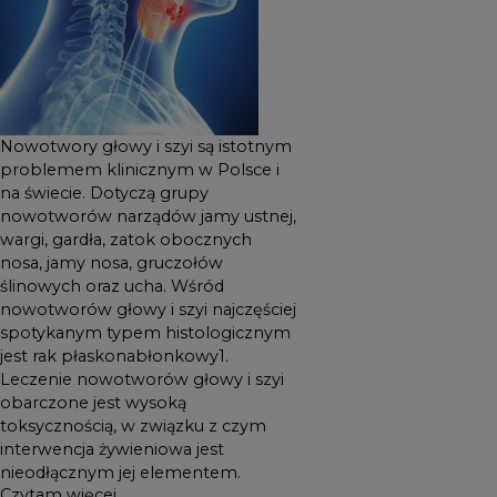
żywieniowa jest
nieodłącznym jej
elementem.
Nowotwory głowy i szyi są istotnym
problemem klinicznym w Polsce i
na świecie. Dotyczą grupy
nowotworów narządów jamy ustnej,
wargi, gardła, zatok obocznych
nosa, jamy nosa, gruczołów
ślinowych oraz ucha. Wśród
nowotworów głowy i szyi najczęściej
spotykanym typem histologicznym
jest rak płaskonabłonkowy1.
Leczenie nowotworów głowy i szyi
obarczone jest wysoką
toksycznością, w związku z czym
interwencja żywieniowa jest
nieodłącznym jej elementem.
Czytam więcej