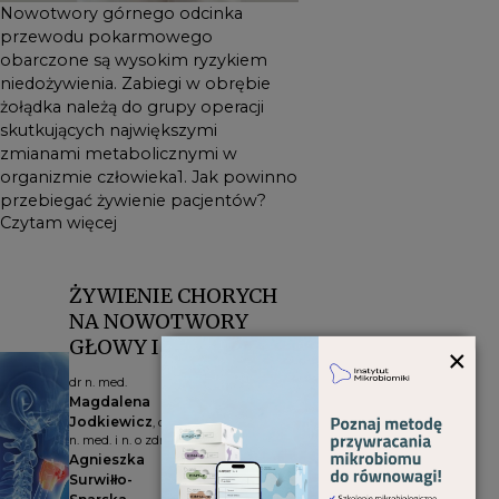
Nowotwory górnego odcinka
przewodu pokarmowego
obarczone są wysokim ryzykiem
niedożywienia. Zabiegi w obrębie
żołądka należą do grupy operacji
skutkujących największymi
zmianami metabolicznymi w
organizmie człowieka1. Jak powinno
przebiegać żywienie pacjentów?
Czytam więcej
ŻYWIENIE CHORYCH
NA NOWOTWORY
GŁOWY I SZYI
×
dr n. med.
01-
NR
Magdalena
03-
34/2021
Jodkiewicz
, dr
2021
n. med. i n. o zdr.
Agnieszka
Surwiłło-