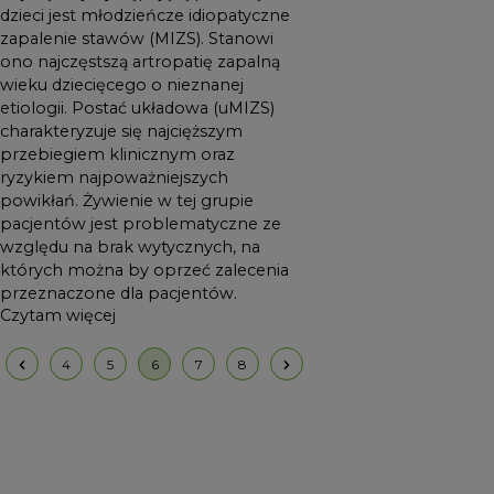
pacjentów jest
dzieci jest młodzieńcze idiopatyczne
problematyczne ze względu
zapalenie stawów (MIZS). Stanowi
na brak wytycznych, na
ono najczęstszą artropatię zapalną
wieku dziecięcego o nieznanej
których można by oprzeć
etiologii. Postać układowa (uMIZS)
zalecenia przeznaczone dla
charakteryzuje się najcięższym
pacjentów.
przebiegiem klinicznym oraz
ryzykiem najpoważniejszych
powikłań. Żywienie w tej grupie
pacjentów jest problematyczne ze
względu na brak wytycznych, na
których można by oprzeć zalecenia
przeznaczone dla pacjentów.
Czytam więcej
4
5
6
7
8