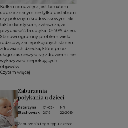
Kolka niemowlęca jest tematem
dobrze znanym nie tylko pediatrom
czy położnym środowiskowym, ale
także dietetykom, zwłaszcza, że
przypadłość ta dotyka 10-40% dzieci.
Stanowi ogromny problem wielu
rodziców, zaniepokojonych stanem
zdrowia ich dziecka, które przez
długi czas cieszyło się zdrowiem i nie
wykazywało niepokojących
objawów.
Czytam więcej
Zaburzenia
połykania u dzieci
Katarzyna
01-03-
NR
Stachowiak
2019
22/2019
Zaburzenia tego typu często