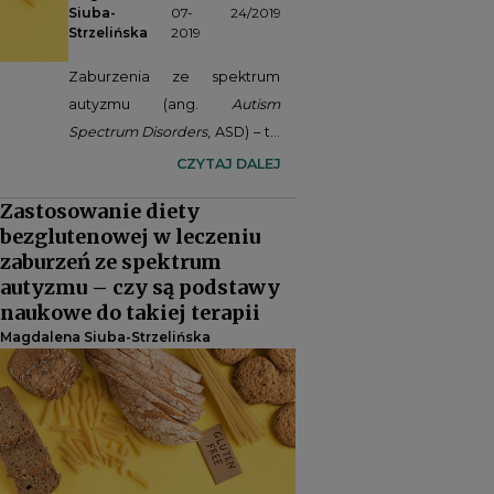
Siuba-
07-
24/2019
Strzelińska
2019
Zaburzenia ze spektrum
autyzmu (ang.
Autism
Spectrum Disorders
, ASD) – to
grupa zaburzeń
CZYTAJ DALEJ
neurorozwojowych
Zastosowanie diety
charakteryzująca się
bezglutenowej w leczeniu
upośledzeniem funkcji
zaburzeń ze spektrum
werbalnego i niewerbalnego
autyzmu – czy są podstawy
komunikowania się,
naukowe do takiej terapii
występowaniem
Magdalena Siuba-Strzelińska
powtarzalnych i
stereotypowych zachowań,
upośledzeniem w zakresie
współżycia społecznego.