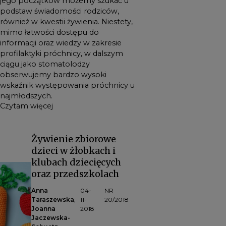
jego początków możemy szukać u
podstaw świadomości rodziców,
również w kwestii żywienia. Niestety,
mimo łatwości dostępu do
informacji oraz wiedzy w zakresie
profilaktyki próchnicy, w dalszym
ciągu jako stomatolodzy
obserwujemy bardzo wysoki
wskaźnik występowania próchnicy u
najmłodszych.
Czytam więcej
Żywienie zbiorowe
dzieci w żłobkach i
klubach dziecięcych
oraz przedszkolach
Anna
04-
NR
Taraszewska
11-
20/2018
,
Joanna
2018
Jaczewska-