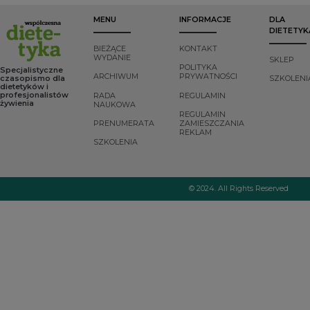
MENU
INFORMACJE
DLA
DIETETYK
BIEŻĄCE
KONTAKT
WYDANIE
SKLEP
POLITYKA
Specjalistyczne
ARCHIWUM
PRYWATNOŚCI
czasopismo dla
SZKOLENI
dietetyków i
profesjonalistów
RADA
REGULAMIN
żywienia
NAUKOWA
REGULAMIN
PRENUMERATA
ZAMIESZCZANIA
REKLAM
SZKOLENIA
© 2024. All Rights Reserved