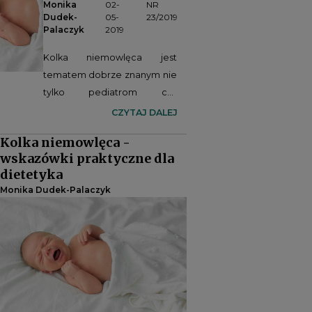
Monika
02-
NR
Dudek-
05-
23/2019
Palaczyk
2019
Kolka niemowlęca jest
tematem dobrze znanym nie
tylko pediatrom czy
położnym środowiskowym,
CZYTAJ DALEJ
ale także dietetykom,
Kolka niemowlęca -
zwłaszcza, że przypadłość ta
wskazówki praktyczne dla
dotyka 10-40% dzieci.
dietetyka
Stanowi ogromny problem
Monika Dudek-Palaczyk
wielu rodziców,
zaniepokojonych stanem
zdrowia ich dziecka, które
przez długi czas cieszyło się
zdrowiem i nie wykazywało
niepokojących objawów.