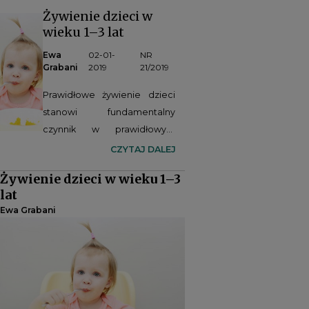
Żywienie dzieci w
wieku 1–3 lat
Ewa
02-01-
NR
Grabani
2019
21/2019
Prawidłowe żywienie dzieci
stanowi fundamentalny
czynnik w prawidłowym
rozwoju dziecka. Niezmiernie
CZYTAJ DALEJ
istotne jest prawidłowe
Żywienie dzieci w wieku 1–3
zbilansowanie
lat
całodziennego jadłospisu.
Ewa Grabani
Jak więc prawidłowo
zbilansować jadłospis dziecka
w wieku 13–36 miesięcy?