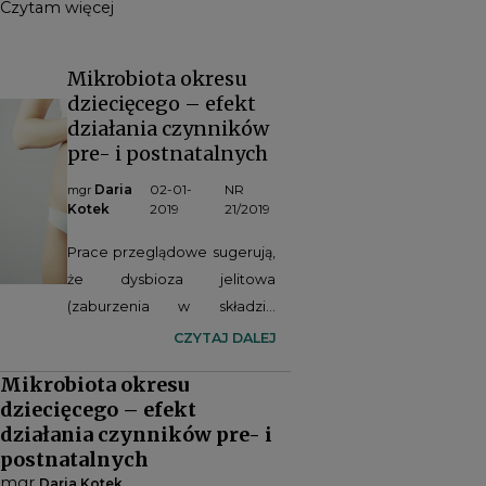
Czytam więcej
Mikrobiota okresu
dziecięcego – efekt
działania czynników
pre- i postnatalnych
Daria
02-01-
NR
mgr
Kotek
2019
21/2019
Prace przeglądowe sugerują,
że dysbioza jelitowa
(zaburzenia w składzie
ilościowym i jakościowym
CZYTAJ DALEJ
mikrobioty jelitowej) może
Mikrobiota okresu
przyczyniać się do rozwoju
dziecięcego – efekt
kolki jelitowej, martwiczego
działania czynników pre- i
zapalenia jelit noworodków
postnatalnych
(ang.
Necrotizing Enterocolitis
,
mgr
Daria Kotek