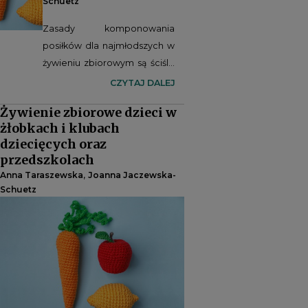
Schuetz
Zasady komponowania
posiłków dla najmłodszych w
żywieniu zbiorowym są ściśle
określone, ale realizacja tych
CZYTAJ DALEJ
wymogów nie jest łatwa.
Żywienie zbiorowe dzieci w
żłobkach i klubach
dziecięcych oraz
przedszkolach
,
Anna Taraszewska
Joanna Jaczewska-
Schuetz