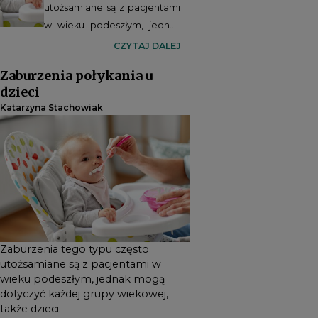
utożsamiane są z pacjentami
w wieku podeszłym, jednak
mogą dotyczyć każdej grupy
CZYTAJ DALEJ
wiekowej, także dzieci.
Zaburzenia połykania u
dzieci
Katarzyna Stachowiak
Zaburzenia tego typu często
utożsamiane są z pacjentami w
wieku podeszłym, jednak mogą
dotyczyć każdej grupy wiekowej,
także dzieci.