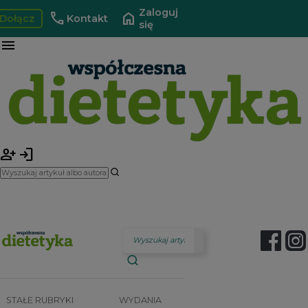
Zaloguj
call
home
Dołącz
Kontakt
się
menu
person_add
login
STAŁE RUBRYKI
WYDANIA