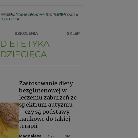
Jesteś tu:
Strona główna
->
DIETETYKA
RADA NAUKOWA
PRENUMERATA
DZIECIĘCA
SZKOLENIA
SKLEP
DIETETYKA
DZIECIĘCA
Zastosowanie diety
bezglutenowej w
leczeniu zaburzeń ze
spektrum autyzmu
– czy są podstawy
naukowe do takiej
terapii
Magdalena
02-
NR