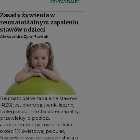
ma charakter zapalny,
CZYTAJ DALEJ
przewlekły, o podłożu
Zasady żywienia w
autoimmunologicznym,
reumatoidalnym zapaleniu
dotyka około 1% światowej
stawów u dzieci
populacji. Najczęściej
Aleksandra Żyła-Pawlak
występującą postacią u dzieci
jest młodzieńcze
idiopatyczne zapalenie
stawów (MIZS). Stanowi ono
najczęstszą artropatię
zapalną wieku dziecięcego o
nieznanej etiologii. Postać
układowa (uMIZS)
Reumatoidalne zapalenie stawów
charakteryzuje się
(RZS) jest chorobą tkanki łącznej.
najcięższym przebiegiem
Dolegliwość ma charakter zapalny,
klinicznym oraz ryzykiem
przewlekły, o podłożu
autoimmunologicznym, dotyka
najpoważniejszych powikłań.
około 1% światowej populacji.
Żywienie w tej grupie
Najczęściej występującą postacią u