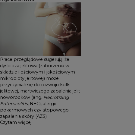
NEC), alergii pokarmowych
czy atopowego zapalenia
skóry (AZS).
Prace przeglądowe sugerują, że
dysbioza jelitowa (zaburzenia w
składzie ilościowym i jakościowym
mikrobioty jelitowej) może
przyczyniać się do rozwoju kolki
jelitowej, martwiczego zapalenia jelit
noworodków (ang.
Necrotizing
Enterocolitis
, NEC), alergii
pokarmowych czy atopowego
zapalenia skóry (AZS).
Czytam więcej