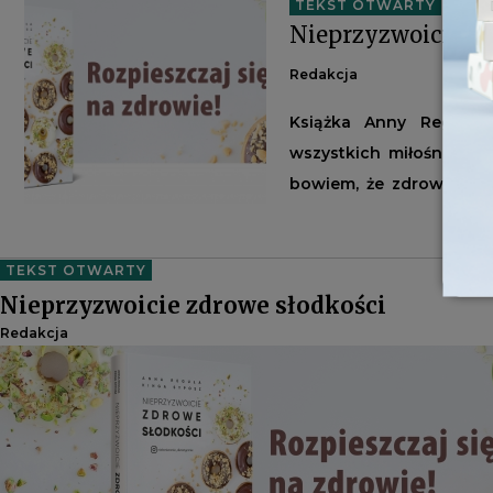
TEKST OTWARTY
Nieprzyzwoicie zd
Redakcja
Książka Anny Reguły (
wszystkich miłośników sł
bowiem, że zdrowsze ci
rezygnacją z dobrego sm
TEKST OTWARTY
Nieprzyzwoicie zdrowe słodkości
Redakcja