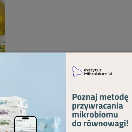
tarannie. Ważne jest, aby skład oraz właściwości tłus
e zdrowie. 100% czysty, olej rzepakowy marki Rapso, 
czowych oraz witaminy E. Ułatwi pracę w kuchni a d
re samopoczucie oraz urodę.