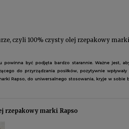
urze, czyli 100% czysty olej rzepakowy mark
u powinna być podjęta bardzo starannie. Ważne jest, ab
łużącego do przyrządzania posiłków, pozytywnie wpływał
 marki Rapso, do uniwersalnego stosowania, kryje w sobi
oraz witaminy E. Ułatwi pracę w kuchni a dodatkow
ływającej na dobre samopoczucie oraz urodę.
olej rzepakowy marki Rapso