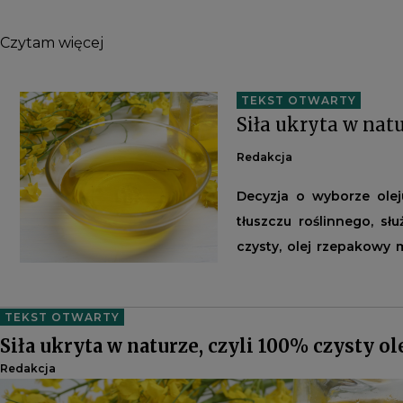
Czytam więcej
TEKST OTWARTY
Siła ukryta w nat
Redakcja
Decyzja o wyborze olej
tłuszczu roślinnego, s
czysty, olej rzepakowy
kwasów tłuszczowych 
zbilansowanej diety, wp
TEKST OTWARTY
Siła ukryta w naturze, czyli 100% czysty 
Redakcja