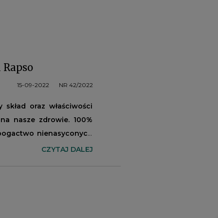
i Rapso
15-09-2022
NR 42/2022
y skład oraz właściwości
y na nasze zdrowie. 100%
e bogactwo nienasyconych
o pomoże w zachowaniu
CZYTAJ DALEJ