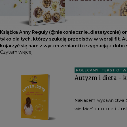
Książka Anny Reguły (@niekoniecznie_dietetycznie) or
tylko dla tych, którzy szukają przepisów w wersji fit.
kojarzyć się nam z wyrzeczeniami i rezygnacją z dob
Czytam więcej
POLECAMY
TEKST OTW
Autyzm i dieta - k
Nakładem wydawnictwa Se
dr n. med. Jus
wiedzieć”