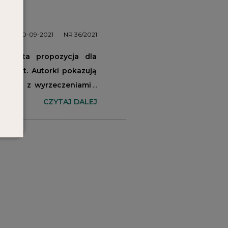
20-09-2021
NR 36/2021
akowita propozycja dla
sji fit. Autorki pokazują
ię nam z wyrzeczeniami i
CZYTAJ DALEJ