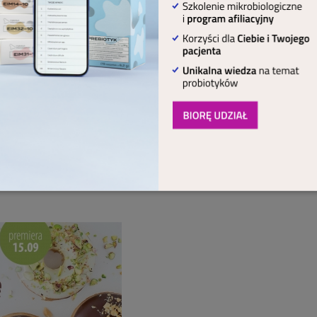
rowe słodkości
@niekoniecznie_dietetycznie) oraz Kingi Syposz to sm
odyczy, nie tylko dla tych, którzy szukają przepisów w wer
asta i desery nie muszą, a wręcz nie powinny kojarzyć s
aku oraz prawdziwej przyjemności.