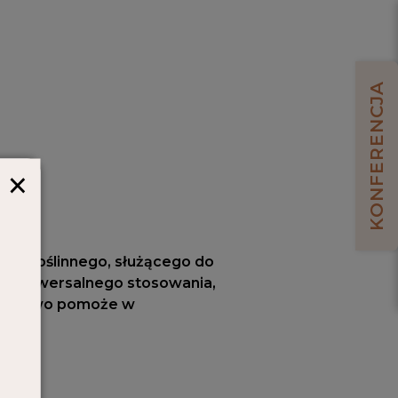
KONFERENCJA
×
zczu roślinnego, służącego do
do uniwersalnego stosowania,
odatkowo pomoże w