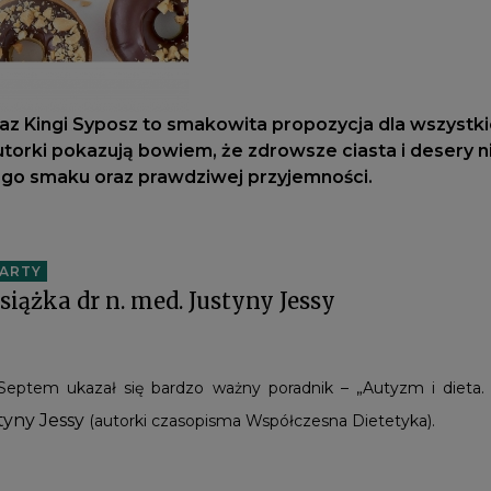
az Kingi Syposz to smakowita propozycja dla wszystki
 Autorki pokazują bowiem, że zdrowsze ciasta i desery 
rego smaku oraz prawdziwej przyjemności.
ARTY
siążka dr n. med. Justyny Jessy
ptem ukazał się bardzo ważny poradnik – „Autyzm i dieta. 
tyny Jessy
(autorki czasopisma Współczesna Dietetyka).