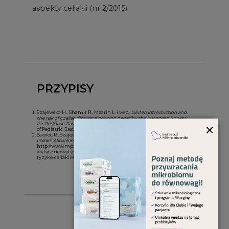
aspekty celiakii (nr 2/2015)
PRZYPISY
Szajewska H., Shamir R., Mearin L. i wsp.,
Gluten introduction and
the risk of coeliac disease: a position paper by the European Society
×
for Pediatric Gastroenterology, Hepatology and Nutrition
, "Journal
of Pediatric Gastroenterology and Nutrition", 2016, 62: 507–513.
Sawiec P., Szajewska H.,
Wprowadzenie glutenu do diety a ryzyko
celiakii. Aktualne (2016) stanowisko ESPGHAN
,
http://www.mp.pl/pediatria/artykuly-
wytyczne/wytyczne/142966,wprowadzanie-glutenu-do-diety-a-
ryzyko-celiakii-stanowisko-espghn.
O autorze