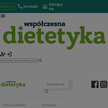
Zaloguj
call
home
Dołącz
Kontakt
się
menu
person_add
login
STAŁE RUBRYKI
WYDANIA