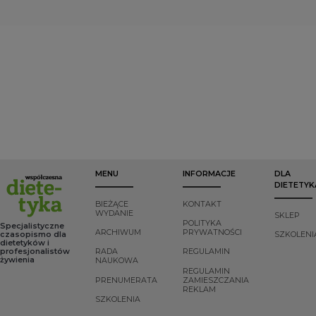
ponieważ stan
Mental Disorders
).
odżywienia w
chorobie
nowotworowej
uważany jest za
istotny czynnik
rokowniczy.
MENU
INFORMACJE
DLA
DIETETYK
BIEŻĄCE
KONTAKT
WYDANIE
SKLEP
POLITYKA
Specjalistyczne
ARCHIWUM
PRYWATNOŚCI
czasopismo dla
SZKOLENI
dietetyków i
profesjonalistów
RADA
REGULAMIN
żywienia
NAUKOWA
REGULAMIN
PRENUMERATA
ZAMIESZCZANIA
REKLAM
SZKOLENIA