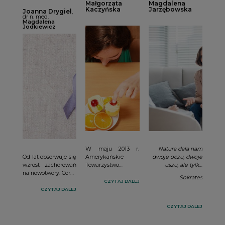
Małgorzata
Magdalena
dietąi
diagnostyczne
Kaczyńska
Jarzębowska
Joanna Drygiel
,
wg DSM-Vi
dr n. med.
Magdalena
Jodkiewicz
W maju 2013 r.
Natura dała nam
Od lat obserwuje się
Amerykańskie
dwoje oczu, dwoje
wzrost zachorowań
Towarzystwo
uszu, ale tylko
na nowotwory. Coraz
Psychiatryczne
jeden język po to,
Sokrates
większą wagę
wydało piątą edycję
abyśmy więcej
CZYTAJ DALEJ
przywiązuje się do
klasyfikacji
patrzyli i słuchali,
CZYTAJ DALEJ
wsparcia
zaburzeń
niż mówili.
żywieniowego w
psychicznych DSM
CZYTAJ DALEJ
procesie leczenia
(
Diagnostic and
onkologicznego,
Statistical Manual of