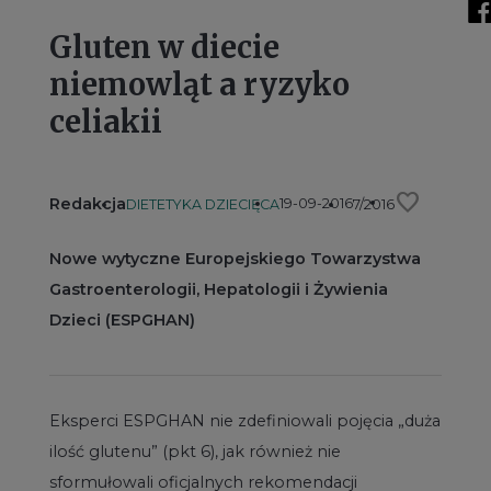
Gluten w diecie
niemowląt a ryzyko
celiakii
favorite
Redakcja
19-09-2016
DIETETYKA DZIECIĘCA
7/2016
Nowe wytyczne Europejskiego Towarzystwa
Gastroenterologii, Hepatologii i Żywienia
Dzieci (ESPGHAN)
Eksperci ESPGHAN nie zdefiniowali pojęcia „duża
ilość glutenu” (pkt 6), jak również nie
sformułowali oficjalnych rekomendacji