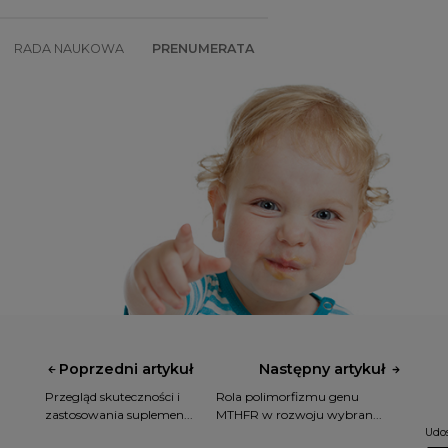
RADA NAUKOWA
PRENUMERATA
SZKOLENIA
SKLEP
Poprzedni artykuł
Następny artykuł
Przegląd skuteczności i
Rola polimorfizmu genu
zastosowania suplemen...
MTHFR w rozwoju wybran...
Udos