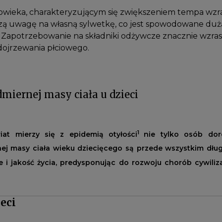
owieka, charakteryzującym się zwiększeniem tempa wzra
ększą uwagę na własną sylwetkę, co jest spowodowane d
Zapotrzebowanie na składniki odżywcze znacznie wzrasta,
ojrzewania płciowego.
iernej masy ciała u dzieci
1
at mierzy się z epidemią otyłości
nie tylko osób doro
j masy ciała wieku dziecięcego są przede wszystkim dłu
 i jakość życia, predysponując do rozwoju chorób cywiliz
h z rozwojem i cyfryzacją społeczeństwa.
eci