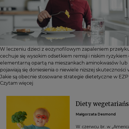
W leczeniu dzieci z eozynofilowym zapaleniem przełyku 
cechuje się wysokim odsetkiem remisji i niskim ryzykie
elementarną opartą na mieszankach aminokwasów lub em
pojawiają się doniesienia o niewiele niższej skuteczności
Jakie są obecnie stosowane strategie dietetyczne w EZP u 
Czytam więcej
Diety wegetariańs
Małgorzata Desmond
W czerwcu br. w „American