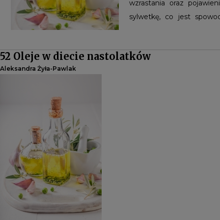
wzrastania oraz pojawie
sylwetkę, co jest spow
somatycznej. Zapotrzebo
kalendarzowym, ale zależ
52 Oleje w diecie nastolatków
Aleksandra Żyła-Pawlak