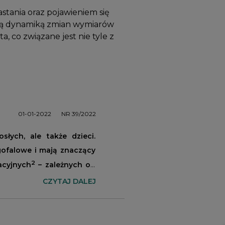
stania oraz pojawieniem się
użą dynamiką zmian wymiarów
 co związane jest nie tyle z
01-01-2022
NR 39/2022
słych, ale także dzieci.
gofalowe i mają znaczący
2
acyjnych
– zależnych od
CZYTAJ DALEJ