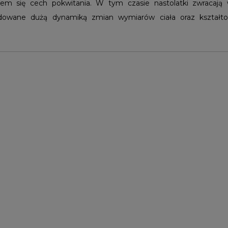
niem się cech pokwitania. W tym czasie nastolatki zwracaj
odowane dużą dynamiką zmian wymiarów ciała oraz kształ
wanie na składniki odżywcze znacznie wzrasta, co związan
y od zaawansowania dojrzewania płciowego.