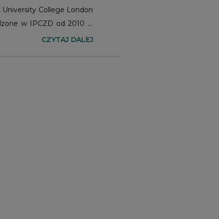
, University College London
dzone w IPCZD od 2010 r.,
n, w tym po raz pierwszy
CZYTAJ DALEJ
edyne źródło szczegółowych
ieważ wcześniejsze badania