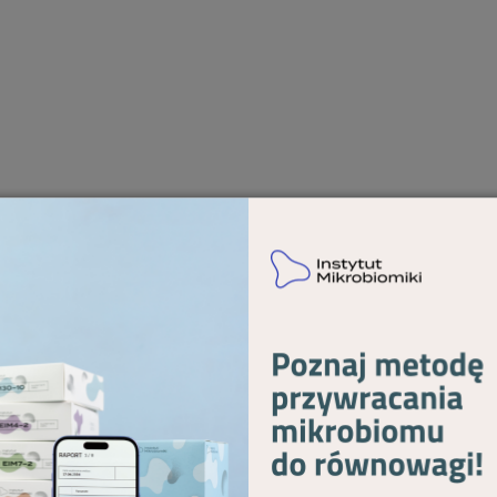
1
i
nie tylko osób dorosłych, ale także dzieci. Konsekw
 mają znaczący wpływ na dalsze trwanie i jakość życi
sprzężonych z rozwojem i cyfryzacją społeczeństwa.