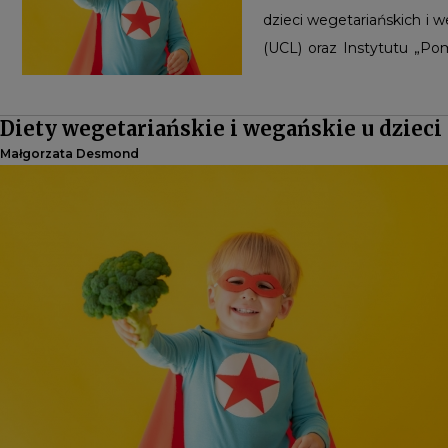
dzieci wegetariańskich i 
(UCL) oraz Instytutu „Po
dostarczają kompleksowy
informacje na temat biom
Diety wegetariańskie i wegańskie u dzieci
informacji na temat zdrow
Małgorzata Desmond
w tej populacji pochodzą z 