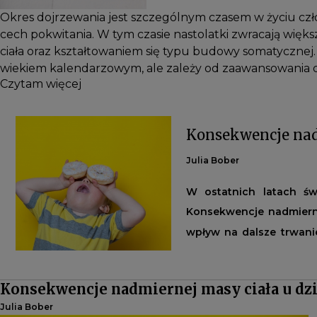
Okres dojrzewania jest szczególnym czasem w życiu czł
cech pokwitania. W tym czasie nastolatki zwracają wi
ciała oraz kształtowaniem się typu budowy somatycznej. 
wiekiem kalendarzowym, ale zależy od zaawansowania d
Czytam więcej
Konsekwencje nadm
Julia Bober
W ostatnich latach świ
Konsekwencje nadmierne
wpływ na dalsze trwanie
stylu życia i sprzężonyc
Konsekwencje nadmiernej masy ciała u dzi
Julia Bober