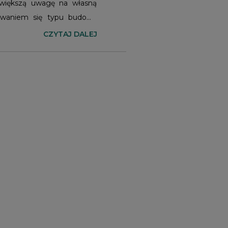
ą większą uwagę na własną
towaniem się typu budowy
e jest nie tyle z wiekiem
CZYTAJ DALEJ