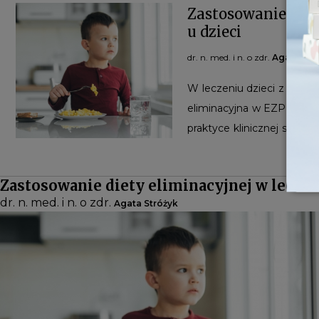
Zastosowanie diet
u dzieci
dr. n. med. i n. o zdr.
Agata Str
W leczeniu dzieci z eozyn
eliminacyjna w EZP cechu
praktyce klinicznej stos
eliminacyjną wykluczającą 
w uzyskiwaniu remisji di
Zastosowanie diety eliminacyjnej w leczen
strategie dietetyczne w EZP
dr. n. med. i n. o zdr.
Agata Stróżyk