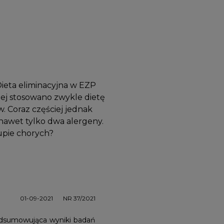
Dieta eliminacyjna w EZP
nej stosowano zwykle dietę
 Coraz częściej jednak
b nawet tylko dwa alergeny.
rupie chorych?
01-09-2021
NR 37/2021
 podsumowująca wyniki badań