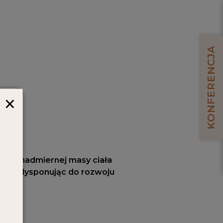
KONFERENCJA
×
encje nadmiernej masy ciała
a, predysponując do rozwoju