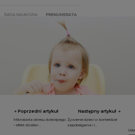
RADA NAUKOWA
PRENUMERATA
SZKOLENIA
SKLEP
Poprzedni artykuł
Następny artykuł
Mikrobiota okresu dziecięcego
Żywienie dzieci w kontekście
– efekt działan...
zapobiegania i l...
Udos