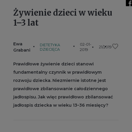
Żywienie dzieci w wieku
1–3 lat
Ewa
02-01-
favorite
DIETETYKA
21/2019
DZIECIĘCA
Grabani
2019
Prawidłowe żywienie dzieci stanowi
fundamentalny czynnik w prawidłowym
rozwoju dziecka. Niezmiernie istotne jest
prawidłowe zbilansowanie całodziennego
jadłospisu. Jak więc prawidłowo zbilansować
jadłospis dziecka w wieku 13–36 miesięcy?