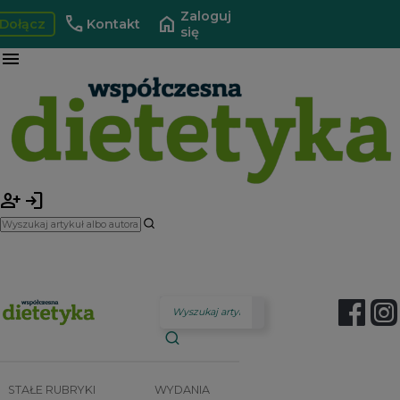
Zaloguj
call
home
Dołącz
Kontakt
się
menu
person_add
login
STAŁE RUBRYKI
WYDANIA