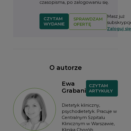
czasopisma, po zalogowaniu się.
Masz już
CZYTAM
SPRAWDZAM
subskrypcj
WYDANIE
OFERTĘ
Zaloguj się
O autorze
Ewa
CZYTAM
Grabani
ARTYKUŁY
Dietetyk kliniczny,
psychodietetyk. Pracuje w
Centralnym Szpitalu
Klinicznym w Warszawie,
Klinika Chorób