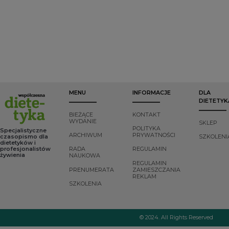
zapalenia jelit
łatwości dostępu do
oraz zaburzeń
noworodków (ang.
informacji oraz
odżywiania wśród
Necrotizing
wiedzy w zakresie
dzieci i młodzieży.
Enterocolitis
, NEC),
profilaktyki
alergii
próchnicy, w
pokarmowych czy
dalszym ciągu jako
atopowego
stomatolodzy
zapalenia skóry
obserwujemy
(AZS).
bardzo wysoki
wskaźnik
występowania
MENU
INFORMACJE
DLA
próchnicy u
DIETETYK
najmłodszych.
BIEŻĄCE
KONTAKT
WYDANIE
SKLEP
POLITYKA
Specjalistyczne
ARCHIWUM
PRYWATNOŚCI
czasopismo dla
SZKOLENI
dietetyków i
profesjonalistów
RADA
REGULAMIN
żywienia
NAUKOWA
REGULAMIN
PRENUMERATA
ZAMIESZCZANIA
REKLAM
SZKOLENIA
© 2024. All Rights Reserved