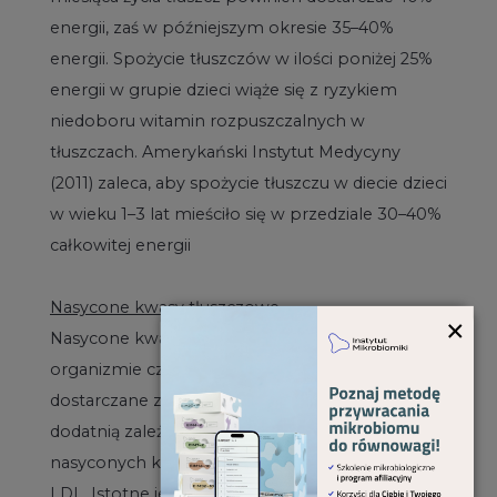
energii, zaś w późniejszym okresie 35–40%
energii. Spożycie tłuszczów w ilości poniżej 25%
energii w grupie dzieci wiąże się z ryzykiem
niedoboru witamin rozpuszczalnych w
tłuszczach. Amerykański Instytut Medycyny
(2011) zaleca, aby spożycie tłuszczu w diecie dzieci
w wieku 1–3 lat mieściło się w przedziale 30–40%
całkowitej energii
Nasycone kwasy tłuszczowe
×
Nasycone kwasy tłuszczowe są syntetyzowane w
organizmie człowieka, nie muszą być więc
dostarczane z żywnością. Badania wykazują
dodatnią zależność między spożyciem
nasyconych kwasów tłuszczowych i stężeniem
LDL. Istotne jest, aby dążyć do jak najniższego