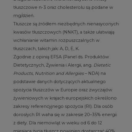
tłuszczowe n-3 oraz cholesterolu są podane w
mg/dzień.
Tłuszcze są źródłem niezbędnych nienasyconych
kwasów tłuszczowych (NNKT), a także ułatwiają
wchłanianie witamin rozpuszczalnych w
tłuszczach, takich jak: A, D, E, K.
Zgodnie z opinią EFSA (Panel ds. Produktów
Dietetycznych, Żywienia i Alergii, ang.
Dietetic
Products, Nutrition and Allergies
– NDA) na
podstawie danych dotyczących aktualnego
spożycia tłuszczów w Europie oraz zwyczajów
żywieniowych w krajach europejskich określono
zakresy referencyjnego spożycia (RI). Dla osób
dorosłych RI waha się w zakresie 20–35% energii
z diety. Dla niemowląt w wieku od 6 do 12
miesiąca życia tłuszcz powinien dostarczać 40%