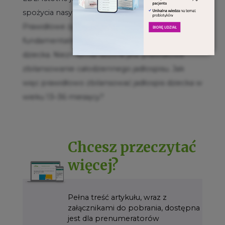
spożycia nasyconych kwasów tłuszczowych.
Prawidłowe żywienie dzieci stanowi
fundamentalny czynnik w prawidłowym rozwoju
dziecka. Niezmiernie istotne jest prawidłowe
zbilansowanie całodziennego jadłospisu. Jak
więc prawidłowo zbilansować jadłospis dziecka w
wieku 13–36 miesięcy?
Chcesz przeczytać
więcej?
Pełna treść artykułu, wraz z
załącznikami do pobrania, dostępna
jest dla prenumeratorów