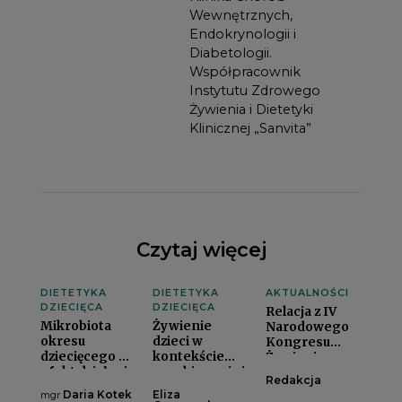
Wewnętrznych,
Endokrynologii i
Diabetologii.
Współpracownik
Instytutu Zdrowego
Żywienia i Dietetyki
Klinicznej „Sanvita”
Czytaj więcej
DIETETYKA
DIETETYKA
AKTUALNOŚCI
DZIECIĘCA
DZIECIĘCA
Relacja z IV
Mikrobiota
Żywienie
Narodowego
okresu
dzieci w
Kongresu
dziecięcego –
kontekście
Żywieniowegoi
efekt działania
zapobiegania i
Redakcja
czynników
leczenia
Daria Kotek
Eliza
mgr