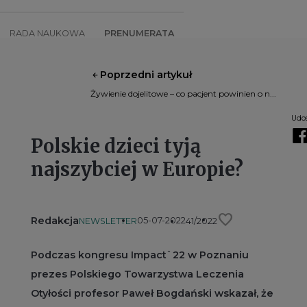
RADA NAUKOWA
PRENUMERATA
Poprzedni artykuł
SZKOLENIA
SKLEP
Żywienie dojelitowe – co pacjent powinien o n...
Udos
Polskie dzieci tyją
najszybciej w Europie?
favorite
Redakcja
05-07-2022
NEWSLETTER
41/2022
Podczas kongresu Impact`22 w Poznaniu
prezes Polskiego Towarzystwa Leczenia
Otyłości profesor Paweł Bogdański wskazał, że