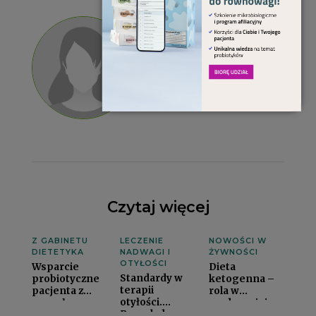
Redakcja
CZYTAM
ARTYKUŁY
Czytaj więcej
Z GABINETU
LECZENIE
NOWOŚCI W
DIETETYKA
NADWAGI I
ŻYWNOŚCI
OTYŁOŚCI
Wsparcie
Dieta
Standardy w
probiotyczne
ketogenna –
terapii
pacjenta z
rola w
otyłości.
zespołem
medycyniei
Przegląd
jelita