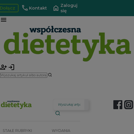
Zaloguj
call
home
Dołącz
Kontakt
się
menu
person_add
login
STAŁE RUBRYKI
WYDANIA