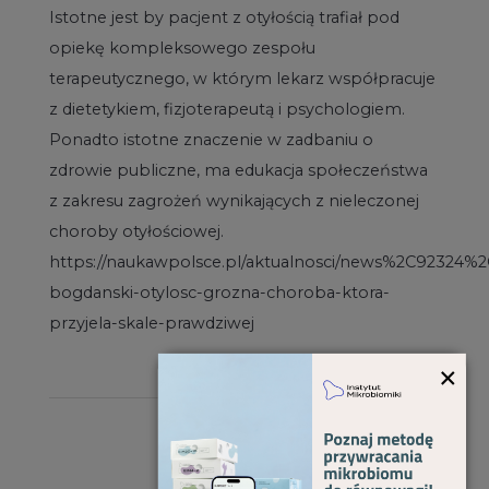
Istotne jest by pacjent z otyłością trafiał pod
opiekę kompleksowego zespołu
terapeutycznego, w którym lekarz współpracuje
z dietetykiem, fizjoterapeutą i psychologiem.
Ponadto istotne znaczenie w zadbaniu o
zdrowie publiczne, ma edukacja społeczeństwa
z zakresu zagrożeń wynikających z nieleczonej
choroby otyłościowej.
https://naukawpolsce.pl/aktualnosci/news%2C92324%2
bogdanski-otylosc-grozna-choroba-ktora-
przyjela-skale-prawdziwej
×
O autorze