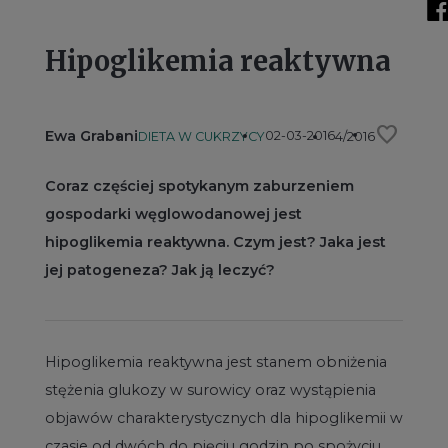
Hipoglikemia reaktywna
favorite
Ewa Grabani
02-03-2016
DIETA W CUKRZYCY
4/2016
Coraz częściej spotykanym zaburzeniem
gospodarki węglowodanowej jest
hipoglikemia reaktywna. Czym jest? Jaka jest
jej patogeneza? Jak ją leczyć?
Hipoglikemia reaktywna jest stanem obniżenia
stężenia glukozy w surowicy oraz wystąpienia
objawów charakterystycznych dla hipoglikemii w
czasie od dwóch do pięciu godzin po spożyciu