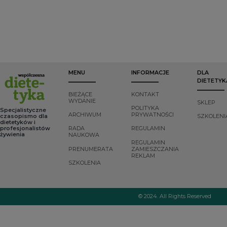
podstawowe źródło
plejotropowe).
energii dla nowo
narodzonych
ssaków,
charakteryzuje się
względnie niskim
indeksem
glikemicznym w
porównaniu z
MENU
INFORMACJE
DLA
innymi cukrami
DIETETYK
(wynoszącym około
40) i działaniem
BIEŻĄCE
KONTAKT
probiotycznym,
WYDANIE
SKLEP
przez co może
POLITYKA
Specjalistyczne
ARCHIWUM
PRYWATNOŚCI
korzystnie wpływać
czasopismo dla
SZKOLENI
dietetyków i
na motorykę jelit i
profesjonalistów
RADA
REGULAMIN
procesy regeneracji
żywienia
NAUKOWA
komórek jelita
REGULAMIN
1
cienkiego
.
PRENUMERATA
ZAMIESZCZANIA
REKLAM
SZKOLENIA
© 2024. All Rights Reserved