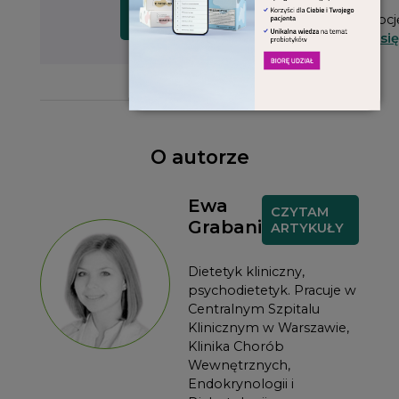
Masz już
CZYTAM
SPRAWDZAM
subskrypcj
WYDANIE
OFERTĘ
Zaloguj się
O autorze
Ewa
CZYTAM
Grabani
ARTYKUŁY
Dietetyk kliniczny,
psychodietetyk. Pracuje w
Centralnym Szpitalu
Klinicznym w Warszawie,
Klinika Chorób
Wewnętrznych,
Endokrynologii i