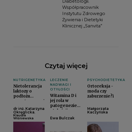
Diabetologii.
Współpracownik
Instytutu Zdrowego
Żywienia i Dietetyki
Klinicznej „Sanvita”
Czytaj więcej
NUTRIGENETYKA
LECZENIE
PSYCHODIETETYKA
NADWAGI I
Nietolerancja
Ortoreksja -
OTYŁOŚCI
laktozy o
moda czy
Witamina D i
podłożu
zaburzenie?i
jej rola w
genetycznym i
patogenezie
nie tylko.
dr inż. Katarzyna
Małgorzata
otyłościi
Nowe
Okręglicka
Kaczyńska
,
Klaudia
spojrzenie na
Ewa Bulczak
Wiśniewska
gen LCT
kodujący
laktazęi