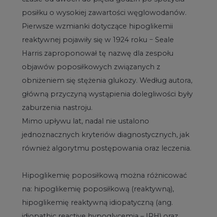
posiłku o wysokiej zawartości węglowodanów.
Pierwsze wzmianki dotyczące hipoglikemii
reaktywnej pojawiły się w 1924 roku − Seale
Harris zaproponował tę nazwę dla zespołu
objawów poposiłkowych związanych z
obniżeniem się stężenia glukozy. Według autora,
główną przyczyną wystąpienia dolegliwości były
zaburzenia nastroju.
Mimo upływu lat, nadal nie ustalono
jednoznacznych kryteriów diagnostycznych, jak
również algorytmu postępowania oraz leczenia.
Hipoglikemię poposiłkową można różnicować
na: hipoglikemię poposiłkową (reaktywną),
hipoglikemię reaktywną idiopatyczną (ang.
idiopathic reactive hypoglycemia – IRH) oraz