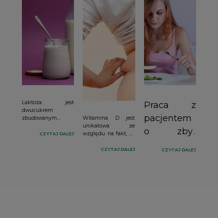
Laktoza jest
Praca z
dwucukrem
pacjentem
zbudowanym z
Witamina D jest
cząsteczek glukozy
unikatowa ze
o zbyt
i galaktozy
względu na fakt, że
CZYTAJ DALEJ
połączonych
jest syntetyzowana
restrykcyjnym
wiązaniem β-1,4-
w skórze człowieka
CZYTAJ DALEJ
CZYTAJ DALEJ
nastawieniu
glikozydowym. W
z prowitaminy D
formie naturalnej
podczas ekspozycji
do diety.
substancja ta
ciała na światło
występuje w mleku
słoneczne, a także
ssaków, dlatego też
dlatego, że
nazywana jest
wykazuje aktywne
cukrem mlecznym.
działanie − jak
Stanowi ona
hormon (działanie