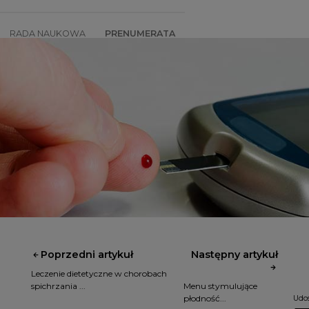
RADA NAUKOWA
PRENUMERATA
SZKOLENIA
SKLEP
Poprzedni artykuł
Następny artykuł
Leczenie dietetyczne w chorobach
spichrzania ...
Menu stymulujące
płodność...
Udos