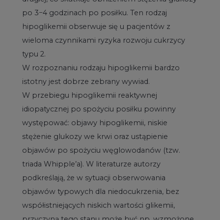
po 3−4 godzinach po posiłku. Ten rodzaj
hipoglikemii obserwuje się u pacjentów z
wieloma czynnikami ryzyka rozwoju cukrzycy
typu 2.
W rozpoznaniu rodzaju hipoglikemii bardzo
istotny jest dobrze zebrany wywiad.
W przebiegu hipoglikemii reaktywnej
idiopatycznej po spożyciu posiłku powinny
występować: objawy hipoglikemii, niskie
stężenie glukozy we krwi oraz ustąpienie
objawów po spożyciu węglowodanów (tzw.
triada Whipple’a). W literaturze autorzy
podkreślają, że w sytuacji obserwowania
objawów typowych dla niedocukrzenia, bez
współistniejących niskich wartości glikemii,
przyczyną tego stanu może być np. wzmożone