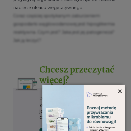
napięcie układu wegetatywnego.
Coraz częściej spotykanym zaburzeniem
gospodarki węglowodanowej jest hipoglikemia
reaktywna. Czym jest? Jaka jest jej patogeneza?
Jak ją leczyć?
Chcesz przeczytać
więcej?
×
Pełna treść artykułu, wraz z
załącznikami do pobrania, dostępna
jest dla prenumeratorów
czasopisma, po zalogowaniu się.