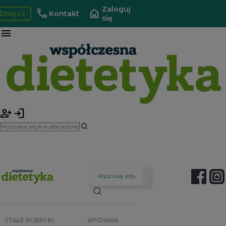
Zaloguj
call
home
Dołącz
Kontakt
się
menu
person_add
login
STAŁE RUBRYKI
WYDANIA