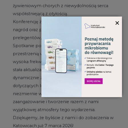
żywieniowym chorych z niewydolnością serca
współistniejącą z otyłością.
×
Konferencję zwieńczyło uroczyste rozdanie
nagród oraz podziękowania skierowane do
prelegentów, partnerów i patronów wydarzenia.
Spotkanie po raz kolejny stało się ważną
przestrzenią wymiany wiedzy i doświadczeń, a
wysoka frekwencja potwierdziła, jak istotna jest
stała aktualizacja informacji w obliczu
dynamicznie zmieniających się rekomendacji
dotyczących leczenia otyłości. Jesteśmy
niezmiernie wdzięczni za Waszą obecność,
zaangażowanie i tworzenie razem z nami
wyjątkowej atmosfery tego wydarzenia.
Dziękujemy, że byliście z nami i do zobaczenia w
Katowicach już 7 marca 2026!