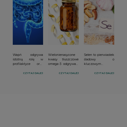
Wapń odgrywa
Wielonienasycone
Selen to pierwiastek
istotną rolę w
kwasy tłuszczowe
śladowy o
profilaktyce oraz
omega-3 odgrywają
kluczowym
przebiegu
kluczową rolę w
znaczeniu dla
klinicznym raka
funkcjonowaniu
prawidłowego
CZYTAJ DALEJ
CZYTAJ DALEJ
CZYTAJ DALEJ
1,2
organizmu
funkcjonowania
jelita grubego
.
człowieka –
organizmu,
Dowody
wspierają pracę
zwłaszcza pracy
epidemiologiczne
serca, mózgu i
tarczycy i układu
wskazują na istotny
układu
odpornościowego.
efekt ochronny
odpornościowego, a
Niedobór selenu,
wapnia z diety,
także pomagają w
często
szczególnie
regulacji stanów
współistniejący z
pochodzącego z
zapalnych. Ich
deficytem jodu,
produktów
biologiczne
może prowadzić do
3,4,5
mlecznych
.
właściwości,
poważnych
Skuteczność