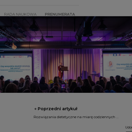
RADA NAUKOWA
PRENUMERATA
SZKOLENIA
SKLEP
Poprzedni artykuł
Rozwiązania dietetyczne na miarę codziennych ...
Udos