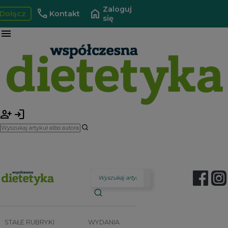
Zaloguj
call
home
Dołącz
Kontakt
się
menu
person_add
login
STAŁE RUBRYKI
WYDANIA