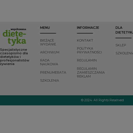
zróżnicowane źródła
zaburzeń, takich jak
suplementacji jest
oraz złożony proces
endemiczny
jednak zmienna i
produkcji
kretynizm
zależna od
suplementów budzą
śluzowaty czy
genotypu oraz
coraz większe
autoimmunologiczne
stężenia witaminy
zainteresowanie nie
choroby tarczycy.
6,7
D
.
MENU
INFORMACJE
DLA
tylko naukowców,
DIETETYK
ale i świadomych
konsumentów.
BIEŻĄCE
KONTAKT
WYDANIE
SKLEP
POLITYKA
Specjalistyczne
ARCHIWUM
PRYWATNOŚCI
czasopismo dla
SZKOLENI
dietetyków i
profesjonalistów
RADA
REGULAMIN
żywienia
NAUKOWA
REGULAMIN
PRENUMERATA
ZAMIESZCZANIA
REKLAM
SZKOLENIA
© 2024. All Rights Reserved