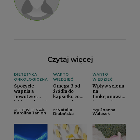
Czytaj więcej
DIETETYKA
WARTO
WARTO
ONKOLOGICZNA
WIEDZIEĆ
WIEDZIEĆ
Spożycie
Omega-3 od
Wpływ selenu
wapnia a
źródła do
na
nowotwór
kapsułki: co
funkcjonowanie
jelita grubegoi
naprawdę
tarczycyi
kryje się w
dr n. med i n. o zdr.
Natalia
Joanna
dr
mgr
suplementach
Karolina Janion
Drabińska
Walasek
omega-3?i