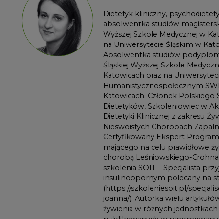
Dietetyk kliniczny, psychodietety
absolwentka studiów magisterski
Wyższej Szkole Medycznej w Ka
na Uniwersytecie Śląskim w Kat
Absolwentka studiów podyplo
Śląskiej Wyższej Szkole Medyczn
Katowicach oraz na Uniwersytec
Humanistycznospołecznym SW
Katowicach. Członek Polskiego 
Dietetyków, Szkoleniowiec w Ak
Dietetyki Klinicznej z zakresu Ży
Nieswoistych Chorobach Zapalny
Certyfikowany Ekspert Program
mającego na celu prawidłowe ży
chorobą Leśniowskiego-Crohna,
szkolenia SOIT – Specjalista prz
insulinoopornym polecany na st
(https://szkoleniesoit.pl/specjali
joanna/). Autorka wielu artykułó
żywienia w różnych jednostkac
publikowanych w renomowany