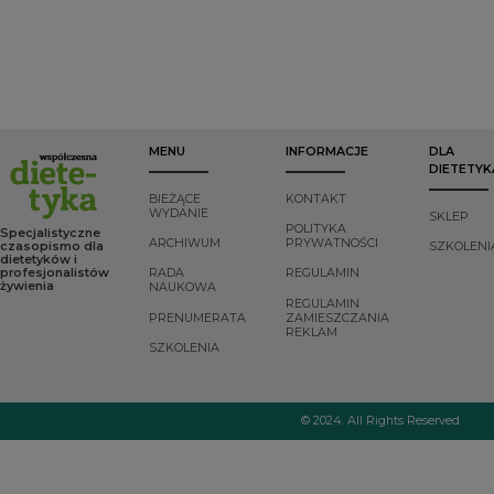
tym otyłości i
właściwości,
dolegliwości
cukrzycy typu 2.
zróżnicowane źródła
przypisuje się
Coraz większe
oraz złożony proces
odpowiednio
zainteresowanie
produkcji
zbilansowanej
budzą adaptogeny –
suplementów budzą
diecie o działaniu
naturalne
coraz większe
przeciwzapalnym
substancje roślinne,
zainteresowanie nie
które poprzez
tylko naukowców,
regulację osi
MENU
INFORMACJE
DLA
ale i świadomych
podwzgórze–
DIETETYK
konsumentów.
przysadka–
nadnercza oraz
BIEŻĄCE
KONTAKT
WYDANIE
działanie
SKLEP
POLITYKA
antyoksydacyjne
Specjalistyczne
ARCHIWUM
PRYWATNOŚCI
czasopismo dla
SZKOLENI
mogą wspierać
dietetyków i
organizm w
profesjonalistów
RADA
REGULAMIN
adaptacji do stresu i
żywienia
NAUKOWA
przywracaniu
REGULAMIN
PRENUMERATA
ZAMIESZCZANIA
homeostazy.
REKLAM
SZKOLENIA
© 2024. All Rights Reserved