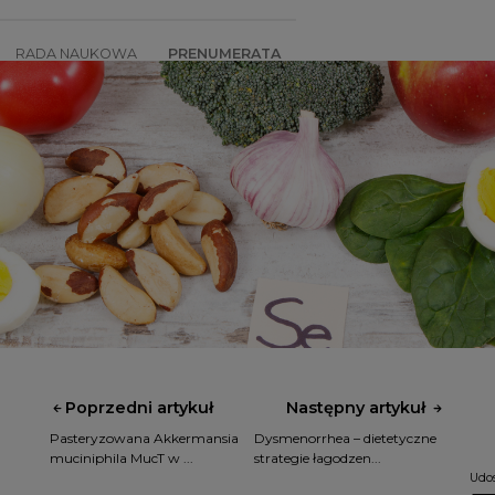
RADA NAUKOWA
PRENUMERATA
SZKOLENIA
SKLEP
Poprzedni artykuł
Następny artykuł
Pasteryzowana Akkermansia
Dysmenorrhea – dietetyczne
muciniphila MucT w ...
strategie łagodzen...
Udos