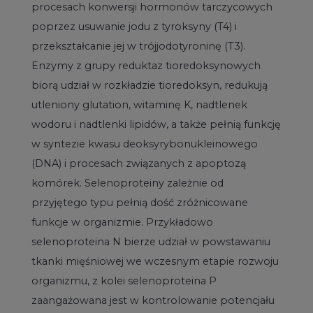
procesach konwersji hormonów tarczycowych
poprzez usuwanie jodu z tyroksyny (T4) i
przekształcanie jej w trójjodotyroninę (T3).
Enzymy z grupy reduktaz tioredoksynowych
biorą udział w rozkładzie tioredoksyn, redukują
utleniony glutation, witaminę K, nadtlenek
wodoru i nadtlenki lipidów, a także pełnią funkcję
w syntezie kwasu deoksyrybonukleinowego
(DNA) i procesach związanych z apoptozą
komórek. Selenoproteiny zależnie od
przyjętego typu pełnią dość zróżnicowane
funkcje w organizmie. Przykładowo
selenoproteina N bierze udział w powstawaniu
tkanki mięśniowej we wczesnym etapie rozwoju
organizmu, z kolei selenoproteina P
zaangażowana jest w kontrolowanie potencjału