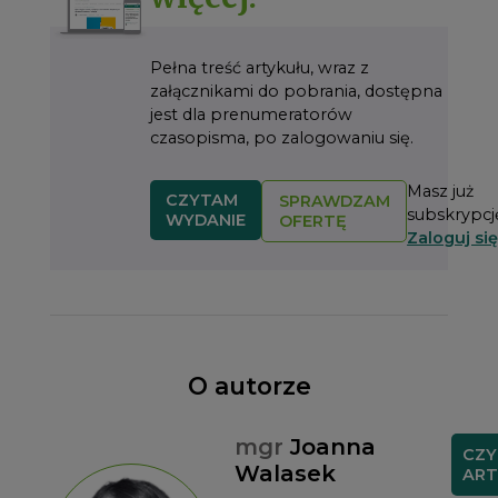
Pełna treść artykułu, wraz z
załącznikami do pobrania, dostępna
jest dla prenumeratorów
czasopisma, po zalogowaniu się.
Masz już
CZYTAM
SPRAWDZAM
subskrypcj
WYDANIE
OFERTĘ
Zaloguj się
O autorze
mgr
Joanna
CZ
Walasek
ART