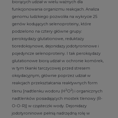
biorących udział w wielu ważnych dla
funkcjonowania organizmu reakcjach. Analiza
genomu ludzkiego pozwoliła na wykrycie 25
genów kodujących selenoproteiny, które
podzielono na cztery główne grupy:
peroksydazy glutationowe, reduktazy
tioredoksynowe, dejonidazy jodotyroninowe i
pojedyncze selenoproteiny. I tak peroksydazy
glutationowe biorą udział w ochronie komórek,
w tym tkanki tarczycowej przed stresem
oksydacyjnym, głównie poprzez udział w
reakcjach przekształcania reaktywnych form
2
2
tlenu [nadtlenku wodoru (H
O
) i organicznych
nadtlenków posiadających mostek tlenowy (R-
O-O-R)] w cząsteczki wody. Dejonidazy
jodotyroninowe pełnią nadrzędną rolę w