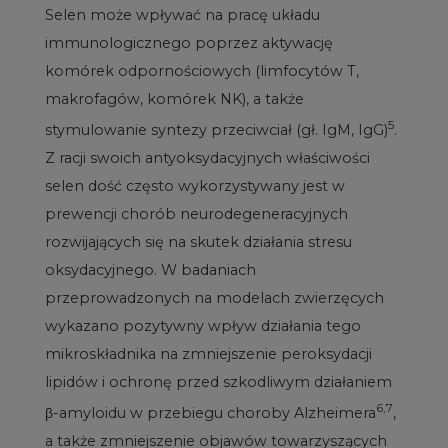
Selen może wpływać na pracę układu
immunologicznego poprzez aktywację
komórek odpornościowych (limfocytów T,
makrofagów, komórek NK), a także
5
stymulowanie syntezy przeciwciał (gł. IgM, IgG)
.
Z racji swoich antyoksydacyjnych właściwości
selen dość często wykorzystywany jest w
prewencji chorób neurodegeneracyjnych
rozwijających się na skutek działania stresu
oksydacyjnego. W badaniach
przeprowadzonych na modelach zwierzęcych
wykazano pozytywny wpływ działania tego
mikroskładnika na zmniejszenie peroksydacji
lipidów i ochronę przed szkodliwym działaniem
6,7
β-amyloidu w przebiegu choroby Alzheimera
,
a także zmniejszenie objawów towarzyszących