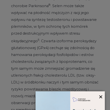
8
chorobie Parkinsona
. Selen może także
wpływać na płodność mężczyzn z racji jego
wpływu na syntezę testosteronu i powstawanie
plemników, w tym ochronę tych komórek
przed destrukcyjnym wpływem stresu
5
oksydacyjnego
. Czwarta izoforma peroksydazy
glutationowej (GPx4) cechuje się zdolnością do
hamowania peroksydacji fosfolipidów i estrów
cholesterolu związanych z lipoproteinami, co
tym samym może zmniejszać gromadzenie się
utlenionych frakcji cholesterolu LDL (tzw. oksy-
LDL) w śródbłonku naczyń i tym samym obniżać
ryzyko powstawania blaszki miażdżycowej i
×
rozwój miażdżycy naczyń. Jednakże wyniki
obserwacji przeprowadzonych w tym zakresie
są niejednoznaczne i potrzebne są dalsze