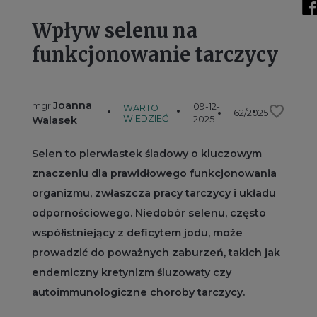
Wpływ selenu na
funkcjonowanie tarczycy
Joanna
mgr
09-12-
favorite
WARTO
62/2025
WIEDZIEĆ
Walasek
2025
Selen to pierwiastek śladowy o kluczowym
znaczeniu dla prawidłowego funkcjonowania
organizmu, zwłaszcza pracy tarczycy i układu
odpornościowego. Niedobór selenu, często
współistniejący z deficytem jodu, może
prowadzić do poważnych zaburzeń, takich jak
endemiczny kretynizm śluzowaty czy
autoimmunologiczne choroby tarczycy.