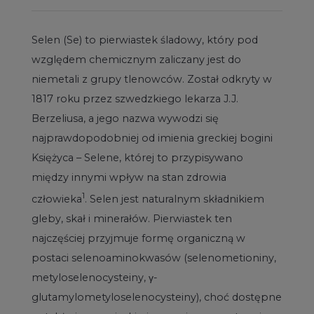
Selen (Se) to pierwiastek śladowy, który pod
względem chemicznym zaliczany jest do
niemetali z grupy tlenowców. Został odkryty w
1817 roku przez szwedzkiego lekarza J.J.
Berzeliusa, a jego nazwa wywodzi się
najprawdopodobniej od imienia greckiej bogini
Księżyca – Selene, której to przypisywano
między innymi wpływ na stan zdrowia
1
człowieka
. Selen jest naturalnym składnikiem
gleby, skał i minerałów. Pierwiastek ten
najczęściej przyjmuje formę organiczną w
postaci selenoaminokwasów (selenometioniny,
metyloselenocysteiny, γ-
glutamylometyloselenocysteiny), choć dostępne