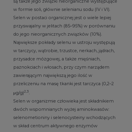
są także jego związki nieorganiczne występujące
w formie soli, głównie selenianu sodu (IV i VI).
Selen w postaci organicznej jest o wiele lepiej
przyswajalny w jelitach (85–95%) w porównaniu
do jego nieorganicznych związków (10%).
Największe pokłady selenu w ustroju występują
w tarczycy, wątrobie, trzustce, nerkach, jądrach,
przysadce mózgowej, a także mięśniach,
paznokciach i włosach, przy czym narządem
zawierającym największą jego ilość w
przeliczeniu na masę tkanki jest tarczyca (0,2–2
2,3
μg/g)
.
Selen w organizmie człowieka jest składnikiem
dwóch wspomnianych wyżej aminokwasów:
selenometioniny i selenocysteiny wchodzących
w skład centrum aktywnego enzymów