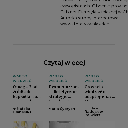
czasopismach. Obecnie prowadz
Gabinet Dietetyki Klinicznej w C
Autorka strony internetowej:
www.dietetykwalasek.pl
Czytaj więcej
WARTO
WARTO
WARTO
WIEDZIEĆ
WIEDZIEĆ
WIEDZIEĆ
Omega-3 od
Dysmenorrhea
Co warto
źródła do
– dietetyczne
wiedzieć o
kapsułki: co
strategie
adaptogenach?
naprawdę
łagodzenia
Modne
kryje się w
bólu
fitoterapeutyki
Natalia
Maria Cyprych
dr n. farm.
dr
suplementach
miesiączkowegoi
w świetle
Radosław
Drabińska
Balwierz
omega-3?i
dowodów
naukowychi