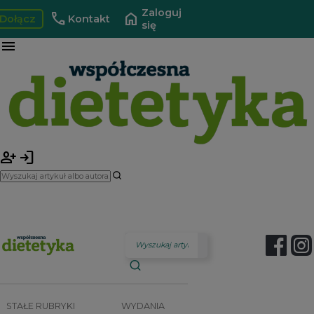
Zaloguj
call
home
Dołącz
Kontakt
się
menu
person_add
login
STAŁE RUBRYKI
WYDANIA