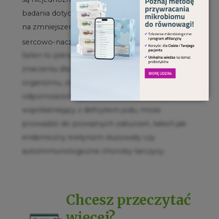
badania dotyczące wpływu suplementacji selenu
na zmniejszenie ryzyka rozwoju chorób
5
sercowo-naczyniowych
.
Selen to pierwiastek śladowy o kluczowym
znaczeniu dla prawidłowego funkcjonowania
organizmu, zwłaszcza pracy tarczycy i układu
odpornościowego. Niedobór selenu, często
współistniejący z deficytem jodu, może
prowadzić do poważnych zaburzeń, takich jak
endemiczny kretynizm śluzowaty czy
autoimmunologiczne choroby tarczycy.
Chcesz przeczytać
więcej?