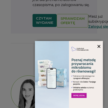
czasopisma, po zalogowaniu się.
Masz już
CZYTAM
SPRAWDZAM
subskrypcj
WYDANIE
OFERTĘ
Zaloguj się
×
O autorze
mgr
CZYTAM
Paulina
ARTYKUŁY
Chrzan
Absolwentka kierunku
Dietetyka na
Uniwersytecie