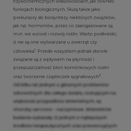
fizykochemicznych właściwościach, jak również
funkcjach biologicznych. Służą także jako
prekursory do biosyntezy niektórych związków,
jak np. hormonów, przez co zaangażowane są
m.in. we wzrost i rozwój roślin. Warto podkreślić,
iż nie są one wytwarzane u zwierząt czy
1
człowieka
. Przede wszystkim jednak sterole
związane są z wpływem na płynność i
przepuszczalność błon komórkowych roślin
2
oraz tworzenie cząsteczek sygnałowych
.
Od kilku lat jednym z głównych problemów
zdrowotnych dla całego świata, rzutującym na
większość przypadków śmiertelnych, są
choroby sercowo- -naczyniowe. Wieloletnie
badania wykazały, iż jednym z najlepszych
środków terapeutycznych oraz prewencyjnych