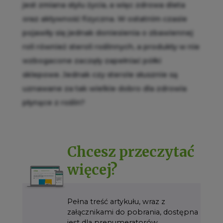
jest zmiana stylu życia, a więc zdrowa dieta
oraz aktywność fizyczna. W ostatnim czasie
pojawiły się jednak doniesienia o zbawiennej
roli również steroli roślinnych, a produkty w nie
wzbogacone zaczęły zapełniać półki
sklepowe. Jednak czy sterole słusznie są
uznawane za tak wielkie dobro dla zdrowia
płynące z roślin?
Chcesz przeczytać
więcej?
Pełna treść artykułu, wraz z
załącznikami do pobrania, dostępna
jest dla prenumeratorów