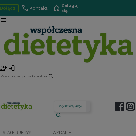
Zaloguj
call
home
Dołącz
Kontakt
się
menu
person_add
login
STAŁE RUBRYKI
WYDANIA