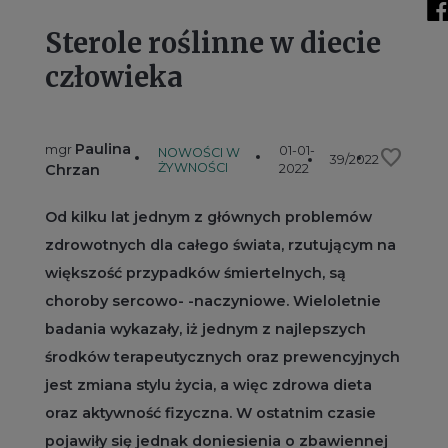
Sterole roślinne w diecie
człowieka
Paulina
mgr
01-01-
favorite
NOWOŚCI W
39/2022
ŻYWNOŚCI
Chrzan
2022
Od kilku lat jednym z głównych problemów
zdrowotnych dla całego świata, rzutującym na
większość przypadków śmiertelnych, są
choroby sercowo- -naczyniowe. Wieloletnie
badania wykazały, iż jednym z najlepszych
środków terapeutycznych oraz prewencyjnych
jest zmiana stylu życia, a więc zdrowa dieta
oraz aktywność fizyczna. W ostatnim czasie
pojawiły się jednak doniesienia o zbawiennej