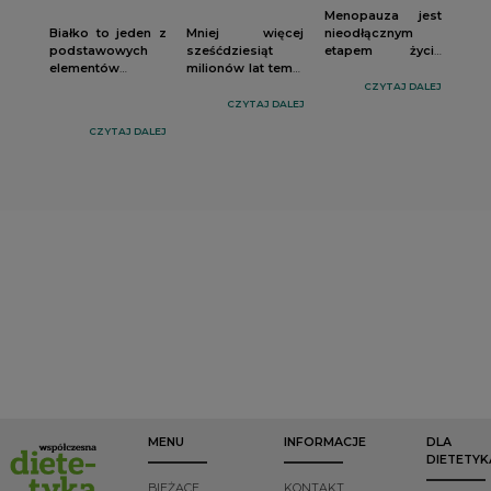
Menopauza jest
Białko to jeden z
Mniej więcej
nieodłącznym
podstawowych
sześćdziesiąt
etapem życia
elementów
milionów lat temu,
każdej kobiety.
budulcowych
na początku
Wiąże się ona z
CZYTAJ DALEJ
naszego
trzeciorzędu,
zachodzeniem
CZYTAJ DALEJ
organizmu.
pewne żyjące na
wielu zmian w
CZYTAJ DALEJ
Potrzebne jest
drzewach
organizmie.
między innymi do
stworzenie
Znaczna część
prawidłowego
spostrzegło, że
kobiet ma obawy
wzrostu, rozwoju,
przyjemniej mu
przed
regeneracji oraz
będzie jeść, jeśli
dolegliwościami,
obrony przed
posłuży się
które mogą
patogenami.
czubkami
towarzyszyć temu
Funkcje białek są
kończyn górnych,
okresowi.
tak obszerne, że
żeby schwycić i
Odpowiednie
cały artykuł
podnieść do ust
przygotowanie,
mógłby być im
to, co wygląda na
zarówno poprzez
poświęcony,
nadające się do
prawidłową dietę,
jednak teraz
1
jak i aktywność
zjedzenia
.
skupimy się tylko
fizyczną, może w
na jego źródłach,
znaczy sposób
a dokładniej na
wpłynąć na
jego nowych
przebieg
źródłach, które
menopauzy.
MENU
INFORMACJE
DLA
często określane
DIETETYK
są mianem
BIEŻĄCE
KONTAKT
alternatywnych.