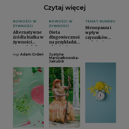
Czytaj więcej
NOWOŚCI W
NOWOŚCI W
TEMAT NUMERU
ŻYWNOŚCI
ŻYWNOŚCI
Menopauza i
Alternatywne
Dieta
wpływ
źródła białka w
długowieczności
czynników
żywności
na przykładzie
stylu życia na
przyszłościi
plemienia
jej przebiegi
Tsimanei
Adam Grdeń
Justyna
mgr
Marszałkowska-
Jakubik