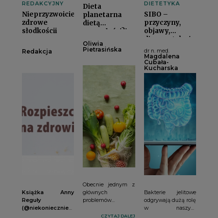
REDAKCYJNY
DIETETYKA
Dieta
Nieprzyzwoicie
SIBO –
planetarna
zdrowe
przyczyny,
dietą
słodkościi
objawy,
przyszłości?i
diagnostyka i
Oliwia
postępowanie
Pietrasińska
Redakcja
dr n. med.
dietetycznei
Magdalena
Cubała-
Kucharska
Obecnie jednym z
Książka Anny
głównych
Bakterie jelitowe
Reguły
problemów
odgrywają dużą rolę
(@niekoniecznie_dietetycznie)
współczesnego
w naszym
oraz Kingi Syposz
świata są zmiany
organizmie. Można
CZYTAJ DALEJ