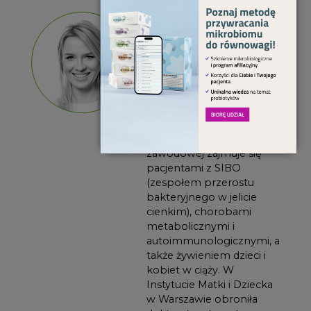
dr n.
CZYTAM
med.
ARTYKUŁY
Justyna
Jessa
Dietetyk kliniczny w
klinice Una Medica –
Centrum Medycyny
Funkcjonalnej i Stylu Życia.
W swojej praktyce
zawodowej zajmuje się
pacjentami z SIBO
(zespołem przerostu
bakteryjnego w jelicie
cienkim), chorobami
metabolicznymi i
autoimmunologicznymi, a
także żywieniem dzieci i
kobiet w ciąży. W
Instytucie Matki i Dziecka
w Warszawie obroniła