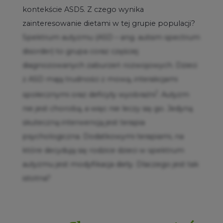
kontekście ASD5. Z czego wynika
zainteresowanie dietami w tej grupie populacji?
Spektrum autyzmu (ASD – ang. autism spectrum
disorder) to grupa coraz częściej
diagnozowanych zaburzeń rozwojowych. Dzieci
z ASD mają trudności z mową, interakcjami
1
społecznymi oraz deficyty wyobraźni
. Autyzm
nie jest chorobą, a więc nie leczy się go. Jedyną
skuteczną interwencją jest terapia
psychologiczna. Dodatkowymi terapiami, na
które decydują się rodzice dzieci w spektrum
autyzmu jest modyfikacja diety. Dlaczego jest tak
istotna?