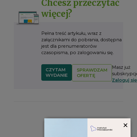
Chcesz przeczytać
więcej?
Pełna treść artykułu, wraz z
załącznikami do pobrania, dostępna
jest dla prenumeratorów
czasopisma, po zalogowaniu się.
Masz już
CZYTAM
SPRAWDZAM
subskrypcj
WYDANIE
OFERTĘ
Zaloguj się
O autorze
×