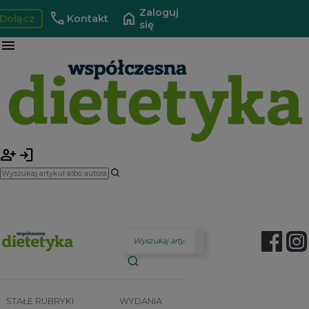
Zaloguj
call
home
Dołącz
Kontakt
się
menu
person_add
login
STAŁE RUBRYKI
WYDANIA