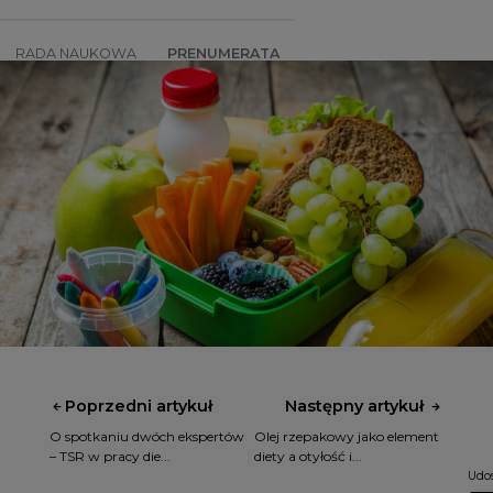
RADA NAUKOWA
PRENUMERATA
SZKOLENIA
SKLEP
Poprzedni artykuł
Następny artykuł
O spotkaniu dwóch ekspertów
Olej rzepakowy jako element
– TSR w pracy die...
diety a otyłość i...
Udos