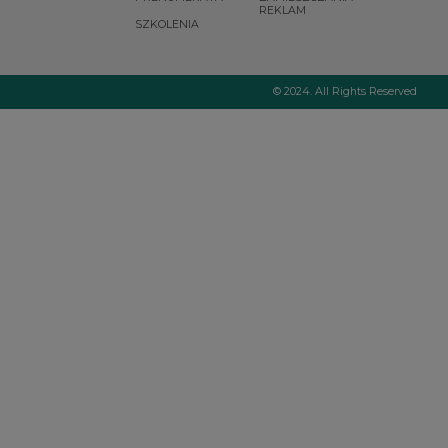
REKLAM
bakteryjnego w
SZKOLENIA
jelicie cienkim, czyli
SIBO (ang.
Small
Intestinal Bacterial
1
Overgrowth
)
.
© 2024. All Rights Reserved