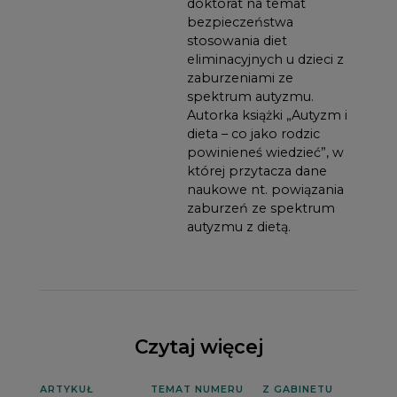
doktorat na temat
bezpieczeństwa
stosowania diet
eliminacyjnych u dzieci z
zaburzeniami ze
spektrum autyzmu.
Autorka książki „Autyzm i
dieta – co jako rodzic
powinieneś wiedzieć”, w
której przytacza dane
naukowe nt. powiązania
zaburzeń ze spektrum
autyzmu z dietą.
Czytaj więcej
ARTYKUŁ
TEMAT NUMERU
Z GABINETU