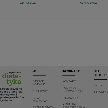
to smakowita
klimatyczne. W
nawet powiedzieć,
CZYTAJ DALEJ
CZYTAJ DALEJ
propozycja dla
związku z tym
że wpływają na
wszystkich
coraz więcej osób
większość funkcji
miłośników
zadaje sobie pytanie
organizmu. Jelita są
słodyczy, nie tylko
– czy codzienne
uznawane za nasz
dla tych, którzy
wybory żywieniowe
drugi mózg,
szukają
mają znaczenie i
ponieważ bakterie
przepisów w
mogą wspomóc
jelitowe mogą
wersji fit. Autorki
ochronę naszej
produkować
pokazują bowiem,
planety? Odpowiedź
neuroprzekaźniki i
że zdrowsze
jest jedna i
wpływać na układ
ciasta i desery nie
oczywista – tak!
nerwowy. Brak
muszą, a wręcz
Ograniczenie
równowagi w
nie powinny
konsumpcji
jelitach może
kojarzyć się nam z
produktów
prowadzić do takich
wyrzeczeniami i
odzwierzęcych na
objawów, jak:
rezygnacją z
rzecz roślinnych
zaburzenia
dobrego smaku
może być bardzo
odporności,
MENU
INFORMACJE
DLA
oraz prawdziwej
korzystne dla
zmęczenie, zmiany
DIETETYK
przyjemności.
środowiska i
hormonalne czy
jednocześnie
nawet problemy z
BIEŻĄCE
KONTAKT
minimalizować
pamięcią i
WYDANIE
SKLEP
niekorzystne
koncentracją. Taki
POLITYKA
Specjalistyczne
ARCHIWUM
PRYWATNOŚCI
zmiany
brak równowagi
czasopismo dla
SZKOLENI
dietetyków i
klimatyczne.
bardzo często
profesjonalistów
RADA
REGULAMIN
spowodowany jest
żywienia
NAUKOWA
przez zespół
REGULAMIN
przerostu
PRENUMERATA
ZAMIESZCZANIA