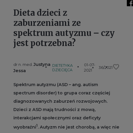
Dieta dzieci z
zaburzeniami ze
spektrum autyzmu – czy
jest potrzebna?
Justyna
dr n. med.
01-07-
favorite
DIETETYKA
36/2021
DZIECIĘCA
Jessa
2021
Spektrum autyzmu (ASD – ang. autism
spectrum disorder) to grupa coraz częściej
diagnozowanych zaburzeń rozwojowych.
Dzieci z ASD mają trudności z mową,
interakcjami społecznymi oraz deficyty
1
wyobraźni
. Autyzm nie jest chorobą, a więc nie