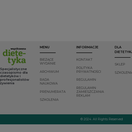
przez człowieka,
oprócz korzyści
zdrowotnych, może
pomóc w
zapobieganiu
niszczenia
środowiska i
cierpienia zwierząt,
a nawet w
łagodzeniu zmian
MENU
INFORMACJE
DLA
klimatycznych na
DIETETYK
Ziemi. Jedną z opcji
rozwiązania tych
BIEŻĄCE
KONTAKT
problemów jest
WYDANIE
SKLEP
1
POLITYKA
fleksitarianizm
.
Specjalistyczne
ARCHIWUM
PRYWATNOŚCI
czasopismo dla
SZKOLENI
Czym więc jest i na
dietetyków i
czym polega?
profesjonalistów
RADA
REGULAMIN
żywienia
NAUKOWA
REGULAMIN
PRENUMERATA
ZAMIESZCZANIA
REKLAM
SZKOLENIA
© 2024. All Rights Reserved