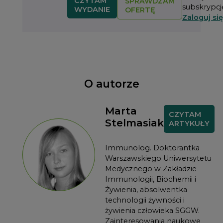
CZYTAM
SPRAWDZAM
subskrypcj
WYDANIE
OFERTĘ
Zaloguj się
O autorze
Marta
CZYTAM
Stelmasiak
ARTYKUŁY
Immunolog. Doktorantka
Warszawskiego Uniwersytetu
Medycznego w Zakładzie
Immunologii, Biochemii i
Żywienia, absolwentka
technologii żywności i
żywienia człowieka SGGW.
Zainteresowania naukowe