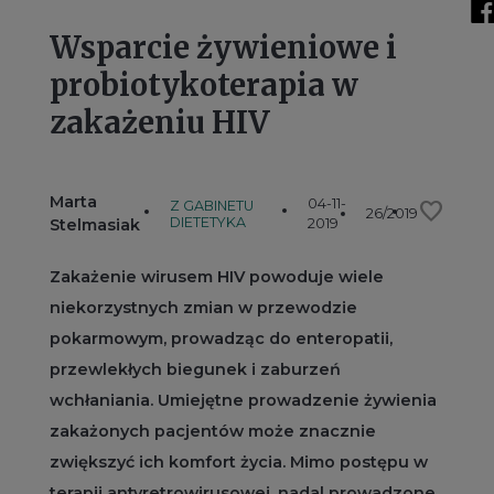
Wsparcie żywieniowe i
probiotykoterapia w
zakażeniu HIV
Marta
04-11-
favorite
Z GABINETU
26/2019
DIETETYKA
Stelmasiak
2019
Zakażenie wirusem HIV powoduje wiele
niekorzystnych zmian w przewodzie
pokarmowym, prowadząc do enteropatii,
przewlekłych biegunek i zaburzeń
wchłaniania. Umiejętne prowadzenie żywienia
zakażonych pacjentów może znacznie
zwiększyć ich komfort życia. Mimo postępu w
terapii antyretrowirusowej, nadal prowadzone