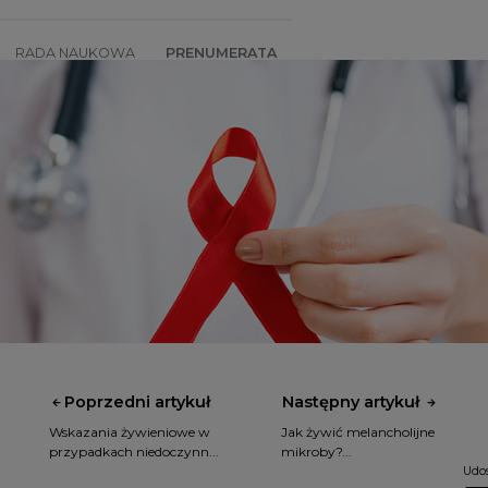
RADA NAUKOWA
PRENUMERATA
SZKOLENIA
SKLEP
Poprzedni artykuł
Następny artykuł
Wskazania żywieniowe w
Jak żywić melancholijne
przypadkach niedoczynn...
mikroby?...
Udos