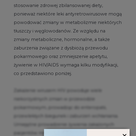
stosowanie zdrowej zbilansowanej diety,
ponieważ niektóre leki antyretrowirusowe mogą
powodować zmiany w metabolizmie niektórych
tłuszczy i węglowodanów. Ze względu na
zmiany metaboliczne, hormonalne, a także
zaburzenia związane z dysbiozą przewodu
pokarmowego oraz zmniejszenie apetytu,
żywienie w HIV/AIDS wymaga kilku modyfikacji,
co przedstawiono poniżej.
Zakażenie wirusem HIV powoduje wiele
niekorzystnych zmian w przewodzie
pokarmowym, prowadząc do enteropatii,
przewlekłych biegunek i zaburzeń wchłaniania.
Umiejętne prowadzenie żywienia zakażonych
×
pacjentów może znacznie zwiększyć ich