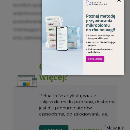
komfort życia. Mimo postępu w terapii
antyretrowirusowej, nadal prowadzone są
poszukiwania nowych metod leczenia.
Interesujące i obiecujące wyniki badań uzyskano
przy zastosowaniu suplementacji probiotykami.
Chcesz przeczytać
więcej?
Pełna treść artykułu, wraz z
załącznikami do pobrania, dostępna
jest dla prenumeratorów
czasopisma, po zalogowaniu się.
Masz już