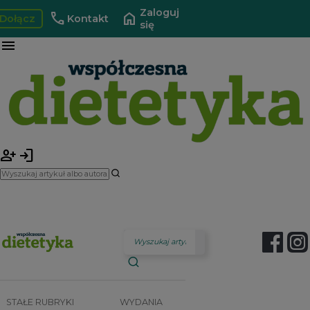
Zaloguj
call
home
Dołącz
Kontakt
się
menu
person_add
login
STAŁE RUBRYKI
WYDANIA