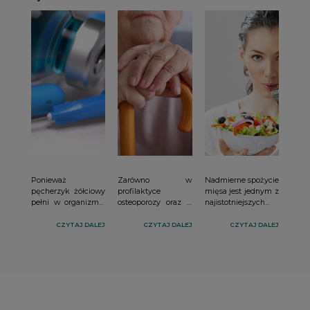
Ponieważ
Zarówno w
Nadmierne spożycie
pęcherzyk żółciowy
profilaktyce
mięsa jest jednym z
pełni w organizmie
osteoporozy oraz u
najistotniejszych
istotną funkcję, jego
pacjentów ze
problemów
resekcja niesie za
zdiagnozowaną
społecznych i
CZYTAJ DALEJ
CZYTAJ DALEJ
CZYTAJ DALEJ
sobą konieczność
chorobą kluczową
środowiskowych, z
wdrożenia
rolę odgrywa
którymi mamy do
odpowiedniej terapii
właściwy styl życia,
czynienia we
dietetycznej.
w tym dieta oraz
współczesnym
aktywność fizyczna.
świecie.
Ograniczenie
konsumpcji mięsa