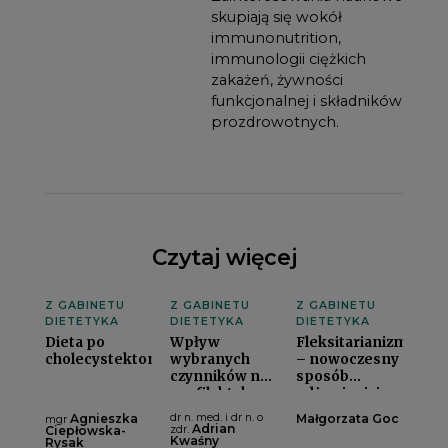
skupiają się wokół
immunonutrition,
immunologii ciężkich
zakażeń, żywności
funkcjonalnej i składników
prozdrowotnych.
Czytaj więcej
Z GABINETU
Z GABINETU
Z GABINETU
DIETETYKA
DIETETYKA
DIETETYKA
Dieta po
Wpływ
Fleksitarianizm
cholecystektomiii
wybranych
– nowoczesny
czynników na
sposób
profilaktykę
odżywianiai
osteoporozyi
Agnieszka
dr n. med. i dr n. o
Małgorzata Goc
mgr
Adrian
Ciepłowska-
zdr.
Kwaśny
Rysak