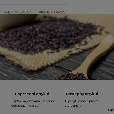
RADA NAUKOWA
PRENUMERATA
SZKOLENIA
SKLEP
Poprzedni artykuł
Następny artykuł
Soplówka jeżowata (Hericium
Hiperglikemia a proces
erinaceus) – gatu...
starzenia...
Udos