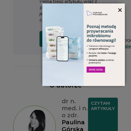
Pełna treść artykułu, wraz z
×
załącznikami do pobrania, dostępna
jest dla prenumeratorów
czasopisma, po zalogowaniu się.
Masz już
CZYTAM
SPRAWDZAM
subskrypcj
WYDANIE
OFERTĘ
Zaloguj się
O autorze
dr n.
CZYTAM
med. i n.
ARTYKUŁY
o zdr.
Paulina
Górska