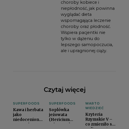
choroby kobiece i
niepłodność, jak powinna
wyglądać dieta
wspomagająca leczenie
choroby oraz płodność.
Wspiera pacjentki nie
tylko w dążeniu do
lepszego samopoczucia,
ale i upragnionej ciąży.
Czytaj więcej
SUPERFOODS
SUPERFOODS
WARTO
WIEDZIEĆ
Kawa i herbata
Soplówka
Kryteria
jako
jeżowata
Rzymskie V –
niedocenione
(Hericium
co zmieniło się
wsparcie
erinaceus) –