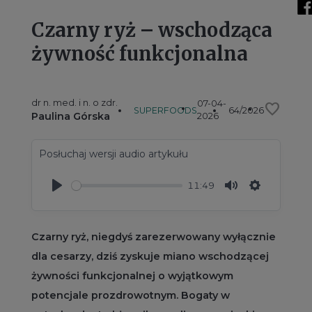
Czarny ryż – wschodząca
żywność funkcjonalna
dr n. med. i n. o zdr.
07-04-
favorite
SUPERFOODS
64/2026
Paulina Górska
2026
Posłuchaj wersji audio artykułu
11:49
Play
Mute
Settings
Czarny ryż, niegdyś zarezerwowany wyłącznie
dla cesarzy, dziś zyskuje miano wschodzącej
żywności funkcjonalnej o wyjątkowym
potencjale prozdrowotnym. Bogaty w