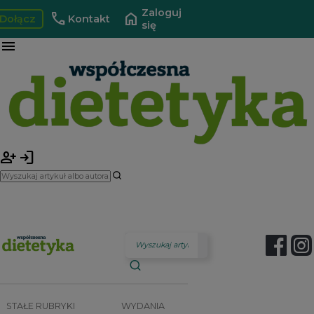
Zaloguj
call
home
Dołącz
Kontakt
się
menu
person_add
login
STAŁE RUBRYKI
WYDANIA