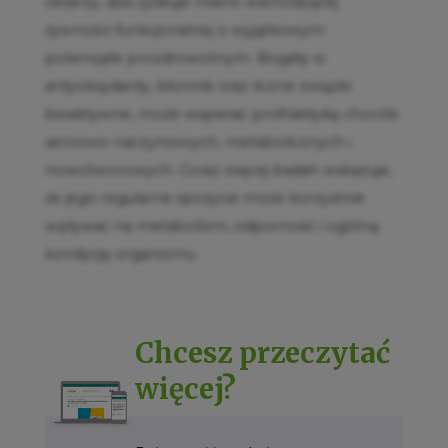
cesarzy, dziś zyskuje miano wschodzącej
żywności funkcjonalnej o wyjątkowym
potencjale prozdrowotnym. Bogaty w
antyoksydanty, błonnik oraz liczne związki
bioaktywne, może wspierać profilaktykę chorób
sercowo-naczyniowych, metabolicznych i
nowotworowych. Coraz więcej badań wskazuje,
że jego regularne spożycie może korzystnie
wpływać na metabolizm, odporność i ogólną
kondycję organizmu.
Chcesz przeczytać
więcej?