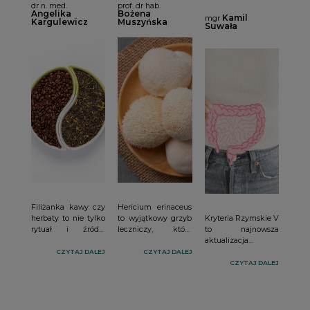
w diagnostyce
układu
gatunek nie
dr n. med.
prof. dr hab.
zaburzeń
nerwowegoi
tylko o
Angelika
Bożena
Kamil
mgr
Kargulewicz
Muszyńska
jelitowychi
właściwościach
Suwała
neuroprotekcyjnychi
Filiżanka kawy czy
Hericium erinaceus
herbaty to nie tylko
to wyjątkowy grzyb
Kryteria Rzymskie V
rytuał i źródło
leczniczy, który
to najnowsza
energii, ale także
łączy walory
aktualizacja
potencjalne
kulinarne z
jednego z
CZYTAJ DALEJ
CZYTAJ DALEJ
wsparcie dla
obiecującym
najważniejszych
CZYTAJ DALEJ
zdrowia mózgu.
potencjałem
narzędzi
Coraz więcej badań
neuroprotekcyjnym
diagnostycznych w
wskazuje, że
i neurotroficznym,
gastroenterologii,
zawarte w tych
potwierdzanym w
wprowadzająca