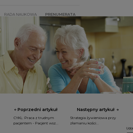
RADA NAUKOWA
PRENUMERATA
SZKOLENIA
SKLEP
Poprzedni artykuł
Następny artykuł
CYKL: Praca z trudnym
Strategia żywieniowa przy
pacjentem - Pacjent wsz...
złamaniu kości...
Udos