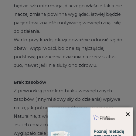
będzie szła informacja, dlaczego właśnie tak a nie
inaczej zmiana powinna wyglądać, łatwiej będzie
pacjentowi znaleźć motywację wewnętrzną i siłę
do działania.
Warto przy każdej okazji poważnie odnosić się do
obaw i wątpliwości, bo one są najczęściej
podstawą porzucenia działania na rzecz status
quo, nawet jeśli nie służy ono zdrowiu.
Brak zasobów
Z pewnością problem braku wewnętrznych
zasobów (innymi słowy siły do działania) wpływa
na to, jak potoczy się współpraca z seniorem.
×
Naturalnie, z wiekiem zasoby zużywają się, a więc
jest ich coraz mniej. W dużej mierze to, jak
wyglądało całe życie pacjenta, wiele powie nam