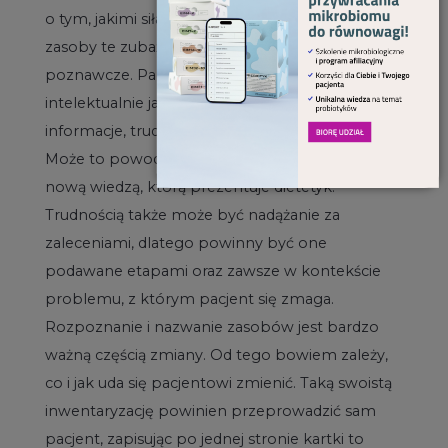
o tym, jakimi siłami dysponuje. Z pewnością
zasoby te zubażane są także przez deficyty
poznawcze. Pacjent widzi, że nie jest tak sprawny
intelektualnie jak kiedyś, że wolniej przetwarza
informacje, trudniej zaakceptować mu zmiany.
Może to powodować dyskomfort w zetknięciu z
nową wiedzą, którą prezentuje dietetyk.
Trudnością także może być nadążanie za
zaleceniami, dlatego powinny być one
podawane etapami oraz zawsze w kontekście
problemu, z którym pacjent się zmaga.
Rozpoznanie i nazwanie zasobów jest bardzo
ważną częścią zmiany. Od tego bowiem zależy,
co i jak uda się pacjentowi zmienić. Taką swoistą
inwentaryzację powinien przeprowadzić sam
pacjent, zapisując po jednej stronie kartki to