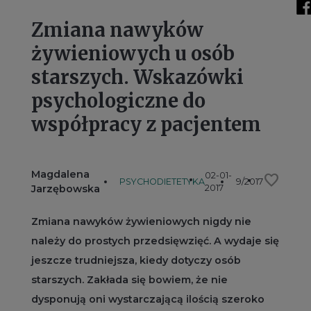
Zmiana nawyków
żywieniowych u osób
starszych. Wskazówki
psychologiczne do
współpracy z pacjentem
Magdalena
02-01-
favorite
PSYCHODIETETYKA
9/2017
Jarzębowska
2017
Zmiana nawyków żywieniowych nigdy nie
należy do prostych przedsięwzięć. A wydaje się
jeszcze trudniejsza, kiedy dotyczy osób
starszych. Zakłada się bowiem, że nie
dysponują oni wystarczającą ilością szeroko