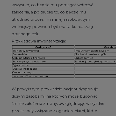
wszystko, co będzie mu pomagać wdrożyć
zalecenia, a po drugiej to, co będzie mu
utrudniać proces. Im mniej zasobów, tym
wolniejszy powinien być marsz ku realizacji
obranego celu.
Przykładowa inwentaryzacja:
Co daje siłę?
Co zabier
Brak pracy zawodowej
Poczucie zmęczenia życiem
Dorosłe dzieci
Niechęć do zmian w ogóle
Stabilna sytuacja finansowa
Słabsza pamięć
Brak większych problemów
Tendencja do szybkiego irytowania
Żyjący partner
Dużo wolnego czasu
Grono znajomych
Przyjemność w spacerowaniu
W powyższym przykładzie pacjent dysponuje
dużymi zasobami, na których może budować
śmiałe założenia zmiany, uwzględniając wszystkie
przeszkody związane z ograniczeniami, które