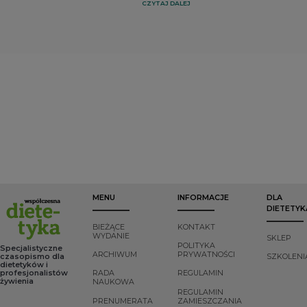
Poniżej omówiono
w organizmie,
występowaniem
CZYTAJ DALEJ
wskazówki
przekraczające jego
uogólnionego bólu
dotyczące
fizjologiczne
mięśni
prowadzenia
potrzeby i
szkieletowych w
rozmowy z
możliwości
połączeniu z
pacjentem
adaptacyjne,
tkliwością uciskową
wszystkowiedzącym
mogące prowadzić
dotykanego miejsca
w oparciu o zasady
do niekorzystnych
na ciele pacjenta.
dialogu
skutków dla
Obszary te są
motywującego
zdrowia. Za otyłość
określane przez
(DM).
uważa się stan, w
lekarzy i
którym tkanka
fizjoterapeutów jako
tłuszczowa stanowi
tzw. „punkty tkliwe”.
więcej niż 20%
Dodatkowo
całkowitej masy
obserwuje się
ciała u mężczyzn
również szereg
oraz 25% u kobiet.
dolegliwości
współtowarzyszących.
MENU
INFORMACJE
DLA
DIETETYK
BIEŻĄCE
KONTAKT
WYDANIE
SKLEP
POLITYKA
Specjalistyczne
ARCHIWUM
PRYWATNOŚCI
czasopismo dla
SZKOLENI
dietetyków i
profesjonalistów
RADA
REGULAMIN
żywienia
NAUKOWA
REGULAMIN
PRENUMERATA
ZAMIESZCZANIA