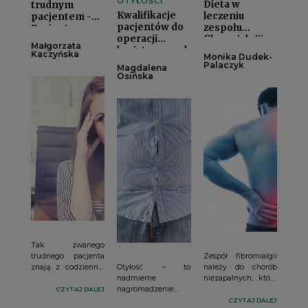
OTYŁOŚCI
Dieta w
trudnym
Kwalifikacje
leczeniu
pacjentem -
pacjentów do
zespołu
Pacjent
operacji
fibromialgiii
wszystkowiedzącyi
Małgorzata
bariatrycznych.
Kaczyńska
Monika Dudek-
Postępowanie
Palaczyk
Magdalena
przed- i
Osińska
pooperacyjnei
Tak zwanego
trudnego pacjenta
Zespół fibromialgii
znają z codziennej
Otyłość − to
należy do chorób
praktyki specjaliści
nadmierne
niezapalnych, które
wielu obszarów
nagromadzenie
charakteryzują się
CZYTAJ DALEJ
pomocowych.
tkanki tłuszczowej
przede wszystkim,
CZYTAJ DALEJ