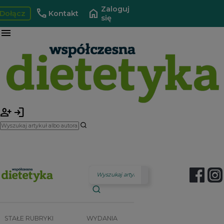
Zaloguj
call
home
Dołącz
Kontakt
się
menu
person_add
login
STAŁE RUBRYKI
WYDANIA