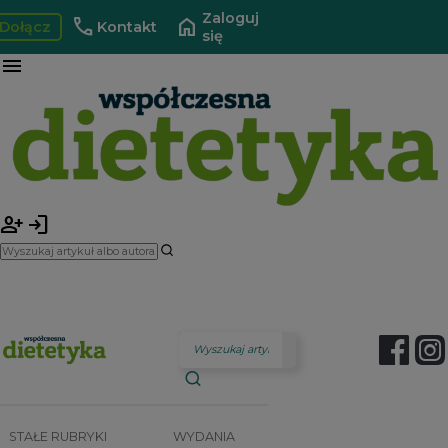
Zaloguj
call
home
Dołącz
Kontakt
się
menu
person_add
login
STAŁE RUBRYKI
WYDANIA