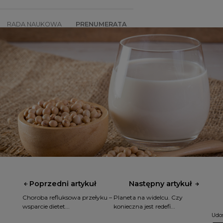
RADA NAUKOWA
PRENUMERATA
SZKOLENIA
SKLEP
Poprzedni artykuł
Następny artykuł
Choroba refluksowa przełyku –
Planeta na widelcu. Czy
wsparcie dietet...
konieczna jest redefi...
Udos