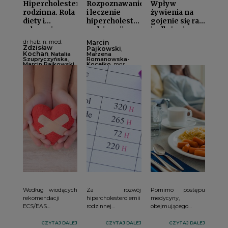
Hipercholesterolemia
Rozpoznawanie
Wpływ
rodzinna. Rola
i leczenie
żywienia na
diety i
hipercholesterolemii
gojenie się ran
zalecenia
rodzinneji
i odleżyni
żywieniowei
dr hab. n. med.
Marcin
Zdzisław
Pajkowski
,
Kochan
,
Natalia
Marzena
Szupryczyńska
,
Romanowska-
Marcin Pajkowski
,
Kocejko
, mgr
Marzena
Aleksandra
Romanowska-
Michalska-
Kocejko
, mgr
Grzonkowska
, dr
Aleksandra
n. med., MBA
Michalska-
Krzysztof Chlebus
Grzonkowska
, dr
n. med., MBA
Krzysztof Chlebus
Według wiodących
Za rozwój
Pomimo postępu
rekomendacji
hipercholesterolemii
medycyny,
ECS/EAS
rodzinnej
obejmującego
(najnowsze zostały
odpowiedzialna jest
również
opublikowane 31
mutacja jednego z
innowacyjne
CZYTAJ DALEJ
CZYTAJ DALEJ
CZYTAJ DALEJ