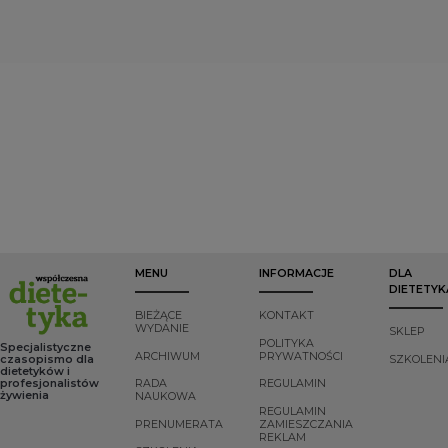
sierpnia 2019 r.)
trzech genów
metody leczenia
dotyczących
biorących udział w
ran, trudno gojące
leczenia zaburzeń
metabolizmie
się rany wciąż
lipidowych czynniki
cholesterolu LDL:
stanowią wyzwanie
związane z
genu receptora LDL
dla wielu
odpowiednim
(LDLR),
specjalistów służby
żywieniem są
apolipoproteiny B
zdrowia. Szereg
istotną składową
(APOB) lub
dowodów z
niefarmakologicznej
proproteinowej
ostatnich lat
części terapii.
konwertazy
wskazuje na
subtilyzyny/keksyny
biochemiczne i
typ 9 (PCSK9).
molekularne
działanie kilku
składników
odżywczych,
potwierdzając
pogląd, że właściwe
MENU
INFORMACJE
DLA
żywienie może stać
DIETETYK
się przydatne w
procesie leczenia,
BIEŻĄCE
KONTAKT
szczególnie w
WYDANIE
SKLEP
przypadku ran o
POLITYKA
Specjalistyczne
ARCHIWUM
PRYWATNOŚCI
tzw. przewlekłym
czasopismo dla
SZKOLENI
dietetyków i
charakterze. Równie
profesjonalistów
RADA
REGULAMIN
silnie podkreśla się
żywienia
NAUKOWA
wagę właściwego
REGULAMIN
stanu odżywienia.
PRENUMERATA
ZAMIESZCZANIA
REKLAM