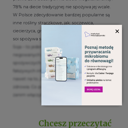
78% na diecie tradycyjnej nie spożywa jej wcale.
W Polsce zdecydowanie bardziej popularne są
inne rośliny strączkowe, jak: soczewica,
×
ciecierzyca, groszek, groch oraz fasola. Najwięcej
soi spożywa się w Azji.
Soja – to jeden z bardziej kontrowersyjnych i
negowanych przez konsumentów produktów
spożywczych. Świadczyć o tym może ilość
fałszywych informacji w Internecie, wskazujących
nawet na to, że soja jest niebezpieczna dla
zdrowia. Co powinniśmy wiedzieć na temat soi
zanim włączymy ją do diety naszych pacjentów?
Chcesz przeczytać