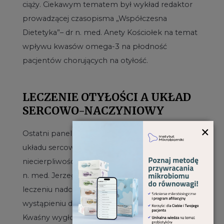
ciąży. Ciekawym tematem był wykład redaktor
prowadzącej czasopisma „Współczesna
Dietetyka”– dr n. med. Anety Kościołek na temat
wpływu kwasów omega-3 na płodność
pacjentów chorujących na otyłość.
LECZENIE OTYŁOŚCI A UKŁAD
SERCOWO-NACZYNIOWY
×
Ostatni panel merytoryczny dotyczył zaburzeń
układu sercowo-naczyniowego. Uczestnicy z
niecierpliwością czekali na wykład prof. dr. hab.
n. med. Jerzego Chudka na temat roli diety w
leczeniu nadciśnienia tętniczego. Po jego
wystąpieniu dr n. med. i dr n. o zdr. Adrian
Kwaśny wygłosił prelekcję o roli diety w redukcji