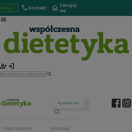
Zaloguj
call
home
Dołącz
Kontakt
się
menu
person_add
login
STAŁE RUBRYKI
WYDANIA