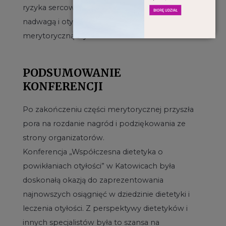
ryzyka sercowo-naczyniowego u osób z
nadwagą i otyłością, kończąc tym samym część
merytoryczną wydarzenia.
PODSUMOWANIE
KONFERENCJI
Po zakończeniu części merytorycznej przyszła
pora na rozdanie nagród i podziękowania ze
strony organizatorów.
Konferencja „Współczesna dietetyka o
powikłaniach otyłości” w Katowicach była
doskonałą okazją do zaprezentowania
najnowszych osiągnięć w dziedzinie dietetyki i
leczenia otyłości. Z perspektywy dietetyków i
innych specjalistów była to szansa na