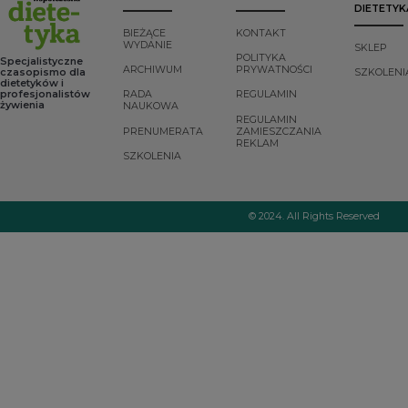
DIETETYK
BIEŻĄCE
KONTAKT
WYDANIE
SKLEP
POLITYKA
Specjalistyczne
ARCHIWUM
PRYWATNOŚCI
czasopismo dla
SZKOLENI
dietetyków i
profesjonalistów
RADA
REGULAMIN
żywienia
NAUKOWA
REGULAMIN
PRENUMERATA
ZAMIESZCZANIA
REKLAM
SZKOLENIA
© 2024. All Rights Reserved