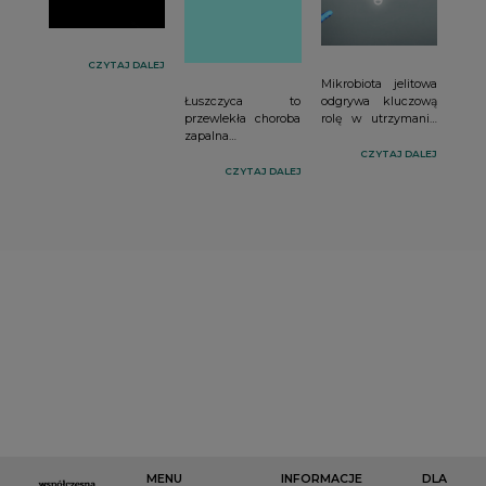
CZYTAJ DALEJ
Mikrobiota jelitowa
Łuszczyca to
odgrywa kluczową
przewlekła choroba
rolę w utrzymaniu
zapalna o
zdrowia człowieka, a
autoimmunizacyjnym
jej skład jest ściśle
CZYTAJ DALEJ
podłożu, która
uzależniony od
CZYTAJ DALEJ
dotyka coraz
codziennych
większą liczbę osób
wyborów
na całym świecie.
żywieniowych.
Oprócz
Odpowiednia dieta
tradycyjnych metod
może wspierać
leczenia
rozwój
farmakologicznego,
pożytecznych
coraz więcej badań
bakterii, wpływając
wskazuje na rolę
na procesy
dietoterapii i
metaboliczne,
suplementacji w
immunologiczne
łagodzeniu objawów
oraz zapalne.
choroby.
MENU
INFORMACJE
DLA