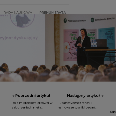
RADA NAUKOWA
PRENUMERATA
SZKOLENIA
SKLEP
Poprzedni artykuł
Następny artykuł
Rola mikrobioty jelitowej w
Futurystyczne trendy i
zaburzeniach meta...
najnowsze wyniki badań...
Udos