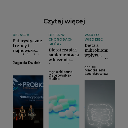
Czytaj więcej
RELACJA
DIETA W
WARTO
CHOROBACH
WIEDZIEĆ
Futurystyczne
SKÓRY
Dieta a
trendy i
Dietoterapia i
mikrobiom:
najnowsze
suplementacja
wpływ
wyniki badań
w leczeniu
poszczególnych
nad
Jagoda Dudek
łuszczycyi
modeli
probiotykami
dr n. rol.
żywieniowych
– konferencja
Magdalena
Adrianna
mgr
Leonkiewicz
na układ
Probiota
Dąbrowska-
Hulka
mikrobioty
Global 2025,
jelitoweji
Kopenhaga 3–
5.02.2025i