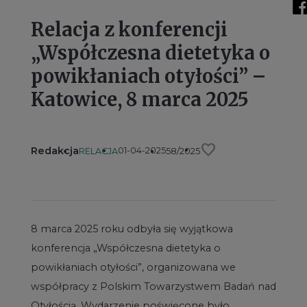
Relacja z konferencji
„Współczesna dietetyka o
powikłaniach otyłości” –
Katowice, 8 marca 2025
favorite
Redakcja
01-04-2025
RELACJA
58/2025
8 marca 2025 roku odbyła się wyjątkowa
konferencja „Współczesna dietetyka o
powikłaniach otyłości”, organizowana we
współpracy z Polskim Towarzystwem Badań nad
Otyłością. Wydarzenie poświęcone było