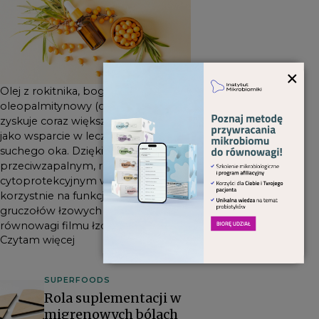
gruczołów łzowych i
przywracanie równowagi
filmu łzowego.
×
Olej z rokitnika, bogaty w kwas
oleopalmitynowy (omega-7),
zyskuje coraz większe znaczenie
jako wsparcie w leczeniu zespołu
suchego oka. Dzięki właściwościom
przeciwzapalnym, regeneracyjnym i
cytoprotekcyjnym wpływa
korzystnie na funkcjonowanie
gruczołów łzowych i przywracanie
równowagi filmu łzowego.
Czytam więcej
SUPERFOODS
Rola suplementacji w
migrenowych bólach