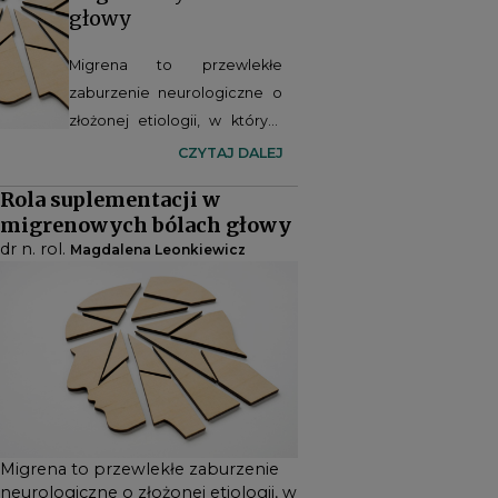
głowy
Migrena to przewlekłe
zaburzenie neurologiczne o
złożonej etiologii, w którym
odpowiednio dobrana dieta i
CZYTAJ DALEJ
suplementacja mogą
Rola suplementacji w
stanowić istotny element
migrenowych bólach głowy
strategii terapeutycznej.
dr n. rol.
Magdalena Leonkiewicz
Coraz więcej badań wskazuje
na potencjalną rolę
składników odżywczych i
roślinnych w łagodzeniu
częstości oraz nasilenia
napadów migrenowych.
Migrena to przewlekłe zaburzenie
neurologiczne o złożonej etiologii, w