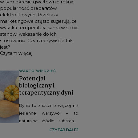
w tym okresie gwałtownie rośnie
popularność preparatów
elektrolitowych. Przekazy
marketingowe często sugerują, że
wysoka temperatura sama w sobie
stanowi wskazanie do ich
stosowania. Czy rzeczywiście tak
jest?
Czytam więcej
WARTO WIEDZIEĆ
Potencjał
biologiczny i
terapeutyczny dyni
Dynia to znacznie więcej niż
jesienne warzywo – to
naturalne źródło substancji
bioaktywnych o
CZYTAJ DALEJ
potwierdzonych