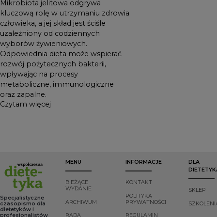
Mikrobiota jelitowa odgrywa
kluczową rolę w utrzymaniu zdrowia
człowieka, a jej skład jest ściśle
uzależniony od codziennych
wyborów żywieniowych.
Odpowiednia dieta może wspierać
rozwój pożytecznych bakterii,
wpływając na procesy
metaboliczne, immunologiczne
oraz zapalne.
Czytam więcej
MENU
INFORMACJE
DLA
DIETETYK
BIEŻĄCE
KONTAKT
WYDANIE
SKLEP
POLITYKA
Specjalistyczne
ARCHIWUM
PRYWATNOŚCI
czasopismo dla
SZKOLENI
dietetyków i
profesjonalistów
RADA
REGULAMIN