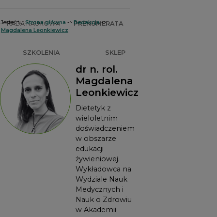
Jesteś tu:
Strona główna
->
Redakcja
->
RADA NAUKOWA
PRENUMERATA
Magdalena Leonkiewicz
SZKOLENIA
SKLEP
dr n. rol.
Magdalena
Leonkiewicz
Dietetyk z
wieloletnim
doświadczeniem
w obszarze
edukacji
żywieniowej.
Wykładowca na
Wydziale Nauk
Medycznych i
Nauk o Zdrowiu
w Akademii