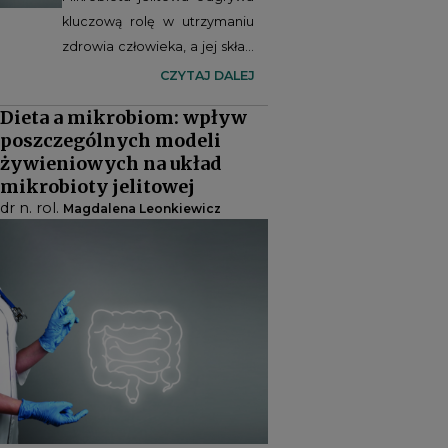
kluczową rolę w utrzymaniu
zdrowia człowieka, a jej skład
jest ściśle uzależniony od
CZYTAJ DALEJ
codziennych wyborów
Dieta a mikrobiom: wpływ
żywieniowych. Odpowiednia
poszczególnych modeli
dieta może wspierać rozwój
żywieniowych na układ
pożytecznych bakterii,
mikrobioty jelitowej
wpływając na procesy
dr n. rol.
Magdalena Leonkiewicz
metaboliczne,
immunologiczne oraz
zapalne.