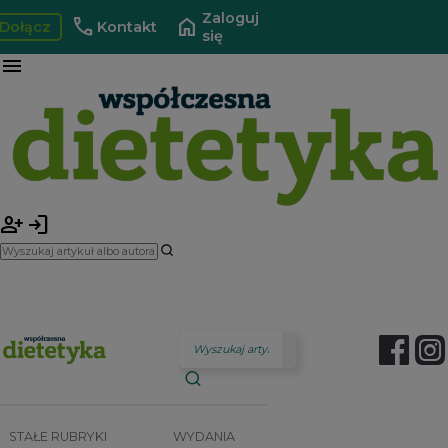
Zaloguj
call
home
Dołącz
Kontakt
się
menu
person_add
login
STAŁE RUBRYKI
WYDANIA