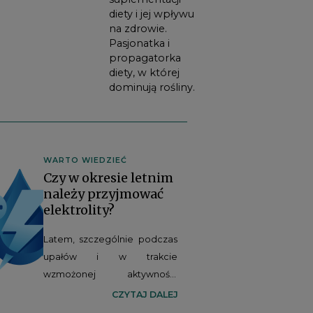
diety i jej wpływu
na zdrowie.
Pasjonatka i
propagatorka
diety, w której
dominują rośliny.
WARTO WIEDZIEĆ
Czy w okresie letnim
należy przyjmować
elektrolity?
Latem, szczególnie podczas
upałów i w trakcie
wzmożonej aktywności
fizycznej, organizm traci wraz
CZYTAJ DALEJ
z potem więcej wody oraz