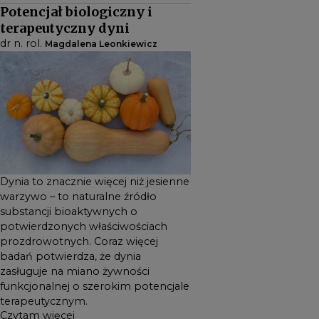
Potencjał biologiczny i
właściwościach
terapeutyczny dyni
prozdrowotnych. Coraz
dr n. rol.
Magdalena Leonkiewicz
więcej badań potwierdza, że
dynia zasługuje na miano
żywności funkcjonalnej o
szerokim potencjale
terapeutycznym.
Dynia to znacznie więcej niż jesienne
warzywo – to naturalne źródło
substancji bioaktywnych o
potwierdzonych właściwościach
prozdrowotnych. Coraz więcej
badań potwierdza, że dynia
zasługuje na miano żywności
funkcjonalnej o szerokim potencjale
terapeutycznym.
Czytam więcej