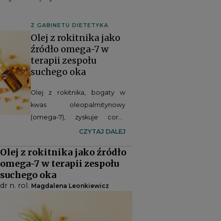
Z GABINETU DIETETYKA
Olej z rokitnika jako
źródło omega-7 w
terapii zespołu
suchego oka
Olej z rokitnika, bogaty w
kwas oleopalmitynowy
(omega-7), zyskuje coraz
większe znaczenie jako
CZYTAJ DALEJ
wsparcie w leczeniu zespołu
Olej z rokitnika jako źródło
suchego oka. Dzięki
omega-7 w terapii zespołu
właściwościom
suchego oka
przeciwzapalnym,
dr n. rol.
Magdalena Leonkiewicz
regeneracyjnym i
cytoprotekcyjnym wpływa
korzystnie na funkcjonowanie