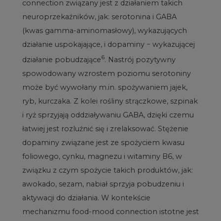
connection związany jest z działaniem takich
neuroprzekaźników, jak: serotonina i GABA
(kwas gamma-aminomasłowy), wykazujących
działanie uspokajające, i dopaminy − wykazującej
6
działanie pobudzające
. Nastrój pozytywny
spowodowany wzrostem poziomu serotoniny
może być wywołany m.in. spożywaniem jajek,
ryb, kurczaka. Z kolei rośliny strączkowe, szpinak
i ryż sprzyjają oddziaływaniu GABA, dzięki czemu
łatwiej jest rozluźnić się i zrelaksować. Stężenie
dopaminy związane jest ze spożyciem kwasu
foliowego, cynku, magnezu i witaminy B6, w
związku z czym spożycie takich produktów, jak:
awokado, sezam, nabiał sprzyja pobudzeniu i
aktywacji do działania. W kontekście
mechanizmu food-mood connection istotne jest