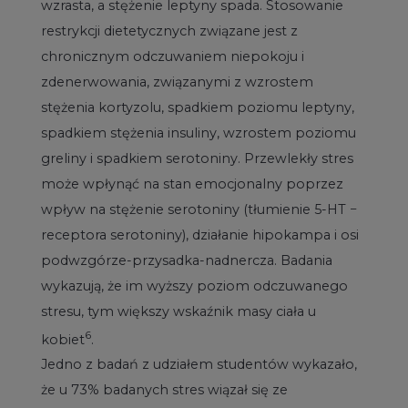
wzrasta, a stężenie leptyny spada. Stosowanie
restrykcji dietetycznych związane jest z
chronicznym odczuwaniem niepokoju i
zdenerwowania, związanymi z wzrostem
stężenia kortyzolu, spadkiem poziomu leptyny,
spadkiem stężenia insuliny, wzrostem poziomu
greliny i spadkiem serotoniny. Przewlekły stres
może wpłynąć na stan emocjonalny poprzez
wpływ na stężenie serotoniny (tłumienie 5-HT −
receptora serotoniny), działanie hipokampa i osi
podwzgórze-przysadka-nadnercza. Badania
wykazują, że im wyższy poziom odczuwanego
stresu, tym większy wskaźnik masy ciała u
6
kobiet
.
Jedno z badań z udziałem studentów wykazało,
że u 73% badanych stres wiązał się ze