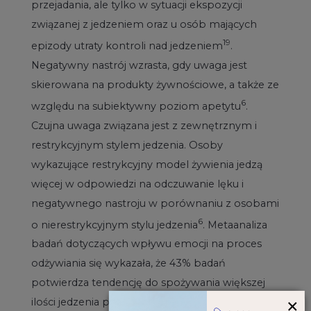
przejadania, ale tylko w sytuacji ekspozycji
związanej z jedzeniem oraz u osób mających
19
epizody utraty kontroli nad jedzeniem
.
Negatywny nastrój wzrasta, gdy uwaga jest
skierowana na produkty żywnościowe, a także ze
6
względu na subiektywny poziom apetytu
.
Czujna uwaga związana jest z zewnętrznym i
restrykcyjnym stylem jedzenia. Osoby
wykazujące restrykcyjny model żywienia jedzą
więcej w odpowiedzi na odczuwanie lęku i
negatywnego nastroju w porównaniu z osobami
6
o nierestrykcyjnym stylu jedzenia
. Metaanaliza
badań dotyczących wpływu emocji na proces
odżywiania się wykazała, że 43% badań
potwierdza tendencję do spożywania większej
×
ilości jedzenia pod wpływem emocji, 26%