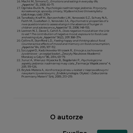
Macht M., Simons G.,
Emotions and eating in everyday life
,
„Appetite” 35, 2000, 65−71.
Ogińska-Bulik N.,
Psychologia nadmiernego jedzenia. Przyczyny,
konsekwencje, sposoby zmiany
, Wydawnictwo Uniwersytetu
Łódzkiego, Łódź 2004.
Tanofosky-Kraff M., Ranzenhofer L.M., Yanovoski S.Z., Schvey N.A.,
Faith M., Gustafson J., Yanoviski J.A.,
Psychometric properties of a
nwe questionnaire to assess etaing in the absence of hunger in
children and adolescence
,„Appetite” 51, 2008, 148−155.
Loxtron N.J., Dawe S., Cahill A.,
Does negative mood driver the Urle
to eat? The contribution of negatve mood, exposure to food cues
and eating style
, „Appetite” 56(2), 2011 368−374.
Collins R., Stanfford L.D.,
Feeling happy and thinking about food.
Counteractive effects of mood and memory on food consumption
,
„Appetite” 84, 2015, 107−112.
Szczygieł D., Kadzikowska-Wrzosek R.,
Emocje a zachowania
żywieniowe – przegląd badań
, „Zeszyty Naukowe Akademii
Morskiej w Gdyni” 86, 2014, 69−79.
Juruć A., Wierusz-Wysocka B., Bogdański P.,
Psychologiczne
aspekty jedzenia i nadmiernej masy ciała
, „Farmacja Współczesna” 4,
2011, 119−126.
Brytek-Matera A.,
Konfrontacja stresu u kobiet z nieprawidłowymi
nawykami żywieniowymi
, „Endokrynologia. Otyłość i Zaburzenia
Przemiany Materii” 5(4), 2009, 213−219.
O autorze