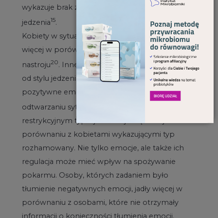
wykazuje brak zmian, a 31% − mniejszą ilość
15
jedzenia
.
Kobiety w sytuacji pozywanego nastroju jedzą
więcej w porównaniu do osób o neutralnym
20
nastroju
. Inne badania wykazują, że niezależnie
od stylu jedzenia osoby przypominające sobie
pozytywne emocje jedzą więcej niż przy
6
odtwarzaniu sytuacji neutralnej
. Kobiety o
restrykcyjnym typie jedzenia jedzą mniej w
porównaniu z kobietami wykazującymi typ
rozhamowany. Nie tylko emocje, ale także ich
regulacja może mieć wpływ na spożywanie
pokarmu. Osoby, których zadaniem było
tłumienie negatywnych emocji, jadły więcej w
porównaniu z osobami, które nie otrzymały
informacji o konieczności tłumienia emocji.