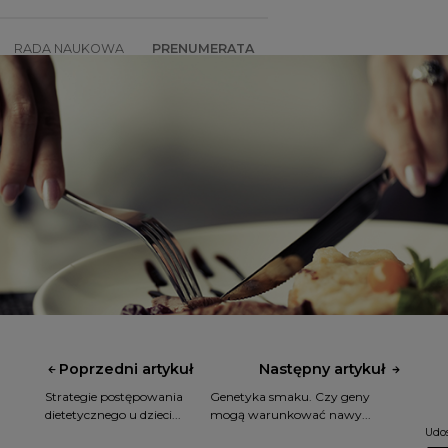
RADA NAUKOWA
PRENUMERATA
SZKOLENIA
SKLEP
Poprzedni artykuł
Następny artykuł
Strategie postępowania
Genetyka smaku. Czy geny
dietetycznego u dzieci...
mogą warunkować nawy...
Udos