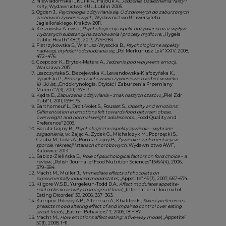
Niewiadomska I., Kulik A., Hajduk A.,
Jedzenie. Uzależnienia: fakty i
mity
, Wydawnictwo KUL, Lublin 2005.
Ogden J.,
Psychologia odżywiania się. Od zdrowych do zaburzonych
zachowań żywieniowych
, Wydawnictwo Uniwersytetu
Jagiellońskiego, Kraków 2011.
Koszowska A. i wsp.,
Psychologiczny aspekt odżywiania oraz wpływ
wybranych substancji na zachowania i procesy myślowe
, „Hygeia
Public Heath” 48(3), 2013, 279−284.
Pietrzykowska E., Wierusz-Wysocka B.,
Psychologiczne aspekty
nadwagi, otyłości i odchudzania się
, „Pol Merkuriusz Lek” XXIV, 2008,
472−476.
Czepczor K., Brytek-Matera A.,
Jedzenie pod wpływem emocji
,
Warszawa 2017.
Leszczyńska S., Błażejewska K., Lewandowska-Klafczyńska K.,
Rygielski P.,
Emocje a zachowania żywieniowe u kobiet w wieku
18−30 lat
, „Endokrynologia. Otyłość i Zaburzenia Przemiany
Materii” 7(3), 2011, 167−171.
Kędra E.,
Zaburzenia odżywiania – znak naszych czasów
, „Piel Zdr
Publ” 1, 2011, 169−175.
Barthomeuf L., Droit-Volet S., Rousset S.,
Obesity and emotions:
Differentiation in emotions felt towards food between obese,
overweight and normal-weight adolescents
, „Food Quality and
Preference” 2008.
Boruta-Gojny B.,
Psychologiczne aspekty żywienia – wybrane
zagadnienia
, w: Zając A., Zydek G., Michalczyk M., Poprzęcki S.,
Czuba M., Gołaś A., Boruta-Gojny B.,
Żywienie i suplementacja w
sporcie, rekreacji i stanach chorobowych
, Wydawnictwo AWF,
Katowice 2014.
Babicz-Zielińska E.,
Role of psuchological factors on ford choice – a
review
, „Polish Journal of Food Nutrition Sciences” 15/64(4), 2006,
379−384.
Macht M., Muller J.,
Immediate effects of chocolate on
experimentally induced mood states
, „Appetite” 49(3), 2007, 667−674.
Kilgore W.S.D., Yurgeleun-Todd D.A.,
Affect modulates appetite-
related brain activity to images of food
, „International Journal of
Eating Dicordes” 39, 2006, 357−363.
Kampov-Polevoy A.B., Alterman A., Khalitov E.,
Sweet preferences
predicts mood altering effect of and impaired control over eating
sweet foods
, „Eatinh Behaviors” 7, 2006, 181−187.
Macht M.,
How emotions affect eating: a five-way model
, „Appetite”
50(1), 2008, 1−11.