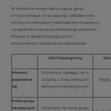
W literaturze istnieje także pojęcie głodu
emocjonalnego oznaczającego oddziaływanie
emocji i wcześniejszych doświadczeń związanych
z pragnieniem spożycia określonego pokarmu.
Różnice w głodzie fizjologicznym i
emocjonalnym pokazuje poniższa tabela.
Głód fizjologiczny
Głó
Moment
Stopniowy, nasilający się w
pojawienia
związku z coraz większym
Nagły
się
deficytem energetycznym
Preferencja
określonych
Otwartość na różne grupy