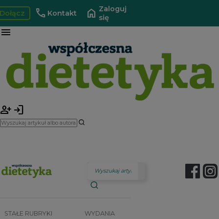
Zaloguj
call
home
Dołącz
Kontakt
się
menu
person_add
login
STAŁE RUBRYKI
WYDANIA