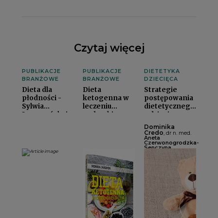
Czytaj więcej
PUBLIKACJE
PUBLIKACJE
DIETETYKA
BRANŻOWE
BRANŻOWE
DZIECIĘCA
Dieta dla
Dieta
Strategie
płodności -
ketogenna w
postępowania
Sylwia
leczeniu
dietetycznego
Leszczyńskai
padaczki.
u dzieci z
Poradnik -
nadwagąi
Dominika
Monika
Credo
, dr n. med.
Aneta
Jaromini
Czerwonogrodzka-
Senczyna