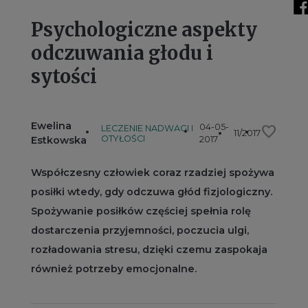
Psychologiczne aspekty
odczuwania głodu i
sytości
Ewelina
04-05-
favorite
LECZENIE NADWAGI I
11/2017
OTYŁOŚCI
Estkowska
2017
Współczesny człowiek coraz rzadziej spożywa
posiłki wtedy, gdy odczuwa głód fizjologiczny.
Spożywanie posiłków częściej spełnia rolę
dostarczenia przyjemności, poczucia ulgi,
rozładowania stresu, dzięki czemu zaspokaja
również potrzeby emocjonalne.