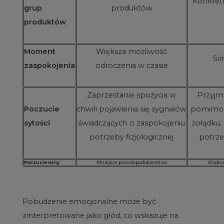
Konkret
grup
produktów
produktów
Moment
Większa możliwość
Sil
zaspokojenia
odroczenia w czasie
Zaprzestanie spożycia w
Przyj
Poczucie
chwili pojawienia się sygnałów
pomimo u
sytości
świadczących o zaspokojeniu
żołądku,
potrzeby fizjologicznej
potrze
Poczucie winy
Mniejsze prawdopodobieństwo
Większ
Pobudzenie emocjonalne może być
zinterpretowane jako głód, co wskazuje na