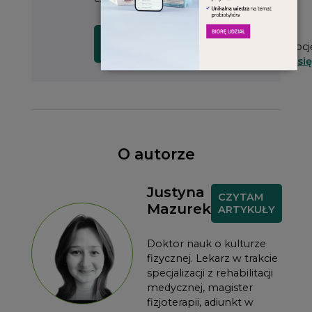
Masz już
CZYTAM
SPRAWDZAM
subskrypcj
WYDANIE
OFERTĘ
Zaloguj się
O autorze
Justyna
CZYTAM
Mazurek
ARTYKUŁY
Doktor nauk o kulturze
fizycznej. Lekarz w trakcie
specjalizacji z rehabilitacji
medycznej, magister
fizjoterapii, adiunkt w