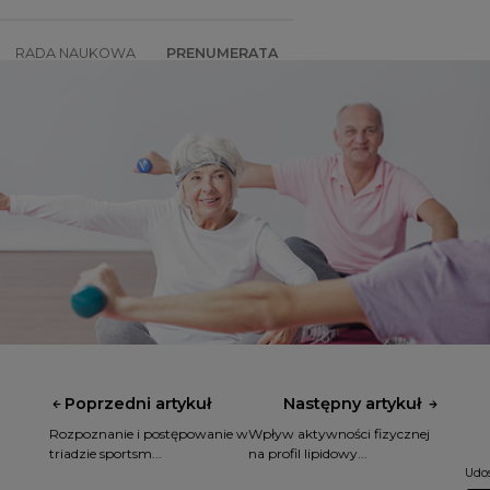
RADA NAUKOWA
PRENUMERATA
SZKOLENIA
SKLEP
Poprzedni artykuł
Następny artykuł
Rozpoznanie i postępowanie w
Wpływ aktywności fizycznej
triadzie sportsm...
na profil lipidowy...
Udos