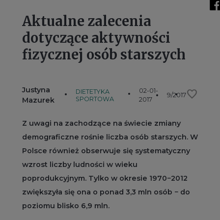
Aktualne zalecenia
dotyczące aktywności
fizycznej osób starszych
Justyna
02-01-
favorite
DIETETYKA
9/2017
SPORTOWA
Mazurek
2017
Z uwagi na zachodzące na świecie zmiany
demograficzne rośnie liczba osób starszych. W
Polsce również obserwuje się systematyczny
wzrost liczby ludności w wieku
poprodukcyjnym. Tylko w okresie 1970−2012
zwiększyła się ona o ponad 3,3 mln osób − do
poziomu blisko 6,9 mln.