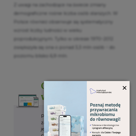
Z uwagi na zachodzące na świecie zmiany
demograficzne rośnie liczba osób starszych. W
Polsce również obserwuje się systematyczny
wzrost liczby ludności w wieku
poprodukcyjnym. Tylko w okresie 1970−2012
zwiększyła się ona o ponad 3,3 mln osób − do
poziomu blisko 6,9 mln.
Chcesz przeczytać
×
więcej?
Pełna treść artykułu, wraz z
załącznikami do pobrania, dostępna
jest dla prenumeratorów
czasopisma, po zalogowaniu się.