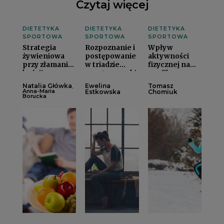
Czytaj więcej
DIETETYKA
DIETETYKA
DIETETYKA
SPORTOWA
SPORTOWA
SPORTOWA
Strategia
Rozpoznanie i
Wpływ
żywieniowa
postępowanie
aktywności
przy złamaniu
w triadzie
fizycznej na
kościi
sportsmeneki
profil
lipidowyi
Natalia Główka
Ewelina
Tomasz
,
Anna-Maria
Estkowska
Chomiuk
Borucka