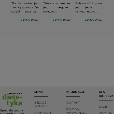
Tkanka kostna jest
Triada sportsmenek
Aktywność fizyczna
tkanką łączną, która
jest zespołem
jest jednym z
dzięki zawartości
objawów
najważniejszych
soli mineralnych w
obejmujących
niefarmakologicznych
jej istocie
dostępność energii,
modyfikowalnych
CZYTAJ DALEJ
CZYTAJ DALEJ
CZYTAJ DALEJ
podstawowej jest
funkcje
czynników ryzyka
twarda, sztywna i
menstruacyjne oraz
występowania wielu
wytrzymała. W jej
gęstość mineralną
chorób.
skład wchodzą
kości.
następujące
komórki: osteoblasty
(tzw. komórki
kościotwórcze),
osteocyty
(osteoblasty
otoczone
zmineralizowaną
istotą
międzykomórkową)
i osteoklasty (tzw.
komórki
kościogubne,
MENU
INFORMACJE
DLA
odpowiadające za
DIETETYK
niszczenie kości),
oraz substancja
BIEŻĄCE
KONTAKT
międzykomórkowa
WYDANIE
SKLEP
(organiczna i
POLITYKA
Specjalistyczne
ARCHIWUM
PRYWATNOŚCI
nieorganiczna)
czasopismo dla
SZKOLENI