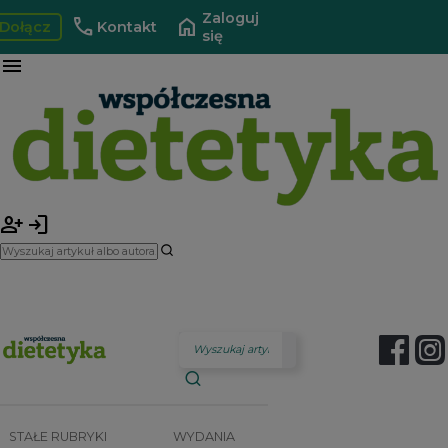
Zaloguj
call
home
Dołącz
Kontakt
się
menu
person_add
login
STAŁE RUBRYKI
WYDANIA