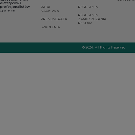
dietetyków i
tworząca pozostałą
profesjonalistów
RADA
REGULAMIN
19
część tkanki
.
żywienia
NAUKOWA
REGULAMIN
PRENUMERATA
ZAMIESZCZANIA
REKLAM
SZKOLENIA
© 2024. All Rights Reserved