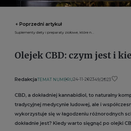
Poprzedni artykuł
Suplementy diety i preparaty ziołowe, które n...
Olejek CBD: czym jest i ki
favorite
Redakcja
24-11-2023
TEMAT NUMERU
49/2023
CBD, a dokładniej kannabidiol, to naturalny kom
tradycyjnej medycynie ludowej, ale i współczes
wykorzystuje się w łagodzeniu różnorodnych sch
dokładnie jest? Kiedy warto sięgnąć po olejki C