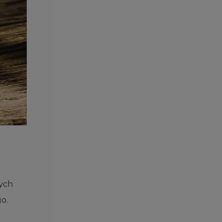
ych
go.