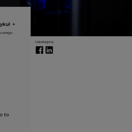
tykuł
watego ...
Udostępnij:
o to