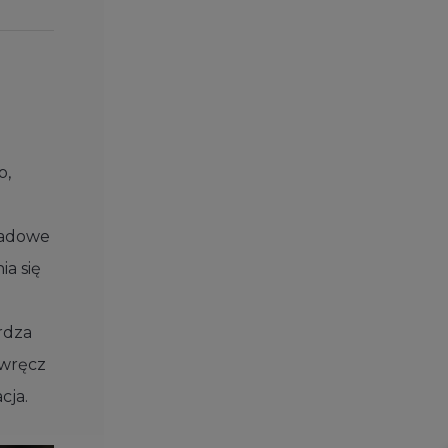
o,
śladowe
ia się
rdza
 wręcz
cja
.