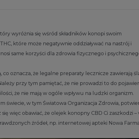
 który wyróżnia się wśród składników konopi swoim
THC, które może negatywnie oddziaływać na nastrój i
osi same korzyści dla zdrowia fizycznego i psychiczneg
, co oznacza, że legalne preparaty lecznicze zawierają 
Należy przy tym pamiętać, że nie prowadzi to do pojawien
lości, że nie mają w ogóle wpływu na ludzki organizm.
ym świecie, w tym Światowa Organizacja Zdrowia, potwie
się więc obawiać, że olejek konopny CBD Ci zaszkodzi –
sprawdzonych źródeł, np. internetowej apteki
Nowa Farma