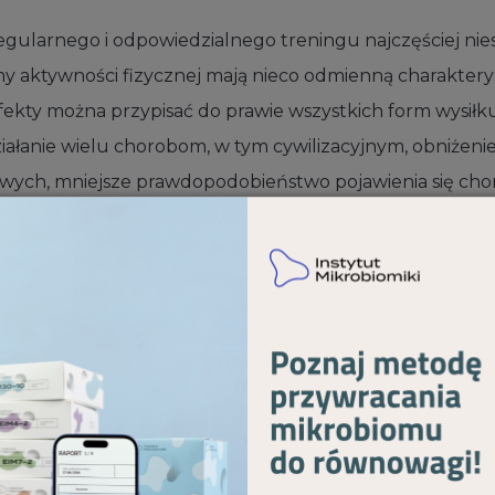
gularnego i odpowiedzialnego treningu najczęściej nies
 aktywności fizycznej mają nieco odmienną charakterys
ekty można przypisać do prawie wszystkich form wysiłk
iałanie wielu chorobom, w tym cywilizacyjnym, obniżeni
wych, mniejsze prawdopodobieństwo pojawienia się cho
ętniczego, ustabilizowanie na odpowiednim poziomie tę
ej, wzrost siły mięśniowej oraz koordynacji, a także po
 starszych, narażonych na ryzyko upadków i wynikający
ą to kości kończyn górnych oraz dolnych). Wymienione zo
 pamiętać, że każdy człowiek bez względu na wiek, kolor 
owinien dbać o racjonalne odżywianie i aktywność ruchow
ODU I SYTOŚCI