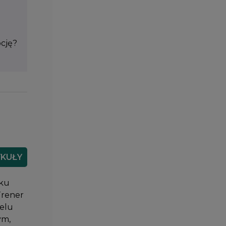
pcję?
YKUŁY
nku
Trener
celu
ym,