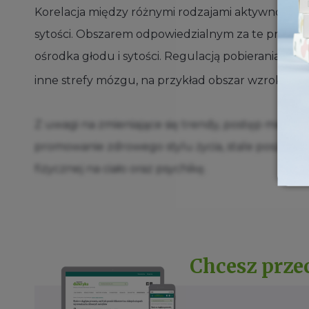
Korelacja między różnymi rodzajami aktywności fiz
sytości. Obszarem odpowiedzialnym za te proces
ośrodka głodu i sytości. Regulacją pobierania po
inne strefy mózgu, na przykład obszar wzrokowy
Z uwagi na zmieniające się trendy, postęp medyc
promowanie zdrowego stylu życia, stale poszerz
fizycznej na ciało oraz psychikę.
Chcesz prze