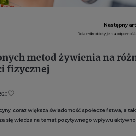
Następny ar
Rola mikrobioty jelit a odporność u
onych metod żywienia na róż
i fizycznej
favorite
2020
ycyny, coraz większą świadomość społeczeństwa, a ta
rza się wiedza na temat pozytywnego wpływu aktywno