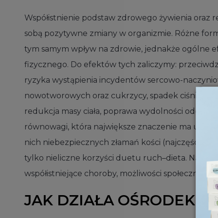
Współistnienie podstaw zdrowego żywienia oraz re
sobą pozytywne zmiany w organizmie. Różne formy
tym samym wpływ na zdrowie, jednakże ogólne ef
fizycznego. Do efektów tych zaliczymy: przeciwdz
ryzyka wystąpienia incydentów sercowo-naczynio
nowotworowych oraz cukrzycy, spadek ciśnienia t
redukcja masy ciała, poprawa wydolności oddechow
równowagi, która największe znaczenie ma u osób
nich niebezpiecznych złamań kości (najczęściej s
tylko nieliczne korzyści duetu ruch–dieta. Należy
współistniejące choroby, możliwości społeczne, p
JAK DZIAŁA OŚRODEK GŁ