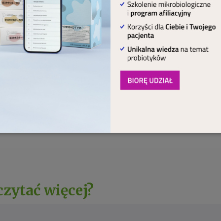
ycznej, a odżywianiem się powiązana jest z ośrodkiem gł
y jest podwzgórze, będące głównym fizjologicznym cen
karmu zarządzają również, w większym lub mniejszym sto
, smakowy i węchowy, które znajdują się w korze mózgo
yny, coraz większą świadomość społeczeństwa, a także
a się wiedza na temat pozytywnego wpływu aktywności
czytać więcej?