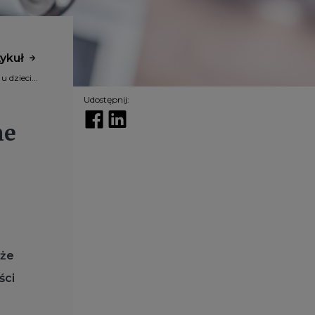
tykuł
 dzieci...
Udostępnij:
ne
kże
ści