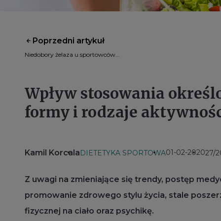
Poprzedni artykuł
Niedobory żelaza u sportowców...
Wpływ stosowania określ
formy i rodzaje aktywnośc
Kamil Korcala
01-02-2020
DIETETYKA SPORTOWA
27/
Z uwagi na zmieniające się trendy, postęp med
promowanie zdrowego stylu życia, stale posze
fizycznej na ciało oraz psychikę.