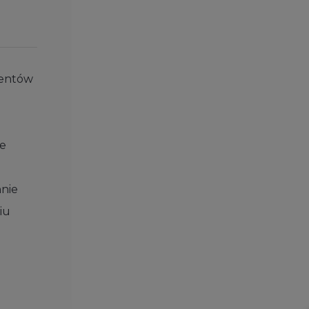
mentów
ce
z
hnie
iu