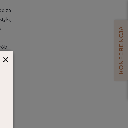
ie za
tykę i
KONFERENCJA
u
e
rób
×
tna,
prawa
ch z
stały
skóry,
ą.