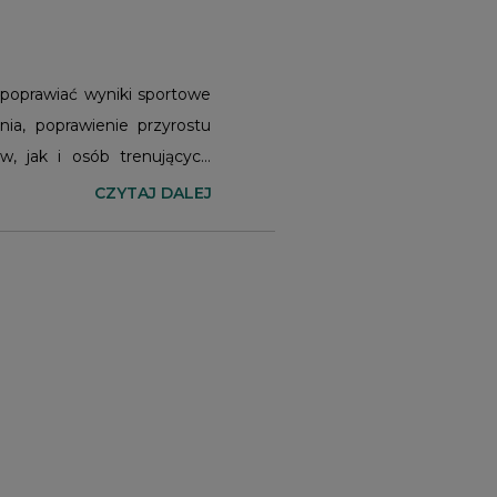
 poprawiać wyniki sportowe
ia, poprawienie przyrostu
, jak i osób trenujących
jak i roślinnego, z których
CZYTAJ DALEJ