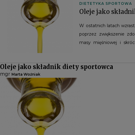
DIETETYKA SPORTOWA
Oleje jako składn
W ostatnich latach wzras
poprzez zwiększenie zdol
masy mięśniowej i skróc
rekreacyjnie. Do takich p
wytwarzane są suplementy
Oleje jako składnik diety sportowca
mgr
Marta Woźniak