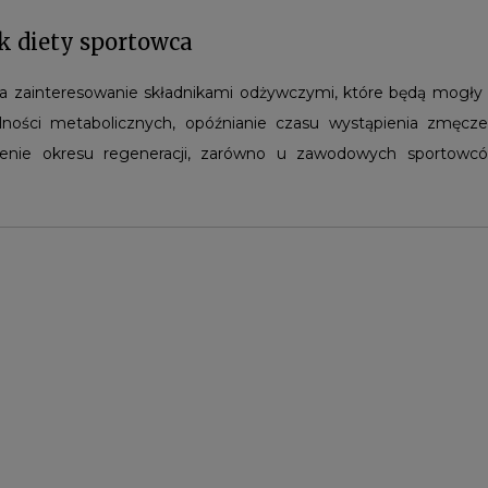
ik diety sportowca
ta zainteresowanie składnikami odżywczymi, które będą mogły
ności metabolicznych, opóźnianie czasu wystąpienia zmęczen
enie okresu regeneracji, zarówno u zawodowych sportowców
roduktów można zaliczyć oleje zarówno pochodzenia zwierzęcego, 
 diety, usprawniające procesy wyżej wspomniane.