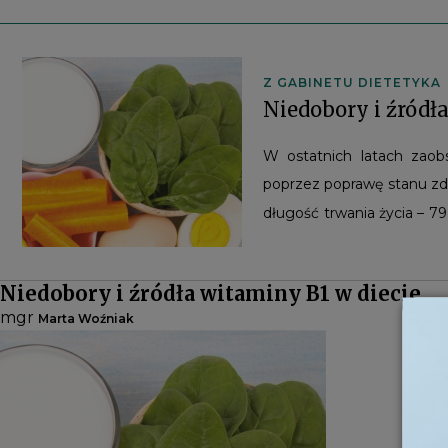
Z GABINETU DIETETYKA
Niedobory i źródł
W ostatnich latach zao
poprzez poprawę stanu zdr
długość trwania życia – 79,
tę kwestię ma propagow
przechodząc przez kolej
Niedobory i źródła witaminy B1 w diecie
dietetycy. W swojej prac
mgr
Marta Woźniak
składników mineralnych po
dla prewencji wielu dole
przez dietetyków jadłospi
dieta była odpowiednio zb