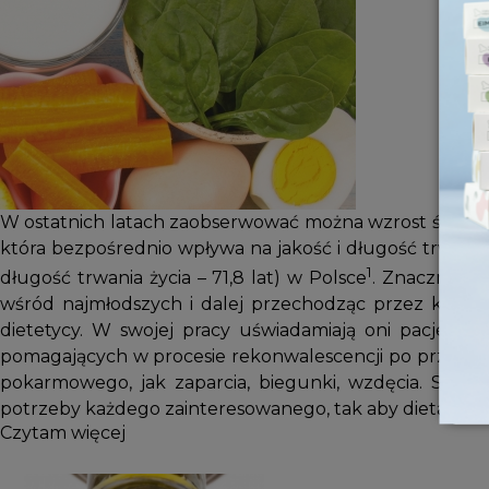
W ostatnich latach zaobserwować można wzrost świado
która bezpośrednio wpływa na jakość i długość trwania ż
1
długość trwania życia – 71,8 lat) w Polsce
. Znaczny wp
wśród najmłodszych i dalej przechodząc przez kolejne
dietetycy. W swojej pracy uświadamiają oni pacjentom
pomagających w procesie rekonwalescencji po przebytej 
pokarmowego, jak zaparcia, biegunki, wzdęcia. Skom
potrzeby każdego zainteresowanego, tak aby dieta była
Czytam więcej