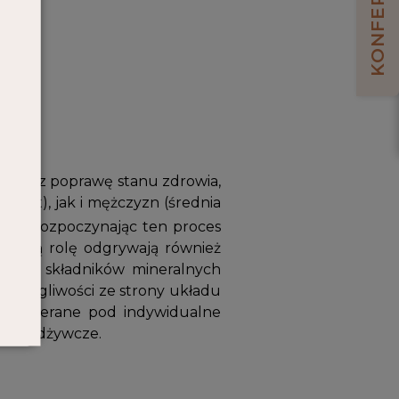
KONFERENCJA
oprzez poprawę stanu zdrowia,
7 lat), jak i mężczyzn (średnia
nia, rozpoczynając ten proces
 Ważną rolę odgrywają również
tamin i składników mineralnych
u dolegliwości ze strony układu
e dobierane pod indywidualne
niki odżywcze.