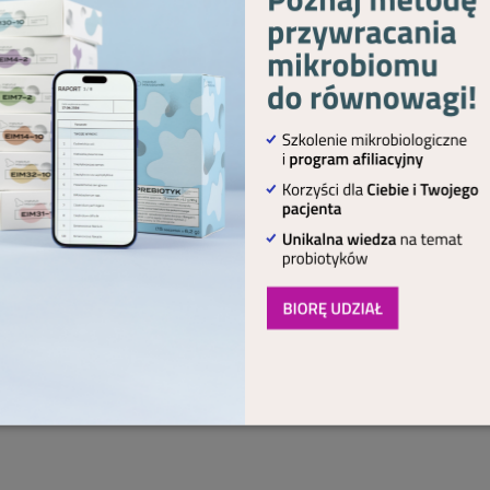
mości ludzi na temat zdrowego odżywiania. Widać to p
ycia zarówno kobiet (średnia długość trwania życia – 79,
ływ na tę kwestię ma propagowanie zdrowego odżywia
 pokolenia – młodzież, dorosłych oraz osoby starsze.
, jak ważne jest dostarczenie odpowiedniej ilości wi
chorobie, w trakcie jej trwania lub dla prewencji wiel
ponowane przez dietetyków jadłospisy są skrupulatni
 odpowiednio zbilansowana i zasobna we wszystkie skład