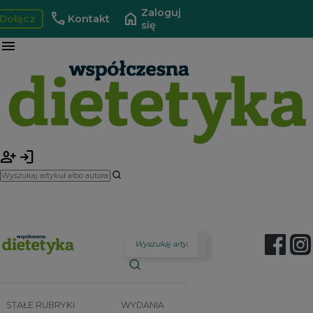
Zaloguj
call
home
Dołącz
Kontakt
się
menu
person_add
login
STAŁE RUBRYKI
WYDANIA