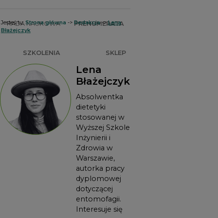
Jesteś tu:
Strona główna
->
Redakcja
->
Lena
RADA NAUKOWA
PRENUMERATA
Błażejczyk
SZKOLENIA
SKLEP
Lena
Błażejczyk
Absolwentka
dietetyki
stosowanej w
Wyższej Szkole
Inżynierii i
Zdrowia w
Warszawie,
autorka pracy
dyplomowej
dotyczącej
entomofagii.
Interesuje się