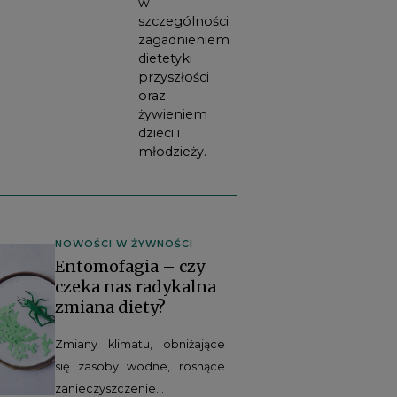
w
szczególności
zagadnieniem
dietetyki
przyszłości
oraz
żywieniem
dzieci i
młodzieży.
NOWOŚCI W ŻYWNOŚCI
Entomofagia – czy
czeka nas radykalna
zmiana diety?
Zmiany klimatu, obniżające
się zasoby wodne, rosnące
zanieczyszczenie