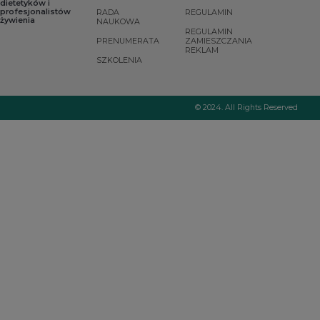
dietetyków i
profesjonalistów
RADA
REGULAMIN
żywienia
NAUKOWA
REGULAMIN
PRENUMERATA
ZAMIESZCZANIA
REKLAM
SZKOLENIA
© 2024. All Rights Reserved