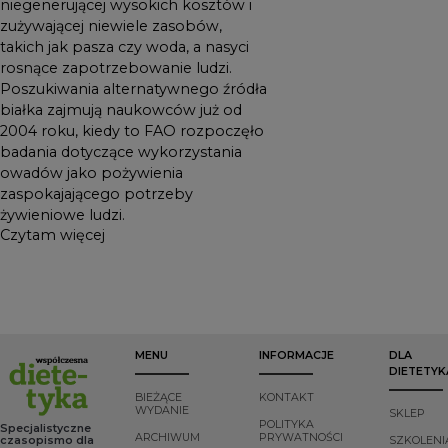
niegenerującej wysokich kosztów i
zużywającej niewiele zasobów,
takich jak pasza czy woda, a nasyci
rosnące zapotrzebowanie ludzi.
Poszukiwania alternatywnego źródła
białka zajmują naukowców już od
2004 roku, kiedy to FAO rozpoczęło
badania dotyczące wykorzystania
owadów jako pożywienia
zaspokajającego potrzeby
żywieniowe ludzi.
Czytam więcej
MENU
INFORMACJE
DLA
DIETETYK
BIEŻĄCE
KONTAKT
WYDANIE
SKLEP
POLITYKA
Specjalistyczne
ARCHIWUM
PRYWATNOŚCI
czasopismo dla
SZKOLENI