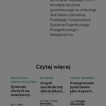
tematyki leczenia
żywieniowego w onkologii.
Jest także członkinią
Polskiego Towarzystwa
Żywienia Dojelitowego,
Pozajelitowego i
Metabolizmu.
Czytaj więcej
DIETETYKA
WYWIAD
TEMAT NUMERU
ONKOLOGICZNA
Zespół
Postępowanie
Żywienie
metaboliczny
żywieniowe
chorych na
okiem lekarza i
jako wsparcie
nowotwory
dietetykai
leczenia
przełykui
endometriozyi
dr hab. n.med.
Kinga
mgr
Monika
Skoracka
dr n. med.