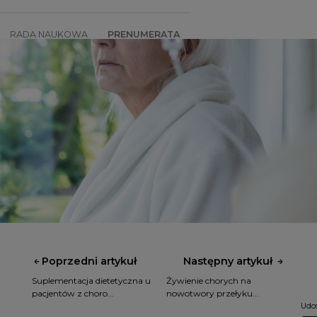
RADA NAUKOWA
PRENUMERATA
SZKOLENIA
SKLEP
Poprzedni artykuł
Następny artykuł
Suplementacja dietetyczna u
Żywienie chorych na
pacjentów z choro...
nowotwory przełyku...
Udos