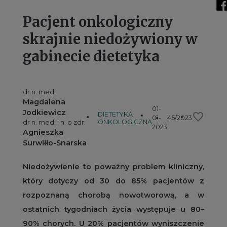
Pacjent onkologiczny
skrajnie niedożywiony w
gabinecie dietetyka
dr n. med.
Magdalena
01-
Jodkiewicz
favorite
DIETETYKA
01-
45/2023
ONKOLOGICZNA
dr n. med. i n. o zdr.
2023
Agnieszka
Surwiłło-Snarska
Niedożywienie to poważny problem kliniczny,
który dotyczy od 30 do 85% pacjentów z
rozpoznaną chorobą nowotworową, a w
ostatnich tygodniach życia występuje u 80–
90% chorych. U 20% pacjentów wyniszczenie