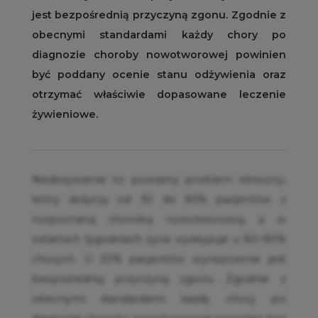
jest bezpośrednią przyczyną zgonu. Zgodnie z
obecnymi standardami każdy chory po
diagnozie choroby nowotworowej powinien
być poddany ocenie stanu odżywienia oraz
otrzymać właściwie dopasowane leczenie
żywieniowe.
Niedożywienie to poważny problem kliniczny,
który dotyczy od 30 do 85% pacjentów z
rozpoznaną chorobą nowotworową, a w
ostatnich tygodniach życia występuje u 80–90%
chorych. U 20% pacjentów wyniszczenie jest
bezpośrednią przyczyną zgonu. Zgodnie z
obecnymi standardami każdy chory po