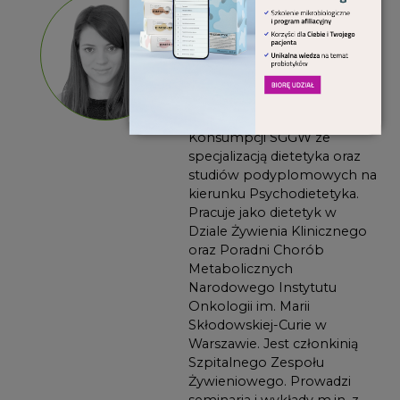
Agnieszka
Surwiłło-
Snarska
Absolwentka Wydziału Nauk
o Żywieniu Człowieka i
Konsumpcji SGGW ze
specjalizacją dietetyka oraz
studiów podyplomowych na
kierunku Psychodietetyka.
Pracuje jako dietetyk w
Dziale Żywienia Klinicznego
oraz Poradni Chorób
Metabolicznych
Narodowego Instytutu
Onkologii im. Marii
Skłodowskiej-Curie w
Warszawie. Jest członkinią
Szpitalnego Zespołu
Żywieniowego. Prowadzi
seminaria i wykłady m.in. z