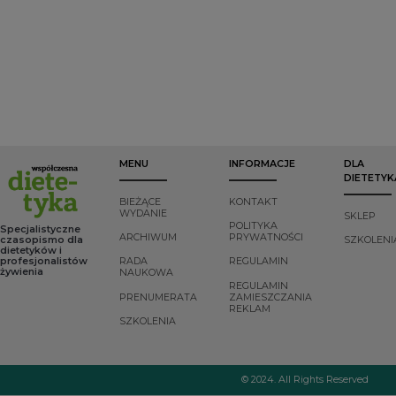
zagrożeni
praktyczne
metabolizm
niedożywieniem.
postępowanie”. Do
prostaglandyn.
Diagnostyka raka
przeprowadzenia
przełyku jest
szkolenia
głównie
zaprosiliśmy
przeprowadzana
ekspertki z zakresu
przy pomocy
leczenia otyłości i
endoskopii, a
zespołu
podstawą
metabolicznego – dr
rozpoznania jest
hab. n. med. Monikę
wynik badania
Szulińską oraz dr n.
MENU
INFORMACJE
DLA
histologicznego
o zdr. Matyldę
DIETETYK
wycinków
Kręgielską-Narożną.
pobranych w czasie
Szkolenie zostało
BIEŻĄCE
KONTAKT
1
objęte honorowym
badania
.
WYDANIE
SKLEP
patronatem PTLO –
POLITYKA
Specjalistyczne
ARCHIWUM
PRYWATNOŚCI
Polskiego
czasopismo dla
SZKOLENI
dietetyków i
Towarzystwa
profesjonalistów
RADA
REGULAMIN
Leczenia Otyłości
żywienia
NAUKOWA
oraz PZZD –
REGULAMIN
Polskiego Związku
PRENUMERATA
ZAMIESZCZANIA
REKLAM
Zawodowego
SZKOLENIA
Dietetyków. O
zespole
metabolicznym oraz
roli lekarza i
© 2024. All Rights Reserved
dietetyka w jego
terapii rozmawiamy