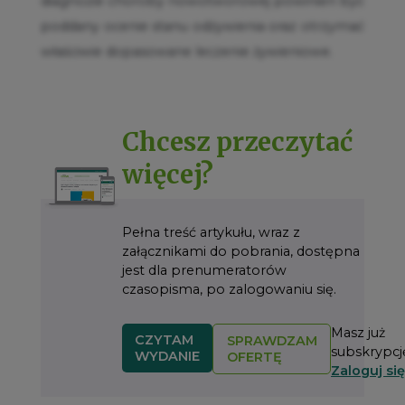
diagnozie choroby nowotworowej powinien być
poddany ocenie stanu odżywienia oraz otrzymać
właściwie dopasowane leczenie żywieniowe.
Chcesz przeczytać
więcej?
Pełna treść artykułu, wraz z
załącznikami do pobrania, dostępna
jest dla prenumeratorów
czasopisma, po zalogowaniu się.
Masz już
CZYTAM
SPRAWDZAM
subskrypcj
WYDANIE
OFERTĘ
Zaloguj się