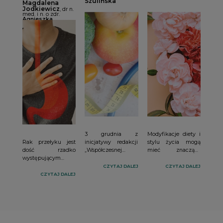
Szulińska
Magdalena
Jodkiewicz
, dr n.
med. i n. o zdr.
Agnieszka
Surwiłło-Snarska
3 grudnia z
Modyfikacje diety i
Rak przełyku jest
inicjatywy redakcji
stylu życia mogą
dość rzadko
„Współczesnej
mieć znaczący
występującym
Dietetyki” odbyło się
wpływ na przebieg
nowotworem, ale
certyfikowane
oraz progresję
CZYTAJ DALEJ
CZYTAJ DALEJ
cechuje się złym
szkolenie online
endometriozy
CZYTAJ DALEJ
rokowaniem, a
„Zespół
poprzez regulację
dodatkowo jego
metaboliczny okiem
stanu zapalnego,
leczenie jest trudne.
lekarza i dietetyka.
wpływ na
Pacjenci z tym
Nowe
aktywność
rozpoznaniem są
rekomendacje,
estrogenów, cykl
wyjątkowo
wytyczne i
menstruacyjny oraz