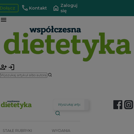
Zaloguj
call
home
Dołącz
Kontakt
się
menu
person_add
login
STAŁE RUBRYKI
WYDANIA