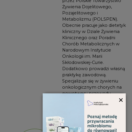
przez Polskie Towarzystwo
Żywienia Dojelitowego,
Pozajelitowego i
Metabolizmu (POLSPEN).
Obecnie pracuje jako dietetyk
kliniczny w Dziale Żywienia
Klinicznego oraz Poradni
Chorób Metabolicznych w
Narodowym Instytucie
Onkologii im. Marii
Skłodowskiej-Curie.
Dodatkowo prowadzi własną
praktykę zawodową.
Specjalizuje się w żywieniu
onkologicznym chorych na
nowotwory przewodu
×
pokarmowego oraz
nowotwory piersi.
dr n. med.
CZYTAM
i n. o zdr.
ARTYKUŁY